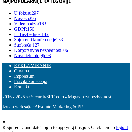
NAJPOPULARNIJE KATEGORIJE
U fokusu
297
Novosti
295
Video nadzor
163
GDPR
156
IT Bezbednost
142
Sajmovi i konferencije
133
Saobraćaj
127
Korporativna bezbednost
106
Nove tehnologije
93
REKLAMIRANJE
O nama
Impressum
Pravila korišćenja
Kontakt
2016 - 2025 © SecuritySEE.com - Magazin za bezbednost
Izrada web sajta
: Absolute Marketing & PR
Required 'Candidate' login to applying this job.
Click here to
logout