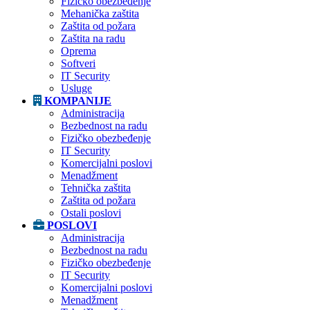
Fizičko obezbeđenje
Mehanička zaštita
Zaštita od požara
Zaštita na radu
Oprema
Softveri
IT Security
Usluge
KOMPANIJE
Administracija
Bezbednost na radu
Fizičko obezbeđenje
IT Security
Komercijalni poslovi
Menadžment
Tehnička zaštita
Zaštita od požara
Ostali poslovi
POSLOVI
Administracija
Bezbednost na radu
Fizičko obezbeđenje
IT Security
Komercijalni poslovi
Menadžment