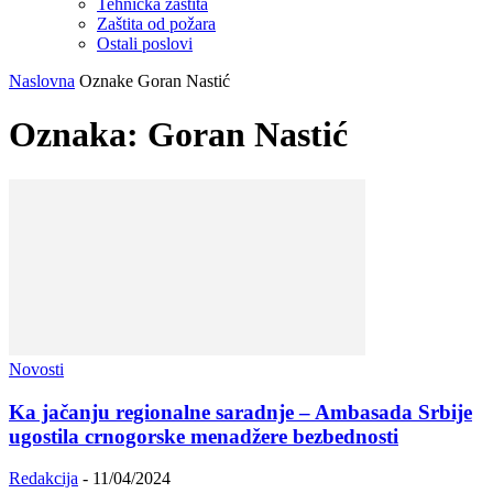
Tehnička zaštita
Zaštita od požara
Ostali poslovi
Naslovna
Oznake
Goran Nastić
Oznaka: Goran Nastić
Novosti
Ka jačanju regionalne saradnje – Ambasada Srbije
ugostila crnogorske menadžere bezbednosti
Redakcija
-
11/04/2024