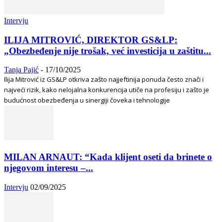
Intervju
ILIJA MITROVIĆ, DIREKTOR GS&LP:
„Obezbeđenje nije trošak, već investicija u zaštitu...
Tanja Pajić
-
17/10/2025
Ilija Mitrović iz GS&LP otkriva zašto najjeftinija ponuda često znači i
najveći rizik, kako nelojalna konkurencija utiče na profesiju i zašto je
budućnost obezbeđenja u sinergiji čoveka i tehnologije
MILAN ARNAUT: “Kada klijent oseti da brinete o
njegovom interesu –...
Intervju
02/09/2025