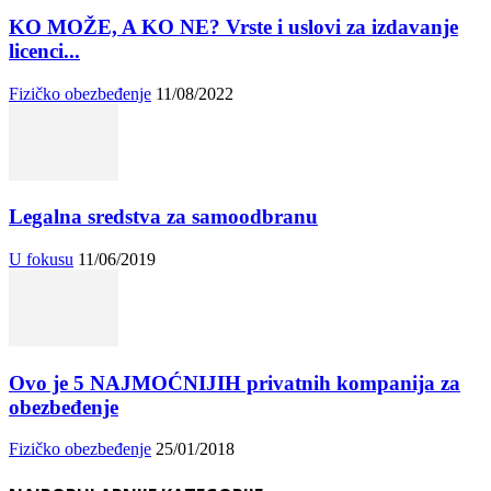
KO MOŽE, A KO NE? Vrste i uslovi za izdavanje
licenci...
Fizičko obezbeđenje
11/08/2022
Legalna sredstva za samoodbranu
U fokusu
11/06/2019
Ovo je 5 NAJMOĆNIJIH privatnih kompanija za
obezbeđenje
Fizičko obezbeđenje
25/01/2018