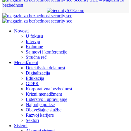
bezbednost
Novosti
U fokusu
Intervju
Kolumne
Sajmovi i konferencije
Stručna reč
Menadžment
Detektivska delatnost
Digitalizacija
Edukacija
GDPR
Korporativna bezbednost
Krizni menadžment
Liderstvo i upravljanje
Najbolje prakse
Obaveštajne službe
Razvoj karijere
Sektori
Sistemi
Alarmni sistemi