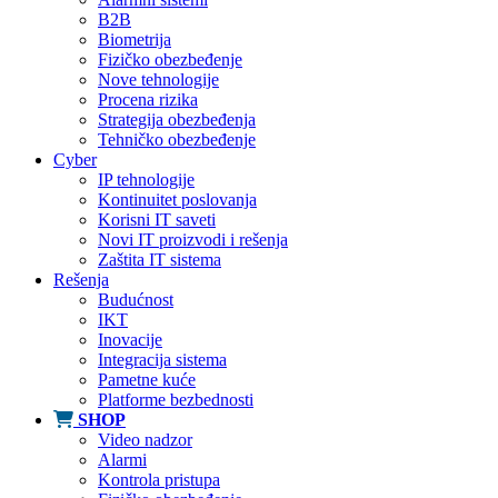
B2B
Biometrija
Fizičko obezbeđenje
Nove tehnologije
Procena rizika
Strategija obezbeđenja
Tehničko obezbeđenje
Cyber
IP tehnologije
Kontinuitet poslovanja
Korisni IT saveti
Novi IT proizvodi i rešenja
Zaštita IT sistema
Rešenja
Budućnost
IKT
Inovacije
Integracija sistema
Pametne kuće
Platforme bezbednosti
SHOP
Video nadzor
Alarmi
Kontrola pristupa