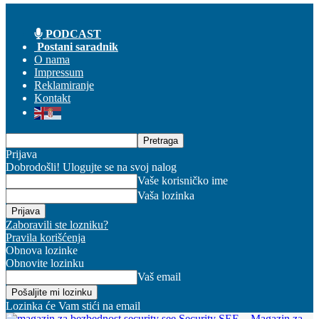
PODCAST
Postani saradnik
O nama
Impressum
Reklamiranje
Kontakt
Prijava
Dobrodošli! Ulogujte se na svoj nalog
Vaše korisničko ime
Vaša lozinka
Zaboravili ste lozniku?
Pravila korišćenja
Obnova lozinke
Obnovite lozinku
Vaš email
Lozinka će Vam stići na email
Security SEE – Magazin za