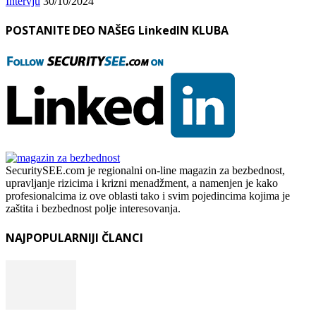
Intervju
30/10/2024
POSTANITE DEO NAŠEG LinkedIN KLUBA
SecuritySEE.com je regionalni on-line magazin za bezbednost,
upravljanje rizicima i krizni menadžment, a namenjen je kako
profesionalcima iz ove oblasti tako i svim pojedincima kojima je
zaštita i bezbednost polje interesovanja.
NAJPOPULARNIJI ČLANCI