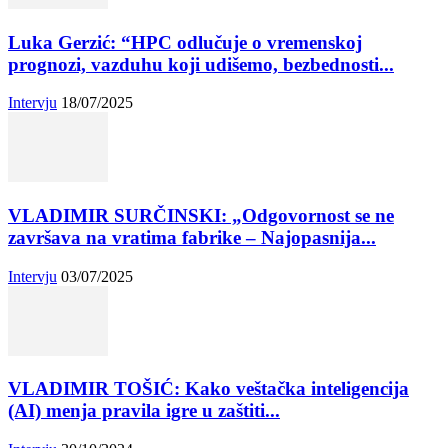
Luka Gerzić: “HPC odlučuje o vremenskoj
prognozi, vazduhu koji udišemo, bezbednosti...
Intervju
18/07/2025
VLADIMIR SURČINSKI: „Odgovornost se ne
završava na vratima fabrike – Najopasnija...
Intervju
03/07/2025
VLADIMIR TOŠIĆ: Kako veštačka inteligencija
(AI) menja pravila igre u zaštiti...