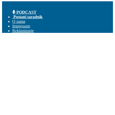
PODCAST
Postani saradnik
O nama
Impressum
Reklamiranje
Kontakt
Prijava
Dobrodošli! Ulogujte se na svoj nalog
Vaše korisničko ime
Vaša lozinka
Zaboravili ste lozniku?
Pravila korišćenja
Obnova lozinke
Obnovite lozinku
Vaš email
Lozinka će Vam stići na email