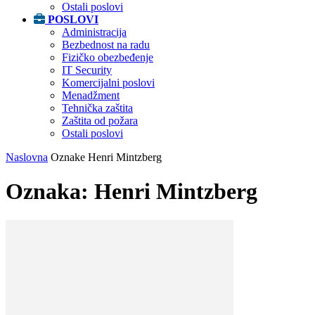
Ostali poslovi
POSLOVI
Administracija
Bezbednost na radu
Fizičko obezbeđenje
IT Security
Komercijalni poslovi
Menadžment
Tehnička zaštita
Zaštita od požara
Ostali poslovi
Naslovna
Oznake
Henri Mintzberg
Oznaka: Henri Mintzberg