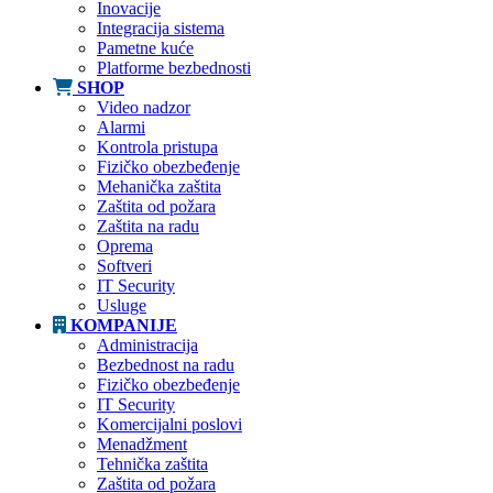
Inovacije
Integracija sistema
Pametne kuće
Platforme bezbednosti
SHOP
Video nadzor
Alarmi
Kontrola pristupa
Fizičko obezbeđenje
Mehanička zaštita
Zaštita od požara
Zaštita na radu
Oprema
Softveri
IT Security
Usluge
KOMPANIJE
Administracija
Bezbednost na radu
Fizičko obezbeđenje
IT Security
Komercijalni poslovi
Menadžment
Tehnička zaštita
Zaštita od požara