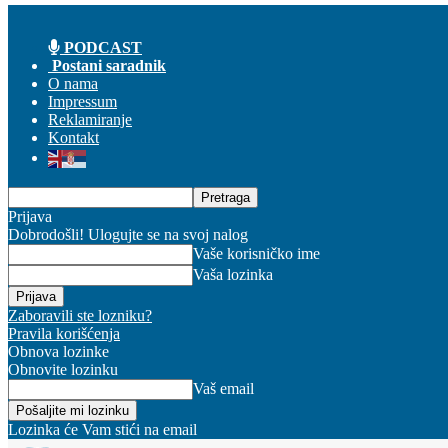
PODCAST
Postani saradnik
O nama
Impressum
Reklamiranje
Kontakt
Prijava
Dobrodošli! Ulogujte se na svoj nalog
Vaše korisničko ime
Vaša lozinka
Zaboravili ste lozniku?
Pravila korišćenja
Obnova lozinke
Obnovite lozinku
Vaš email
Lozinka će Vam stići na email