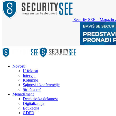
Security SEE – Magazin 
Novosti
U fokusu
Intervju
Kolumne
Sajmovi i konferencije
Stručna reč
Menadžment
Detektivska delatnost
Digitalizacija
Edukacija
GDPR