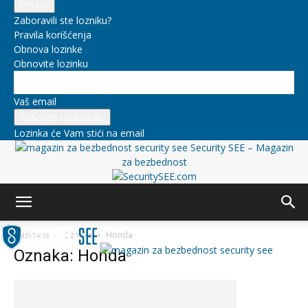
Zaboravili ste lozniku?
Pravila korišćenja
Obnova lozinke
Obnovite lozinku
Vaš email
Lozinka će Vam stići na email
Security SEE – Magazin
za bezbednost
Naslovna
Oznake
Honda
Oznaka: Honda