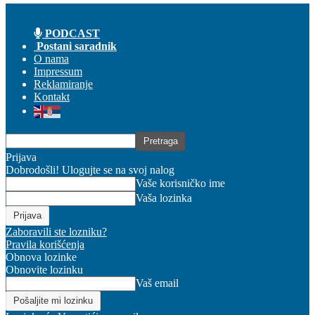
PODCAST
Postani saradnik
O nama
Impressum
Reklamiranje
Kontakt
Prijava
Dobrodošli! Ulogujte se na svoj nalog
Vaše korisničko ime
Vaša lozinka
Zaboravili ste lozniku?
Pravila korišćenja
Obnova lozinke
Obnovite lozinku
Vaš email