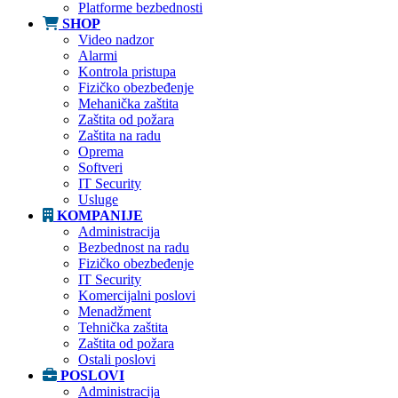
Platforme bezbednosti
SHOP
Video nadzor
Alarmi
Kontrola pristupa
Fizičko obezbeđenje
Mehanička zaštita
Zaštita od požara
Zaštita na radu
Oprema
Softveri
IT Security
Usluge
KOMPANIJE
Administracija
Bezbednost na radu
Fizičko obezbeđenje
IT Security
Komercijalni poslovi
Menadžment
Tehnička zaštita
Zaštita od požara
Ostali poslovi
POSLOVI
Administracija