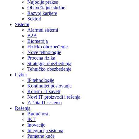
Najbolje prakse
Obaveštajne službe
Razvoj karijere
Sektori
Sistemi
Alarmni sistemi
B2B
Biometrija
Fizičko obezbeđenje
Nove tehnologije
Procena rizika
Strategija obezbeđenja
Tehničko obezbeđenje
Cyber
IP tehnologije
Kontinuitet poslovanja
Korisni IT saveti
Novi IT proizvodi i rešenja
Zaštita IT sistema
Rešenja
Budućnost
IKT
Inovacije
Integracija sistema
Pametne kuće