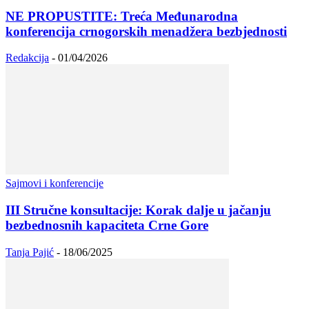
NE PROPUSTITE: Treća Međunarodna
konferencija crnogorskih menadžera bezbjednosti
Redakcija
-
01/04/2026
Sajmovi i konferencije
III Stručne konsultacije: Korak dalje u jačanju
bezbednosnih kapaciteta Crne Gore
Tanja Pajić
-
18/06/2025