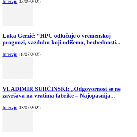
Intervju
02/09/2025
Luka Gerzić: “HPC odlučuje o vremenskoj
prognozi, vazduhu koji udišemo, bezbednosti...
Intervju
18/07/2025
VLADIMIR SURČINSKI: „Odgovornost se ne
završava na vratima fabrike – Najopasnija...
Intervju
03/07/2025