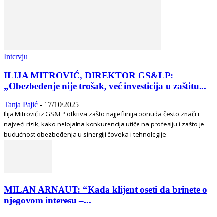
Intervju
ILIJA MITROVIĆ, DIREKTOR GS&LP:
„Obezbeđenje nije trošak, već investicija u zaštitu...
Tanja Pajić
-
17/10/2025
Ilija Mitrović iz GS&LP otkriva zašto najjeftinija ponuda često znači i
najveći rizik, kako nelojalna konkurencija utiče na profesiju i zašto je
budućnost obezbeđenja u sinergiji čoveka i tehnologije
MILAN ARNAUT: “Kada klijent oseti da brinete o
njegovom interesu –...