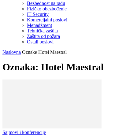
Bezbednost na radu
Fizičko obezbeđenje
IT Security
Komercijalni poslovi
Menadžment
Tehnička zaštita
Zaštita od požara
Ostali poslovi
Naslovna
Oznake
Hotel Maestral
Oznaka: Hotel Maestral
Sajmovi i konferencije