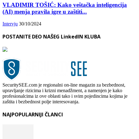
VLADIMIR TOŠIĆ: Kako veštačka inteligencija
(AI) menja pravila igre u zaštiti...
Intervju
30/10/2024
POSTANITE DEO NAŠEG LinkedIN KLUBA
SecuritySEE.com je regionalni on-line magazin za bezbednost,
upravljanje rizicima i krizni menadžment, a namenjen je kako
profesionalcima iz ove oblasti tako i svim pojedincima kojima je
zaštita i bezbednost polje interesovanja.
NAJPOPULARNIJI ČLANCI