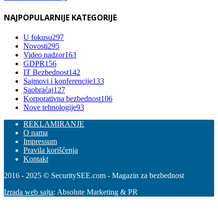
NAJPOPULARNIJE KATEGORIJE
U fokusu
297
Novosti
295
Video nadzor
163
GDPR
156
IT Bezbednost
142
Sajmovi i konferencije
133
Saobraćaj
127
Korporativna bezbednost
106
Nove tehnologije
93
REKLAMIRANJE
O nama
Impressum
Pravila korišćenja
Kontakt
2016 - 2025 © SecuritySEE.com - Magazin za bezbednost
Izrada web sajta
: Absolute Marketing & PR