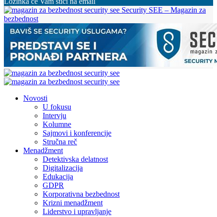
Lozinka će Vam stići na email
Security SEE – Magazin za
bezbednost
Novosti
U fokusu
Intervju
Kolumne
Sajmovi i konferencije
Stručna reč
Menadžment
Detektivska delatnost
Digitalizacija
Edukacija
GDPR
Korporativna bezbednost
Krizni menadžment
Liderstvo i upravljanje