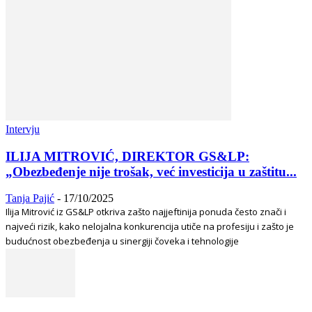
Intervju
ILIJA MITROVIĆ, DIREKTOR GS&LP:
„Obezbeđenje nije trošak, već investicija u zaštitu...
Tanja Pajić
-
17/10/2025
Ilija Mitrović iz GS&LP otkriva zašto najjeftinija ponuda često znači i
najveći rizik, kako nelojalna konkurencija utiče na profesiju i zašto je
budućnost obezbeđenja u sinergiji čoveka i tehnologije