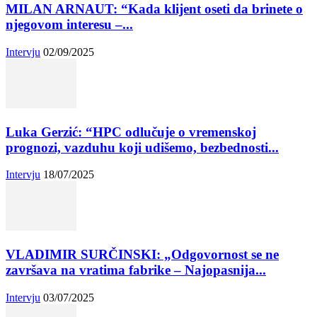
MILAN ARNAUT: “Kada klijent oseti da brinete o
njegovom interesu –...
Intervju
02/09/2025
Luka Gerzić: “HPC odlučuje o vremenskoj
prognozi, vazduhu koji udišemo, bezbednosti...
Intervju
18/07/2025
VLADIMIR SURČINSKI: „Odgovornost se ne
završava na vratima fabrike – Najopasnija...
Intervju
03/07/2025