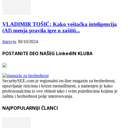
VLADIMIR TOŠIĆ: Kako veštačka inteligencija
(AI) menja pravila igre u zaštiti...
Intervju
30/10/2024
POSTANITE DEO NAŠEG LinkedIN KLUBA
SecuritySEE.com je regionalni on-line magazin za bezbednost,
upravljanje rizicima i krizni menadžment, a namenjen je kako
profesionalcima iz ove oblasti tako i svim pojedincima kojima je
zaštita i bezbednost polje interesovanja.
NAJPOPULARNIJI ČLANCI