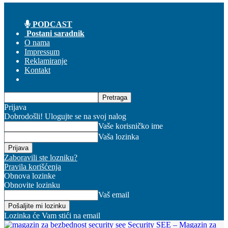
PODCAST
Postani saradnik
O nama
Impressum
Reklamiranje
Kontakt
Prijava
Dobrodošli! Ulogujte se na svoj nalog
Vaše korisničko ime
Vaša lozinka
Zaboravili ste lozniku?
Pravila korišćenja
Obnova lozinke
Obnovite lozinku
Vaš email
Lozinka će Vam stići na email
Security SEE – Magazin za