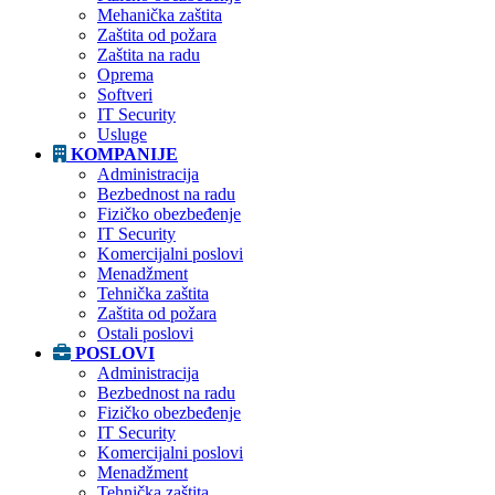
Mehanička zaštita
Zaštita od požara
Zaštita na radu
Oprema
Softveri
IT Security
Usluge
KOMPANIJE
Administracija
Bezbednost na radu
Fizičko obezbeđenje
IT Security
Komercijalni poslovi
Menadžment
Tehnička zaštita
Zaštita od požara
Ostali poslovi
POSLOVI
Administracija
Bezbednost na radu
Fizičko obezbeđenje
IT Security
Komercijalni poslovi
Menadžment
Tehnička zaštita