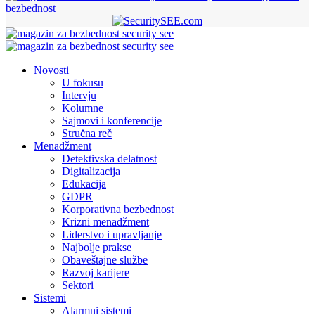
bezbednost
Novosti
U fokusu
Intervju
Kolumne
Sajmovi i konferencije
Stručna reč
Menadžment
Detektivska delatnost
Digitalizacija
Edukacija
GDPR
Korporativna bezbednost
Krizni menadžment
Liderstvo i upravljanje
Najbolje prakse
Obaveštajne službe
Razvoj karijere
Sektori
Sistemi
Alarmni sistemi