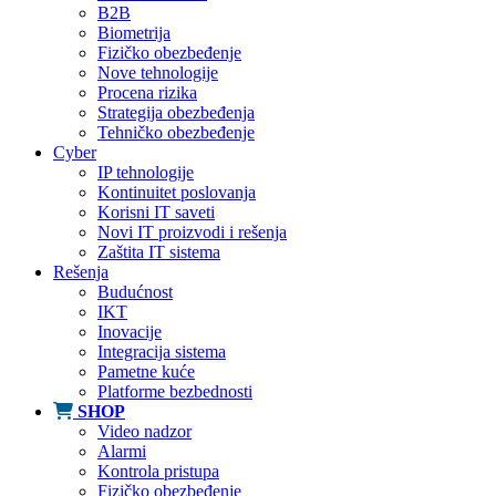
B2B
Biometrija
Fizičko obezbeđenje
Nove tehnologije
Procena rizika
Strategija obezbeđenja
Tehničko obezbeđenje
Cyber
IP tehnologije
Kontinuitet poslovanja
Korisni IT saveti
Novi IT proizvodi i rešenja
Zaštita IT sistema
Rešenja
Budućnost
IKT
Inovacije
Integracija sistema
Pametne kuće
Platforme bezbednosti
SHOP
Video nadzor
Alarmi
Kontrola pristupa
Fizičko obezbeđenje