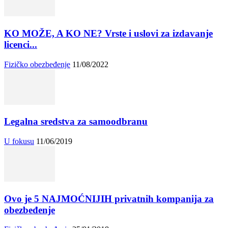
KO MOŽE, A KO NE? Vrste i uslovi za izdavanje
licenci...
Fizičko obezbeđenje
11/08/2022
Legalna sredstva za samoodbranu
U fokusu
11/06/2019
Ovo je 5 NAJMOĆNIJIH privatnih kompanija za
obezbeđenje