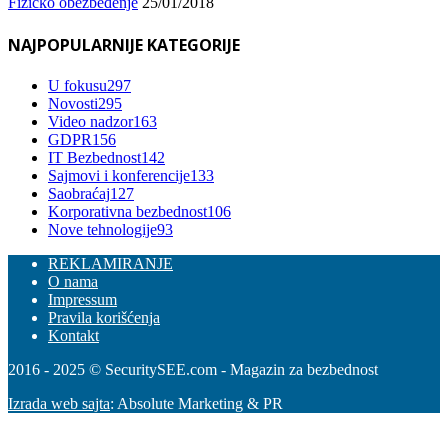
Fizičko obezbeđenje
25/01/2018
NAJPOPULARNIJE KATEGORIJE
U fokusu
297
Novosti
295
Video nadzor
163
GDPR
156
IT Bezbednost
142
Sajmovi i konferencije
133
Saobraćaj
127
Korporativna bezbednost
106
Nove tehnologije
93
REKLAMIRANJE
O nama
Impressum
Pravila korišćenja
Kontakt
2016 - 2025 © SecuritySEE.com - Magazin za bezbednost
Izrada web sajta
: Absolute Marketing & PR