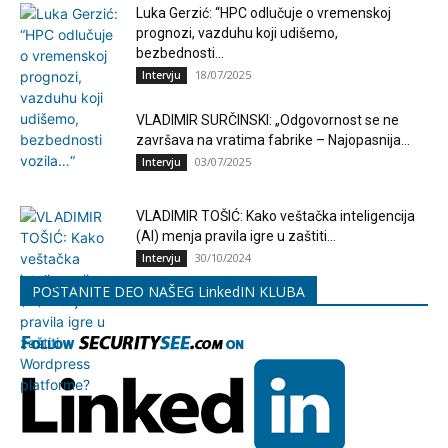
Luka Gerzić: “HPC odlučuje o vremenskoj
prognozi, vazduhu koji udišemo,
bezbednosti...
18/07/2025
Intervju
VLADIMIR SURČINSKI: „Odgovornost se ne
završava na vratima fabrike – Najopasnija...
03/07/2025
Intervju
VLADIMIR TOŠIĆ: Kako veštačka inteligencija
(AI) menja pravila igre u zaštiti...
30/10/2024
Intervju
POSTANITE DEO NAŠEG LinkedIN KLUBA