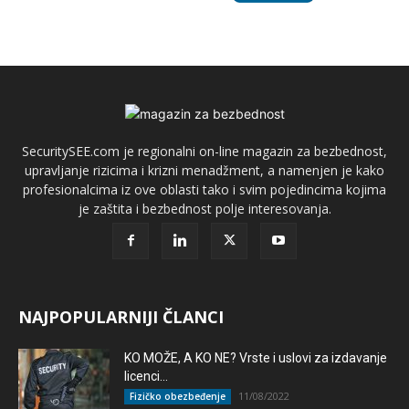
SecuritySEE.com je regionalni on-line magazin za bezbednost,
upravljanje rizicima i krizni menadžment, a namenjen je kako
profesionalcima iz ove oblasti tako i svim pojedincima kojima
je zaštita i bezbednost polje interesovanja.
NAJPOPULARNIJI ČLANCI
KO MOŽE, A KO NE? Vrste i uslovi za izdavanje
licenci...
11/08/2022
Fizičko obezbeđenje