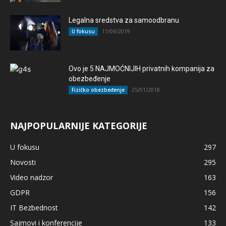
Legalna sredstva za samoodbranu
11/06/2019
U fokusu
Ovo je 5 NAJMOĆNIJIH privatnih kompanija za
obezbeđenje
25/01/2018
Fizičko obezbeđenje
NAJPOPULARNIJE KATEGORIJE
U fokusu
297
Novosti
295
Video nadzor
163
GDPR
156
IT Bezbednost
142
Sajmovi i konferencije
133