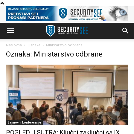
Naslovna
Oznake
Ministarstvo odbrane
Oznaka: Ministarstvo odbrane
Sajmovi i konferencije
POGLED U SUTRA: Ključni zaključci sa IX