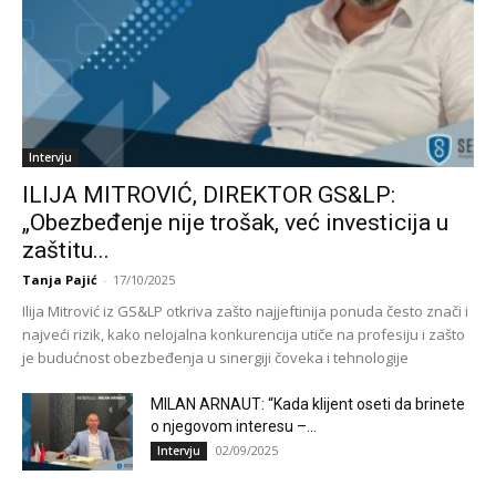
Intervju
ILIJA MITROVIĆ, DIREKTOR GS&LP:
„Obezbeđenje nije trošak, već investicija u
zaštitu...
Tanja Pajić
-
17/10/2025
Ilija Mitrović iz GS&LP otkriva zašto najjeftinija ponuda često znači i
najveći rizik, kako nelojalna konkurencija utiče na profesiju i zašto
je budućnost obezbeđenja u sinergiji čoveka i tehnologije
MILAN ARNAUT: “Kada klijent oseti da brinete
o njegovom interesu –...
02/09/2025
Intervju