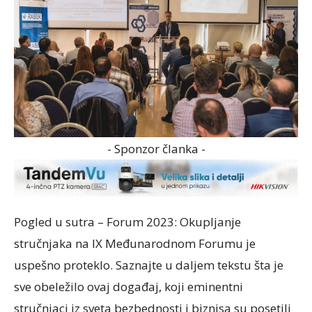
- Sponzor članka -
Pogled u sutra – Forum 2023: Okupljanje
stručnjaka na IX Međunarodnom Forumu je
uspešno proteklo. Saznajte u daljem tekstu šta je
sve obeležilo ovaj događaj, koji eminentni
stručnjaci iz sveta bezbednosti i biznisa su posetili