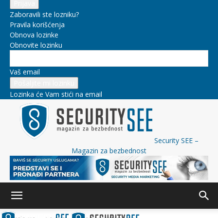
Zaboravili ste lozniku?
Pravila korišćenja
Obnova lozinke
Obnovite lozinku
Vaš email
Lozinka će Vam stići na email
Security SEE –
Magazin za bezbednost