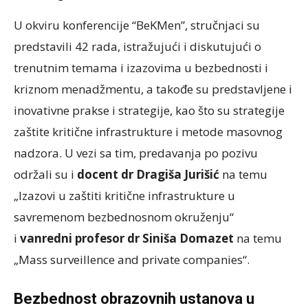
U okviru konferencije “BeKMen”, stručnjaci su
predstavili 42 rada, istražujući i diskutujući o
trenutnim temama i izazovima u bezbednosti i
kriznom menadžmentu, a takođe su predstavljene i
inovativne prakse i strategije, kao što su strategije
zaštite kritične infrastrukture i metode masovnog
nadzora. U vezi sa tim, predavanja po pozivu
održali su i
docent dr Dragiša Jurišić
na temu
„Izazovi u zaštiti kritične infrastrukture u
savremenom bezbednosnom okruženju“
i
vanredni profesor dr Siniša Domazet
na temu
„Mass surveillence and private companies“.
Bezbednost obrazovnih ustanova u