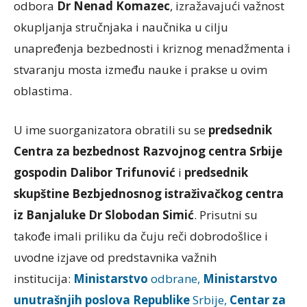
odbora
Dr Nenad Komazec
, izražavajući važnost
okupljanja stručnjaka i naučnika u cilju
unapređenja bezbednosti i kriznog menadžmenta i
stvaranju mosta između nauke i prakse u ovim
oblastima.
U ime suorganizatora obratili su se
predsednik
Centra za bezbednost Razvojnog centra Srbije
gospodin Dalibor Trifunović
i
predsednik
skupštine Bezbjednosnog istraživačkog centra
iz Banjaluke Dr Slobodan Simić
. Prisutni su
takođe imali priliku da čuju reči dobrodošlice i
uvodne izjave od predstavnika važnih
institucija:
Ministarstvo
odbrane,
Ministarstvo
unutrašnjih poslova Republike
Srbije,
Centar za