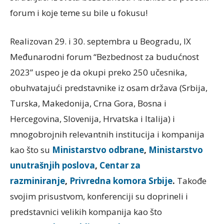
forum i koje teme su bile u fokusu!
Realizovan 29. i 30. septembra u Beogradu, IX
Međunarodni forum “Bezbednost za budućnost
2023” uspeo je da okupi preko 250 učesnika,
obuhvatajući predstavnike iz osam država (Srbija,
Turska, Makedonija, Crna Gora, Bosna i
Hercegovina, Slovenija, Hrvatska i Italija) i
mnogobrojnih relevantnih institucija i kompanija
kao što su
Ministarstvo odbrane
,
Ministarstvo
unutrašnjih poslova
,
Centar za
razminiranje
,
Privredna komora Srbije
.
Takođe
svojim prisustvom, konferenciji su doprineli i
predstavnici velikih kompanija kao što