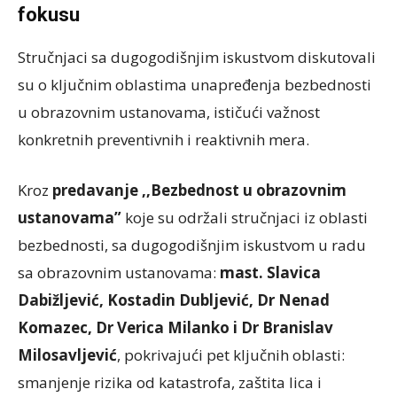
fokusu
Stručnjaci sa dugogodišnjim iskustvom diskutovali
su o ključnim oblastima unapređenja bezbednosti
u obrazovnim ustanovama, ističući važnost
konkretnih preventivnih i reaktivnih mera.
Kroz
predavanje ,,Bezbednost u obrazovnim
ustanovama”
koje su održali stručnjaci iz oblasti
bezbednosti, sa dugogodišnjim iskustvom u radu
sa obrazovnim ustanovama:
mast. Slavica
Dabižljević, Kostadin Dubljević, Dr Nenad
Komazec, Dr Verica Milanko i Dr Branislav
Milosavljević
, pokrivajući pet ključnih oblasti:
smanjenje rizika od katastrofa, zaštita lica i