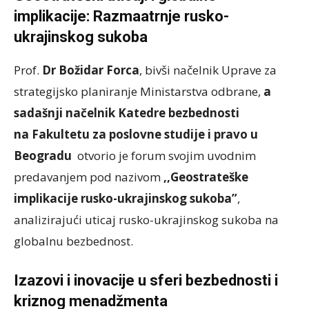
implikacije: Razm
a
atrnje rusko-
ukrajinskog sukoba
Prof.
Dr Božidar Forca
, bivši načelnik Uprave za
strategijsko planiranje Ministarstva odbrane,
a
sadašnji načelnik Katedre bezbednosti
na Fakultetu za poslovne studije i pravo u
Beogradu
otvorio je forum svojim uvodnim
predavanjem pod nazivom
,,Geostrateške
implikacije rusko-ukrajinskog sukoba”
,
analizirajući uticaj rusko-ukrajinskog sukoba na
globalnu bezbednost.
Izazovi i inovacije u sferi bezbednosti i
kriznog menadžmenta