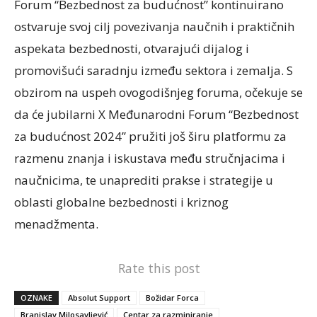
Forum “Bezbednost za budućnost” kontinuirano
ostvaruje svoj cilj povezivanja naučnih i praktičnih
aspekata bezbednosti, otvarajući dijalog i
promovišući saradnju između sektora i zemalja. S
obzirom na uspeh ovogodišnjeg foruma, očekuje se
da će jubilarni X Međunarodni Forum “Bezbednost
za budućnost 2024” pružiti još širu platformu za
razmenu znanja i iskustava među stručnjacima i
naučnicima, te unaprediti prakse i strategije u
oblasti globalne bezbednosti i kriznog
menadžmenta.
Rate this post
OZNAKE
Absolut Support
Božidar Forca
Branislav Milosavljević
Centar za razminiranje