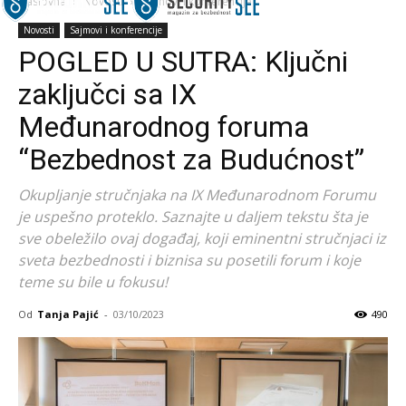
Naslovna
Novosti
Sajmovi i konferencije
Novosti
Sajmovi i konferencije
POGLED U SUTRA: Ključni
zaključci sa IX
Međunarodnog foruma
“Bezbednost za Budućnost”
Okupljanje stručnjaka na IX Međunarodnom Forumu
je uspešno proteklo. Saznajte u daljem tekstu šta je
sve obeležilo ovaj događaj, koji eminentni stručnjaci iz
sveta bezbednosti i biznisa su posetili forum i koje
teme su bile u fokusu!
Od
Tanja Pajić
-
03/10/2023
490