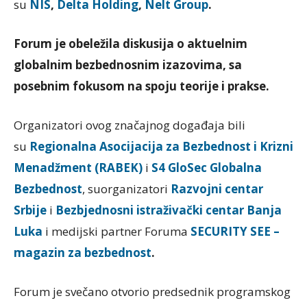
su
NIS
,
Delta Holding
,
Nelt Group
.
Forum je obeležila diskusija o aktuelnim
globalnim bezbednosnim izazovima, sa
posebnim fokusom na spoju teorije i prakse.
Organizatori ovog značajnog događaja bili
su
Regionalna Asocijacija za Bezbednost i Krizni
Menadžment (RABEK)
i
S4 GloSec Globalna
Bezbednost
, suorganizatori
Razvojni centar
Srbije
i
Bezbjednosni istraživački centar Banja
Luka
i medijski partner Foruma
SECURITY SEE –
magazin za bezbednost
.
Forum je svečano otvorio predsednik programskog