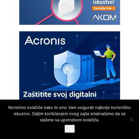
Koristimo kolačiće kako bi smo Vam osigurali najbolje korisničko
iskustvo. Daljim korišćenjem ovog sajta smatraćemo da se
slažete sa upotrebom kolačića.
PRIJATELJI MAGAZINA
Ok