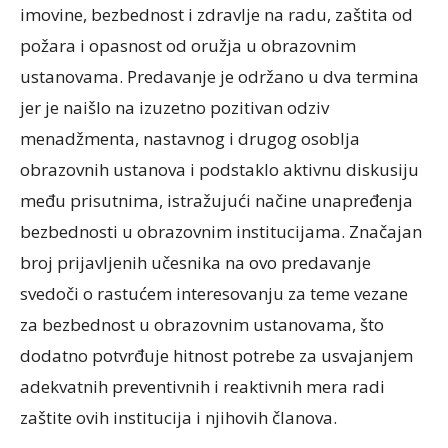
imovine, bezbednost i zdravlje na radu, zaštita od
požara i opasnost od oružja u obrazovnim
ustanovama. Predavanje je održano u dva termina
jer je naišlo na izuzetno pozitivan odziv
menadžmenta, nastavnog i drugog osoblja
obrazovnih ustanova i podstaklo aktivnu diskusiju
među prisutnima, istražujući načine unapređenja
bezbednosti u obrazovnim institucijama. Značajan
broj prijavljenih učesnika na ovo predavanje
svedoči o rastućem interesovanju za teme vezane
za bezbednost u obrazovnim ustanovama, što
dodatno potvrđuje hitnost potrebe za usvajanjem
adekvatnih preventivnih i reaktivnih mera radi
zaštite ovih institucija i njihovih članova.