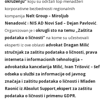
okruženju“
koju su održali top menadžeri
korporativne bezbednosti regionalnih
kompanija
Nelt Group –
Miroljub
Nenadović
i
NIS AD Novi Sad – Dejan Pavlović
.
Organizovan je i
okrugli sto na temu „Zaštita
podataka o ličnosti“
na kome su učestvovali
eksperti iz ove oblasti
advokat Dragan Milić
stručnjak za zaštitu podataka o ličnosti, prava
interneta i informacionih tehnologija –
advokatska kancelarija Milić, Ivan Trišović – šef
odseka u službi za informacije od javnog
značaja i zaštitu podataka o ličnosti i Mladen
Raonić iz Absolut Support,ekspert za zaštitu
podataka o ličnosti i primenu GDPR.