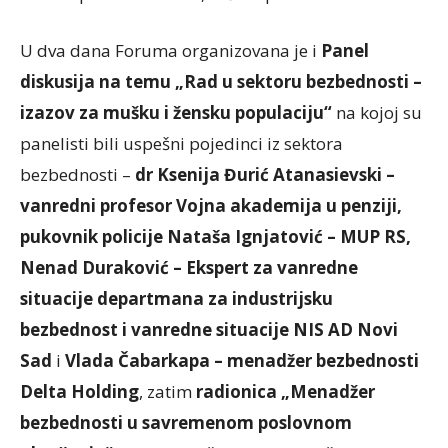
U dva dana Foruma organizovana je i
Panel
diskusija na temu „Rad u sektoru bezbednosti –
izazov za mušku i žensku populaciju“
na kojoj su
panelisti bili uspešni pojedinci iz sektora
bezbednosti –
dr Ksenija Đurić Atanasievski –
vanredni profesor Vojna akademija u penziji,
pukovnik policije Nataša Ignjatović – MUP RS,
Nenad Duraković – Ekspert za vanredne
situacije departmana za industrijsku
bezbednost i vanredne situacije NIS AD Novi
Sad
i
Vlada Čabarkapa – menadžer bezbednosti
Delta Holding
, zatim
radionica „Menadžer
bezbednosti u savremenom poslovnom