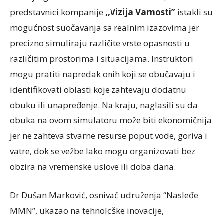
predstavnici kompanije
,,Vizija Varnosti”
istakli su
mogućnost suočavanja sa realnim izazovima jer
precizno simuliraju različite vrste opasnosti u
različitim prostorima i situacijama. Instruktori
mogu pratiti napredak onih koji se obučavaju i
identifikovati oblasti koje zahtevaju dodatnu
obuku ili unapređenje. Na kraju, naglasili su da
obuka na ovom simulatoru može biti ekonomičnija
jer ne zahteva stvarne resurse poput vode, goriva i
vatre, dok se vežbe lako mogu organizovati bez
obzira na vremenske uslove ili doba dana.
Dr Dušan Marković, osnivač udruženja “Nasleđe
MMN”, ukazao na tehnološke inovacije,