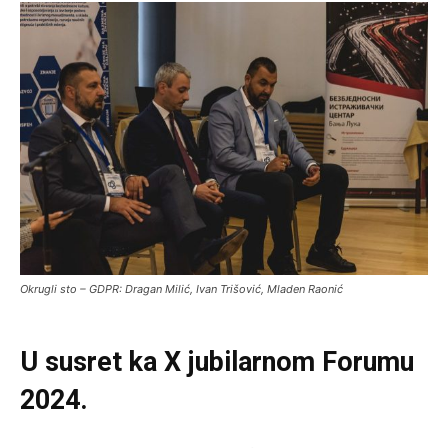
Okrugli sto – GDPR: Dragan Milić, Ivan Trišović, Mladen Raonić
U susret ka X jubilarnom Forumu
2024.