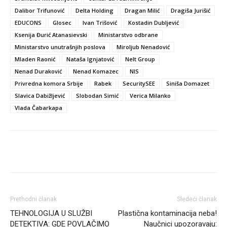
Dalibor Trifunović
Delta Holding
Dragan Milić
Dragiša Jurišić
EDUCONS
Glosec
Ivan Trišović
Kostadin Dubljević
Ksenija Đurić Atanasievski
Ministarstvo odbrane
Ministarstvo unutrašnjih poslova
Miroljub Nenadović
Mladen Raonić
Nataša Ignjatović
Nelt Group
Nenad Duraković
Nenad Komazec
NIS
Privredna komora Srbije
Rabek
SecuritySEE
Siniša Domazet
Slavica Dabižljević
Slobodan Simić
Verica Milanko
Vlada Čabarkapa
Facebook
Linkedin
Viber
Prethodni članak
Sledeći članak
TEHNOLOGIJA U SLUŽBI
Plastična kontaminacija neba!
DETEKTIVA: GDE POVLAČIMO
Naučnici upozoravaju: