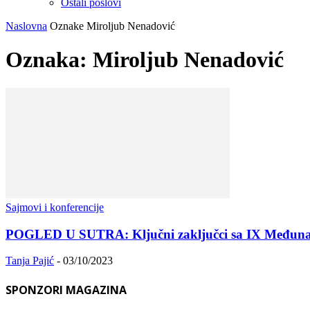
Ostali poslovi
Naslovna
Oznake
Miroljub Nenadović
Oznaka: Miroljub Nenadović
Sajmovi i konferencije
POGLED U SUTRA: Ključni zaključci sa IX Međunar
Tanja Pajić
-
03/10/2023
SPONZORI MAGAZINA