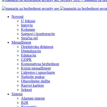
Novosti
U fokusu
Intervju
Kolumne
Sajmovi i konferencije
Stručna reč
Menadžment
Detektivska delatnost
Digitalizacija
Edukacija
GDPR
Korporativna bezbednost
Krizni menadžment
Liderstvo i upravljanje
Najbolje prakse
Obaveštajne službe
Razvoj karijere
Sektori
Sistemi
Alarmni sistemi
B2B
Biometrija