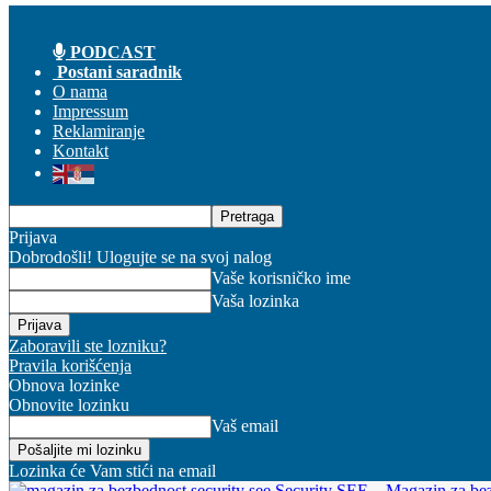
PODCAST
Postani saradnik
O nama
Impressum
Reklamiranje
Kontakt
Prijava
Dobrodošli! Ulogujte se na svoj nalog
Vaše korisničko ime
Vaša lozinka
Zaboravili ste lozniku?
Pravila korišćenja
Obnova lozinke
Obnovite lozinku
Vaš email
Lozinka će Vam stići na email
Security SEE – Magazin za be