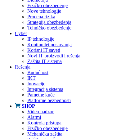
Fizičko obezbeđenje
Nove tehnologije
Procena rizika
Strategija obezbeđenja
Tehničko obezbeđenje
Cyber
IP tehnologije
Kontinuitet poslovanja
Korisni IT saveti
Novi IT proizvodi i rešenja
Zaštita IT sistema
Rešenja
Budućnost
IKT
Inovacije
Integracija sistema
Pametne kuće
Platforme bezbednosti
SHOP
Video nadzor
Alarmi
Kontrola pristupa
Fizičko obezbeđenje
Mehanička zaštita