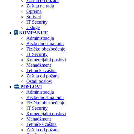
Zaštita od požara
Zaštita na radu
Oprema
Softveri
IT Security
Usluge
KOMPANIJE
Administracija
Bezbednost na radu
Fizičko obezbeđenje
IT Security
Komercijalni poslovi
Menadžment
Tehnička zaštita
Zaštita od požara
Ostali poslovi
POSLOVI
Administracija
Bezbednost na radu
Fizičko obezbeđenje
IT Security
Komercijalni poslovi
Menadžment
Tehnička zaštita
Zaštita od požara