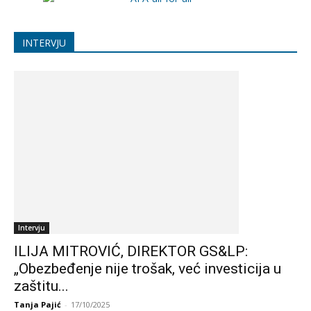
INTERVJU
Intervju
ILIJA MITROVIĆ, DIREKTOR GS&LP:
„Obezbeđenje nije trošak, već investicija u
zaštitu...
Tanja Pajić
-
17/10/2025