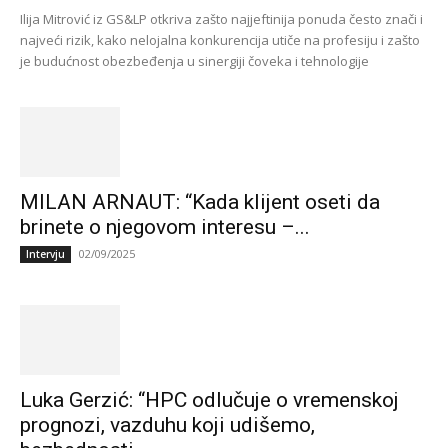
Ilija Mitrović iz GS&LP otkriva zašto najjeftinija ponuda često znači i
najveći rizik, kako nelojalna konkurencija utiče na profesiju i zašto
je budućnost obezbeđenja u sinergiji čoveka i tehnologije
MILAN ARNAUT: “Kada klijent oseti da
brinete o njegovom interesu –...
02/09/2025
Intervju
Luka Gerzić: “HPC odlučuje o vremenskoj
prognozi, vazduhu koji udišemo,