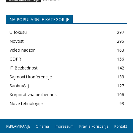
NAJPOPULARNIJE KATEGORIJE
U fokusu
297
Novosti
295
Video nadzor
163
GDPR
156
IT Bezbednost
142
Sajmovi i konferencije
133
Saobraćaj
127
Korporativna bezbednost
106
Nove tehnologije
93
REKLAMIRANJE
O nama
Impressum
Pravila korišćenja
Kontakt