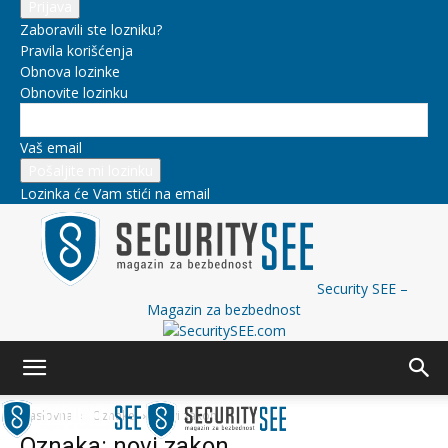
Zaboravili ste lozniku?
Pravila korišćenja
Obnova lozinke
Obnovite lozinku
Vaš email
Lozinka će Vam stići na email
Security SEE –
Magazin za bezbednost
Naslovna
Oznake
Novi zakon
Oznaka: novi zakon