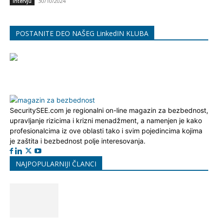
30/10/2024
Intervju
POSTANITE DEO NAŠEG LinkedIN KLUBA
SecuritySEE.com je regionalni on-line magazin za bezbednost,
upravljanje rizicima i krizni menadžment, a namenjen je kako
profesionalcima iz ove oblasti tako i svim pojedincima kojima
je zaštita i bezbednost polje interesovanja.
NAJPOPULARNIJI ČLANCI