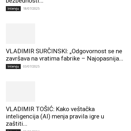
bezbednosti...
18/07/2025
Intervju
VLADIMIR SURČINSKI: „Odgovornost se ne
završava na vratima fabrike – Najopasnija...
03/07/2025
Intervju
VLADIMIR TOŠIĆ: Kako veštačka
inteligencija (AI) menja pravila igre u
zaštiti...