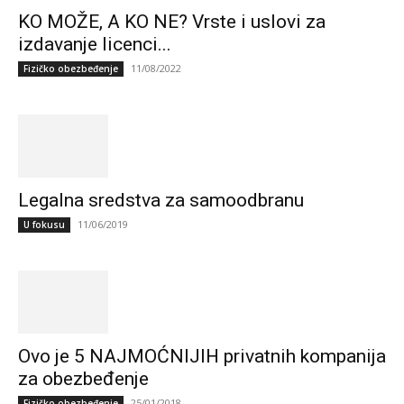
KO MOŽE, A KO NE? Vrste i uslovi za
izdavanje licenci...
11/08/2022
Fizičko obezbeđenje
Legalna sredstva za samoodbranu
11/06/2019
U fokusu
Ovo je 5 NAJMOĆNIJIH privatnih kompanija
za obezbeđenje
25/01/2018
Fizičko obezbeđenje