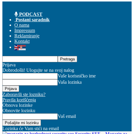
PODCAST
Postani saradnik
O nama
Impressum
Reklamiranje
Kontakt
Prijava
Dobrodošli! Ulogujte se na svoj nalog
Vaše korisničko ime
Vaša lozinka
Zaboravili ste lozniku?
Pravila korišćenja
Obnova lozinke
Obnovite lozinku
Vaš email
Lozinka će Vam stići na email
Security SEE – Magazin za