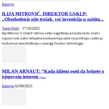
Intervju
ILIJA MITROVIĆ, DIREKTOR GS&LP:
„Obezbeđenje nije trošak, već investicija u zaštitu...
Tanja Pajić
-
17/10/2025
Ilija Mitrović iz GS&LP otkriva zašto najjeftinija ponuda često znači i
najveći rizik, kako nelojalna konkurencija utiče na profesiju i zašto je
budućnost obezbeđenja u sinergiji čoveka i tehnologije
MILAN ARNAUT: “Kada klijent oseti da brinete o
njegovom interesu –...
Intervju
02/09/2025