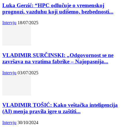
Luka Gerzić: “HPC odlučuje o vremenskoj
prognozi, vazduhu koji udišemo, bezbednosti...
Intervju
18/07/2025
VLADIMIR SURČINSKI: „Odgovornost se ne
završava na vratima fabrike – Najopasnija...
Intervju
03/07/2025
VLADIMIR TOŠIĆ: Kako veštačka inteligencija
(AI) menja pravila igre u zaštiti...
Intervju
30/10/2024