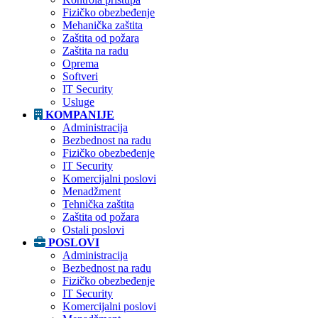
Fizičko obezbeđenje
Mehanička zaštita
Zaštita od požara
Zaštita na radu
Oprema
Softveri
IT Security
Usluge
KOMPANIJE
Administracija
Bezbednost na radu
Fizičko obezbeđenje
IT Security
Komercijalni poslovi
Menadžment
Tehnička zaštita
Zaštita od požara
Ostali poslovi
POSLOVI
Administracija
Bezbednost na radu
Fizičko obezbeđenje
IT Security
Komercijalni poslovi