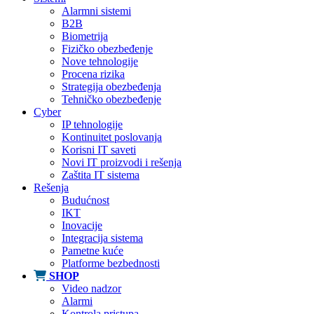
Alarmni sistemi
B2B
Biometrija
Fizičko obezbeđenje
Nove tehnologije
Procena rizika
Strategija obezbeđenja
Tehničko obezbeđenje
Cyber
IP tehnologije
Kontinuitet poslovanja
Korisni IT saveti
Novi IT proizvodi i rešenja
Zaštita IT sistema
Rešenja
Budućnost
IKT
Inovacije
Integracija sistema
Pametne kuće
Platforme bezbednosti
SHOP
Video nadzor
Alarmi
Kontrola pristupa