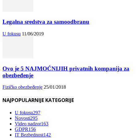
Legalna sredstva za samoodbranu
U fokusu
11/06/2019
Ovo je 5 NAJMOĆNIJIH privatnih kompanija za
obezbeđenje
Fizičko obezbeđenje
25/01/2018
NAJPOPULARNIJE KATEGORIJE
U fokusu
297
Novosti
295
Video nadzor
163
GDPR
156
IT Bezbednost
142