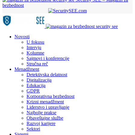
bezbednost
Novosti
U fokusu
Intervju
Kolumne
Sajmovi i konferencije
Stručna reč
Menadžment
Detektivska delatnost
Digitalizacija
Edukacija
GDPR
Korporativna bezbednost
Krizni menadžment
Liderstvo i upravljanje
Najbolje prakse
Obaveštajne službe
Razvoj karijere
Sektori
Sistemi