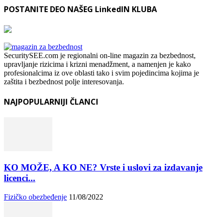
POSTANITE DEO NAŠEG LinkedIN KLUBA
SecuritySEE.com je regionalni on-line magazin za bezbednost,
upravljanje rizicima i krizni menadžment, a namenjen je kako
profesionalcima iz ove oblasti tako i svim pojedincima kojima je
zaštita i bezbednost polje interesovanja.
NAJPOPULARNIJI ČLANCI
KO MOŽE, A KO NE? Vrste i uslovi za izdavanje
licenci...
Fizičko obezbeđenje
11/08/2022