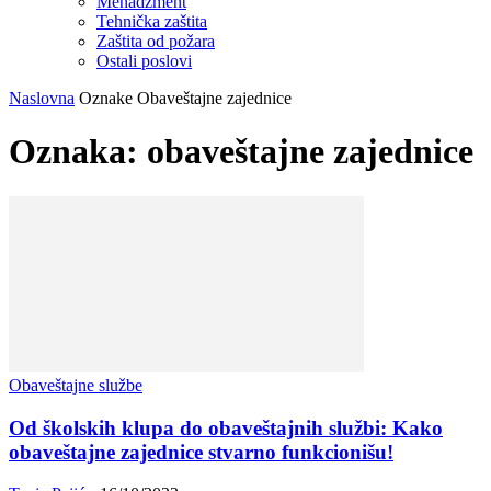
Menadžment
Tehnička zaštita
Zaštita od požara
Ostali poslovi
Naslovna
Oznake
Obaveštajne zajednice
Oznaka: obaveštajne zajednice
Obaveštajne službe
Od školskih klupa do obaveštajnih službi: Kako
obaveštajne zajednice stvarno funkcionišu!