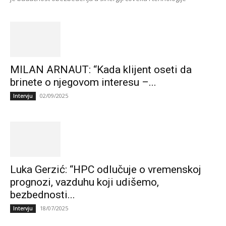
MILAN ARNAUT: “Kada klijent oseti da
brinete o njegovom interesu –...
02/09/2025
Intervju
Luka Gerzić: “HPC odlučuje o vremenskoj
prognozi, vazduhu koji udišemo,
bezbednosti...
18/07/2025
Intervju