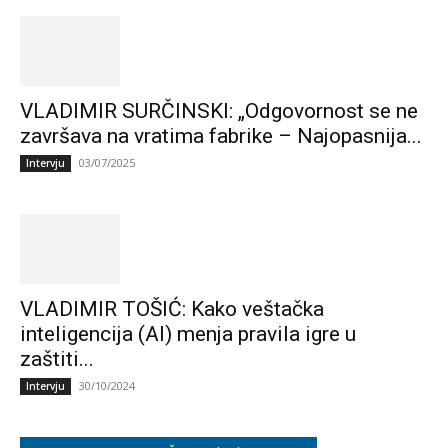
VLADIMIR SURČINSKI: „Odgovornost se ne
završava na vratima fabrike – Najopasnija...
03/07/2025
Intervju
VLADIMIR TOŠIĆ: Kako veštačka
inteligencija (AI) menja pravila igre u
zaštiti...
30/10/2024
Intervju