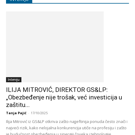
Intervju
ILIJA MITROVIĆ, DIREKTOR GS&LP:
„Obezbeđenje nije trošak, već investicija u
zaštitu...
Tanja Pajić
-
17/10/2025
Ilija Mitrović iz GS&LP otkriva zašto najjeftinija ponuda često znači i
najveći rizik, kako nelojalna konkurencija utiče na profesiju i zašto
je budućnost obezbeđenja u sinergiji čoveka i tehnologije