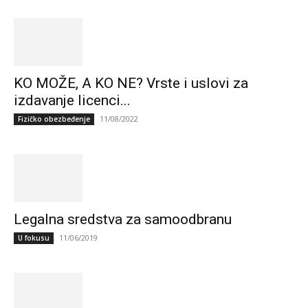
KO MOŽE, A KO NE? Vrste i uslovi za
izdavanje licenci...
11/08/2022
Fizičko obezbeđenje
Legalna sredstva za samoodbranu
11/06/2019
U fokusu