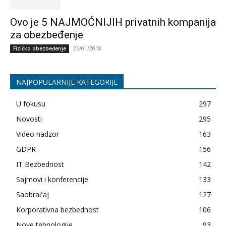
Ovo je 5 NAJMOĆNIJIH privatnih kompanija
za obezbeđenje
25/01/2018
Fizičko obezbeđenje
NAJPOPULARNIJE KATEGORIJE
U fokusu
297
Novosti
295
Video nadzor
163
GDPR
156
IT Bezbednost
142
Sajmovi i konferencije
133
Saobraćaj
127
Korporativna bezbednost
106
Nove tehnologije
93