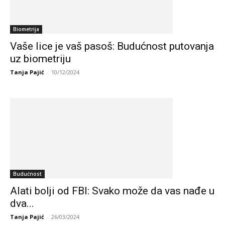
Biometrija
Vaše lice je vaš pasoš: Budućnost putovanja
uz biometriju
Tanja Pajić
-
10/12/2024
Budućnost
Alati bolji od FBI: Svako može da vas nađe u
dva...
Tanja Pajić
-
26/03/2024