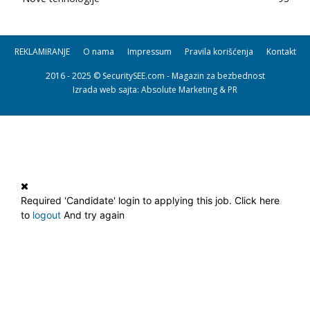
REKLAMIRANJE
O nama
Impressum
Pravila korišćenja
Kontakt
2016 - 2025 © SecuritySEE.com - Magazin za bezbednost
Izrada web sajta
: Absolute Marketing & PR
Required 'Candidate' login to applying this job.
Click here
to
logout
And try again