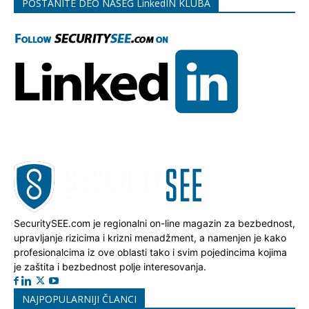
POSTANITE DEO NAŠEG LinkedIN KLUBA
SecuritySEE.com je regionalni on-line magazin za bezbednost,
upravljanje rizicima i krizni menadžment, a namenjen je kako
profesionalcima iz ove oblasti tako i svim pojedincima kojima
je zaštita i bezbednost polje interesovanja.
NAJPOPULARNIJI ČLANCI