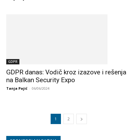
GDPR
GDPR danas: Vodič kroz izazove i rešenja
na Balkan Security Expo
Tanja Pajić
-
06/06/2024
1
2