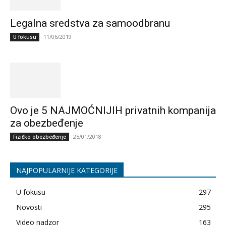
Legalna sredstva za samoodbranu
11/06/2019
U fokusu
Ovo je 5 NAJMOĆNIJIH privatnih kompanija
za obezbeđenje
25/01/2018
Fizičko obezbeđenje
NAJPOPULARNIJE KATEGORIJE
U fokusu
297
Novosti
295
Video nadzor
163