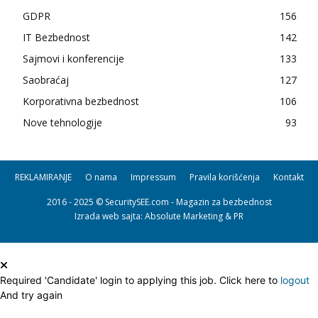
GDPR
156
IT Bezbednost
142
Sajmovi i konferencije
133
Saobraćaj
127
Korporativna bezbednost
106
Nove tehnologije
93
REKLAMIRANJE
O nama
Impressum
Pravila korišćenja
Kontakt
2016 - 2025 © SecuritySEE.com - Magazin za bezbednost
Izrada web sajta
: Absolute Marketing & PR
Required 'Candidate' login to applying this job.
Click here to
logout
And try again