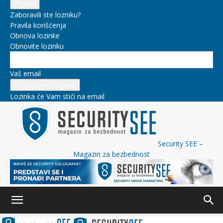
Zaboravili ste lozniku?
Pravila korišćenja
Obnova lozinke
Obnovite lozinku
Vaš email
Lozinka će Vam stići na email
Security SEE –
Magazin za bezbednost