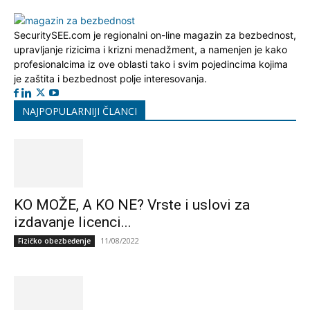
SecuritySEE.com je regionalni on-line magazin za bezbednost,
upravljanje rizicima i krizni menadžment, a namenjen je kako
profesionalcima iz ove oblasti tako i svim pojedincima kojima
je zaštita i bezbednost polje interesovanja.
NAJPOPULARNIJI ČLANCI
KO MOŽE, A KO NE? Vrste i uslovi za
izdavanje licenci...
11/08/2022
Fizičko obezbeđenje