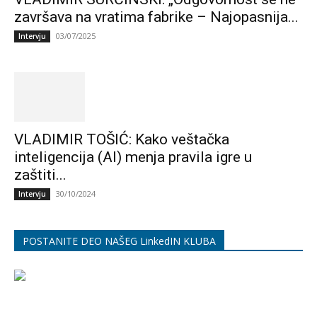
završava na vratima fabrike – Najopasnija...
03/07/2025
Intervju
VLADIMIR TOŠIĆ: Kako veštačka
inteligencija (AI) menja pravila igre u
zaštiti...
30/10/2024
Intervju
POSTANITE DEO NAŠEG LinkedIN KLUBA