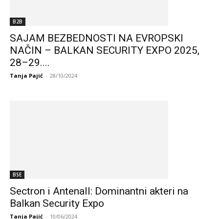
B2B
SAJAM BEZBEDNOSTI NA EVROPSKI
NAČIN – BALKAN SECURITY EXPO 2025,
28–29....
Tanja Pajić
-
28/10/2024
BSE
Sectron i Antenall: Dominantni akteri na
Balkan Security Expo
Tanja Pajić
-
10/06/2024