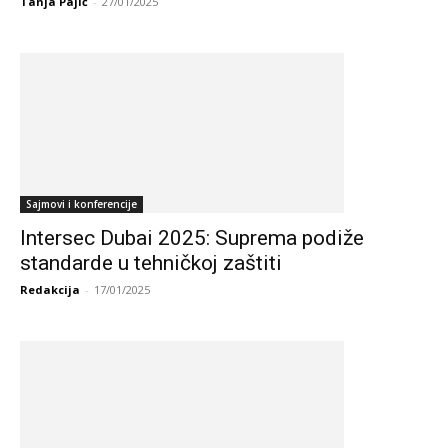
Tanja Pajić
-
27/01/2025
Sajmovi i konferencije
Intersec Dubai 2025: Suprema podiže
standarde u tehničkoj zaštiti
Redakcija
-
17/01/2025