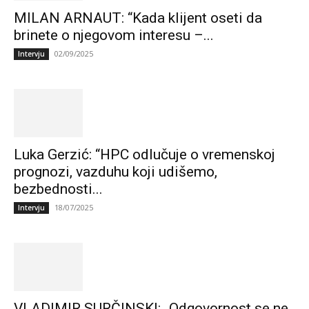
MILAN ARNAUT: “Kada klijent oseti da
brinete o njegovom interesu –...
02/09/2025
Intervju
Luka Gerzić: “HPC odlučuje o vremenskoj
prognozi, vazduhu koji udišemo,
bezbednosti...
18/07/2025
Intervju
VLADIMIR SURČINSKI: „Odgovornost se ne