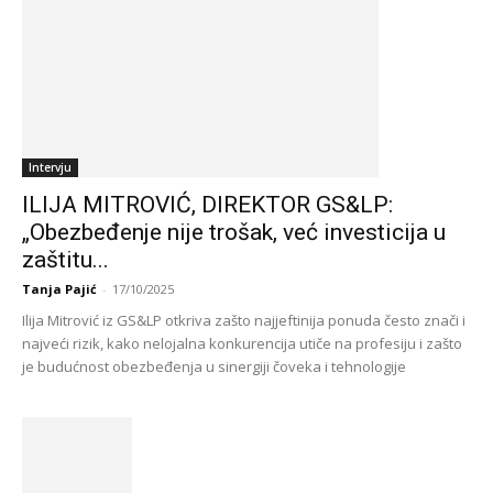
Intervju
ILIJA MITROVIĆ, DIREKTOR GS&LP:
„Obezbeđenje nije trošak, već investicija u
zaštitu...
Tanja Pajić
-
17/10/2025
Ilija Mitrović iz GS&LP otkriva zašto najjeftinija ponuda često znači i
najveći rizik, kako nelojalna konkurencija utiče na profesiju i zašto
je budućnost obezbeđenja u sinergiji čoveka i tehnologije