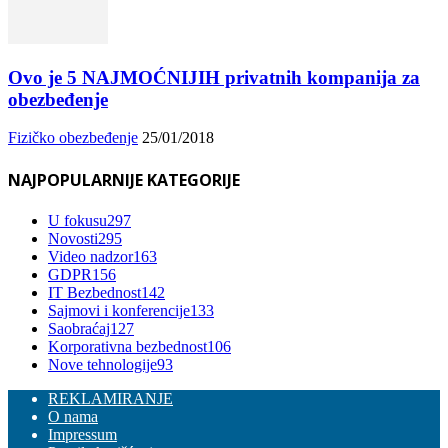
Ovo je 5 NAJMOĆNIJIH privatnih kompanija za
obezbeđenje
Fizičko obezbeđenje
25/01/2018
NAJPOPULARNIJE KATEGORIJE
U fokusu
297
Novosti
295
Video nadzor
163
GDPR
156
IT Bezbednost
142
Sajmovi i konferencije
133
Saobraćaj
127
Korporativna bezbednost
106
Nove tehnologije
93
REKLAMIRANJE
O nama
Impressum