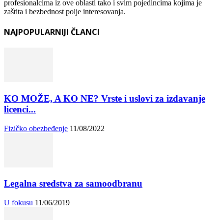
profesionalcima iz ove oblasti tako i svim pojedincima kojima je
zaštita i bezbednost polje interesovanja.
NAJPOPULARNIJI ČLANCI
KO MOŽE, A KO NE? Vrste i uslovi za izdavanje
licenci...
Fizičko obezbeđenje
11/08/2022
Legalna sredstva za samoodbranu
U fokusu
11/06/2019