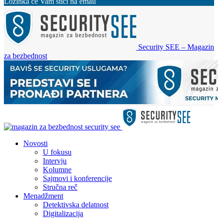
Lozinka će Vam stići na email
Security SEE – Magazin
za bezbednost
Novosti
U fokusu
Intervju
Kolumne
Sajmovi i konferencije
Stručna reč
Menadžment
Detektivska delatnost
Digitalizacija