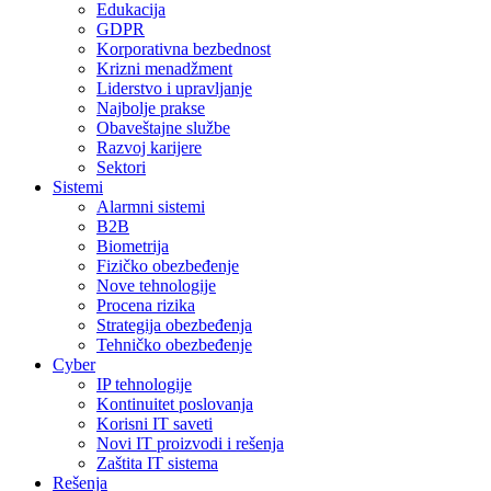
Edukacija
GDPR
Korporativna bezbednost
Krizni menadžment
Liderstvo i upravljanje
Najbolje prakse
Obaveštajne službe
Razvoj karijere
Sektori
Sistemi
Alarmni sistemi
B2B
Biometrija
Fizičko obezbeđenje
Nove tehnologije
Procena rizika
Strategija obezbeđenja
Tehničko obezbeđenje
Cyber
IP tehnologije
Kontinuitet poslovanja
Korisni IT saveti
Novi IT proizvodi i rešenja
Zaštita IT sistema
Rešenja