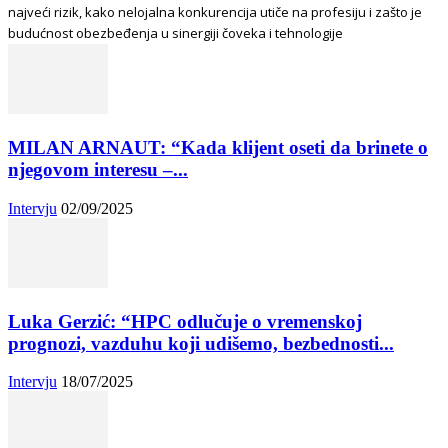
najveći rizik, kako nelojalna konkurencija utiče na profesiju i zašto je
budućnost obezbeđenja u sinergiji čoveka i tehnologije
MILAN ARNAUT: “Kada klijent oseti da brinete o
njegovom interesu –...
Intervju
02/09/2025
Luka Gerzić: “HPC odlučuje o vremenskoj
prognozi, vazduhu koji udišemo, bezbednosti...
Intervju
18/07/2025