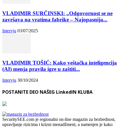
VLADIMIR SURČINSKI: „Odgovornost se ne
završava na vratima fabrike – Najopasnija...
Intervju
03/07/2025
VLADIMIR TOŠIĆ: Kako veštačka inteligencija
(AI) menja pravila igre u zaštiti...
Intervju
30/10/2024
POSTANITE DEO NAŠEG LinkedIN KLUBA
SecuritySEE.com je regionalni on-line magazin za bezbednost,
upravljanje rizicima i krizni menadžment, a namenjen je kako