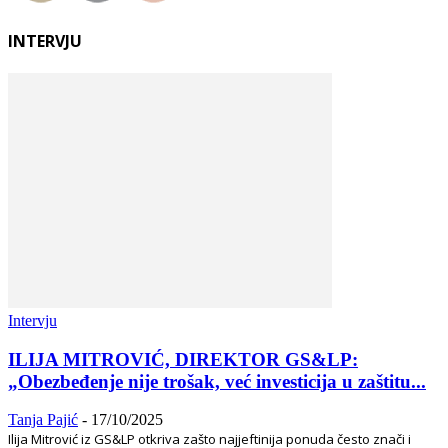
INTERVJU
Intervju
ILIJA MITROVIĆ, DIREKTOR GS&LP:
„Obezbeđenje nije trošak, već investicija u zaštitu...
Tanja Pajić
-
17/10/2025
Ilija Mitrović iz GS&LP otkriva zašto najjeftinija ponuda često znači i