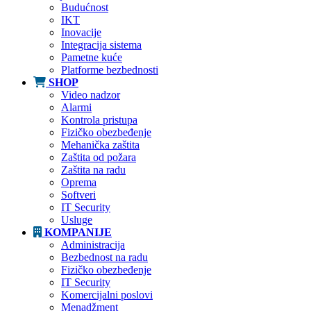
Budućnost
IKT
Inovacije
Integracija sistema
Pametne kuće
Platforme bezbednosti
SHOP
Video nadzor
Alarmi
Kontrola pristupa
Fizičko obezbeđenje
Mehanička zaštita
Zaštita od požara
Zaštita na radu
Oprema
Softveri
IT Security
Usluge
KOMPANIJE
Administracija
Bezbednost na radu
Fizičko obezbeđenje
IT Security
Komercijalni poslovi
Menadžment