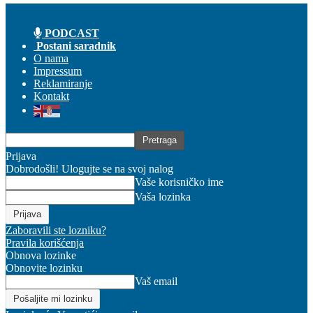
PODCAST
Postani saradnik
O nama
Impressum
Reklamiranje
Kontakt
Prijava
Dobrodošli! Ulogujte se na svoj nalog
Vaše korisničko ime
Vaša lozinka
Zaboravili ste lozniku?
Pravila korišćenja
Obnova lozinke
Obnovite lozinku
Vaš email