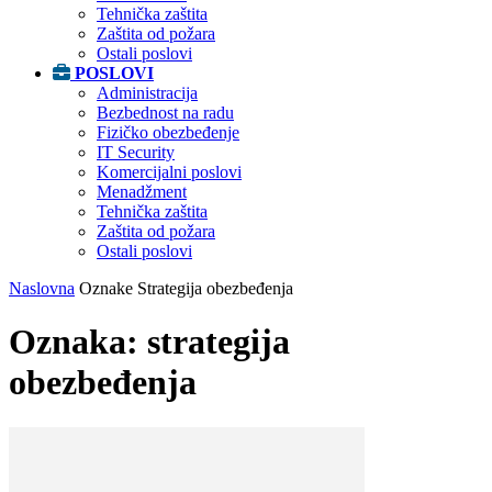
Tehnička zaštita
Zaštita od požara
Ostali poslovi
POSLOVI
Administracija
Bezbednost na radu
Fizičko obezbeđenje
IT Security
Komercijalni poslovi
Menadžment
Tehnička zaštita
Zaštita od požara
Ostali poslovi
Naslovna
Oznake
Strategija obezbeđenja
Oznaka: strategija
obezbeđenja