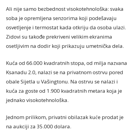
Ali nije samo bezbednost visokotehnološka: svaka
soba je opremljena senzorima koji podešavaju
osvetljenje i termostat kada otkriju da osoba ulazi.
Zidovi su takođe prekriveni velikim ekranima
osetljivim na dodir koji prikazuju umetnička dela.
Kuća od 66.000 kvadratnih stopa, od milja nazvana
Ksanadu 2.0, nalazi se na privatnom ostrvu pored
obale Sijetla u Vašingtonu. Na ostrvu se nalazi i
kuća za goste od 1.900 kvadratnih metara koja je
jednako visokotehnološka.
Jednom prilikom, privatni obilazak kuće prodat je
na aukciji za 35.000 dolara.