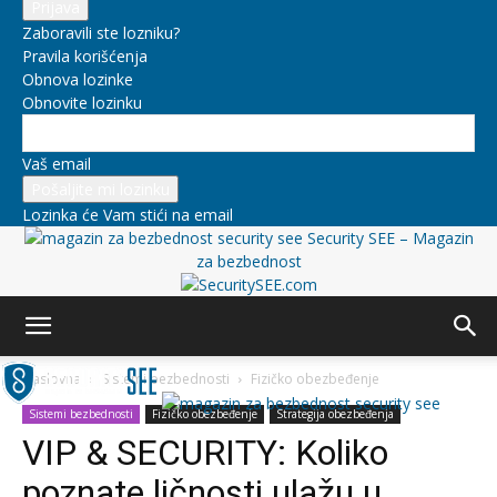
Zaboravili ste lozniku?
Pravila korišćenja
Obnova lozinke
Obnovite lozinku
Vaš email
Lozinka će Vam stići na email
Security SEE – Magazin
za bezbednost
Naslovna
Sistemi bezbednosti
Fizičko obezbeđenje
Sistemi bezbednosti
Fizičko obezbeđenje
Strategija obezbeđenja
VIP & SECURITY: Koliko
poznate ličnosti ulažu u