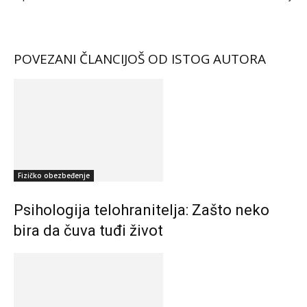
POVEZANI ČLANCI
JOŠ OD ISTOG AUTORA
Fizičko obezbeđenje
Psihologija telohranitelja: Zašto neko
bira da čuva tuđi život