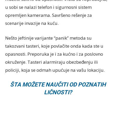
u sobi se nalazi telefon i sigurnosni sistem
opremljen kamerama. Savršeno rešenje za
scenarije invazije na kuću.
Nešto jeftinije varijante “panik” metoda su
takozvani tasteri, koje povlačite onda kada ste u
opasnosti. Preporuka je i za kućno i za poslovno
okruženje. Tasteri alarmiraju obezbeđenju ili
policiji, koja se odmah upućuje na vašu lokaciju.
ŠTA MOŽETE NAUČITI OD POZNATIH
LIČNOSTI?