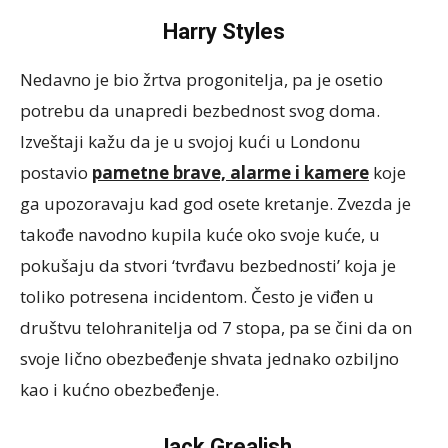
Harry Styles
Nedavno je bio žrtva progonitelja, pa je osetio
potrebu da unapredi bezbednost svog doma.
Izveštaji kažu da je u svojoj kući u Londonu
postavio
pametne brave, alarme i kamere
koje
ga upozoravaju kad god osete kretanje. Zvezda je
takođe navodno kupila kuće oko svoje kuće, u
pokušaju da stvori ‘tvrđavu bezbednosti’ koja je
toliko potresena incidentom. Često je viđen u
društvu telohranitelja od 7 stopa, pa se čini da on
svoje lično obezbeđenje shvata jednako ozbiljno
kao i kućno obezbeđenje.
Jack Grealish