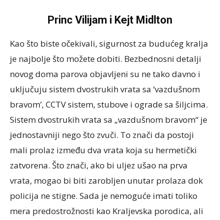
Princ Vilijam i Kejt Midlton
Kao što biste očekivali, sigurnost za budućeg kralja
je najbolje što možete dobiti. Bezbednosni detalji
novog doma parova objavljeni su ne tako davno i
uključuju sistem dvostrukih vrata sa ‘vazdušnom
bravom’, CCTV sistem, stubove i ograde sa šiljcima.
Sistem dvostrukih vrata sa „vazdušnom bravom“ je
jednostavniji nego što zvuči. To znači da postoji
mali prolaz između dva vrata koja su hermetički
zatvorena. Što znači, ako bi uljez ušao na prva
vrata, mogao bi biti zarobljen unutar prolaza dok
policija ne stigne. Sada je nemoguće imati toliko
mera predostrožnosti kao Kraljevska porodica, ali