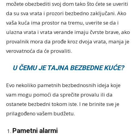
možete obezbediti svoj dom tako što ćete se uveriti
da su sva vrata i prozori bezbedno zaključani. Ako
vaša kuća ima prostor na tremu, uverite se da i
ulazna vrata i vrata verande imaju čvrste brave, ako
provalnik mora da prođe kroz dvoja vrata, manja je
verovatnoća da će provaliti.
U ČEMU JE TAJNA BEZBEDNE KUĆE?
Evo nekoliko pametnih bezbednosnih ideja koje
vam mogu pomoći da sprečite provalu ili da
ostanete bezbedni tokom iste. I ne brinite sve je
prilagođeno vašem budžetu.
Pametni alarmi