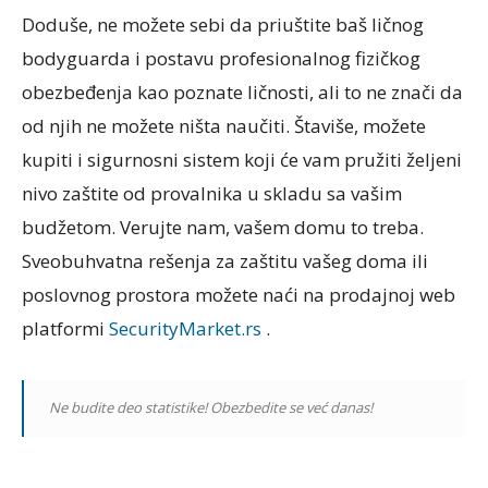
Doduše, ne možete sebi da priuštite baš ličnog
bodyguarda i postavu profesionalnog fizičkog
obezbeđenja kao poznate ličnosti, ali to ne znači da
od njih ne možete ništa naučiti. Štaviše, možete
kupiti i sigurnosni sistem koji će vam pružiti željeni
nivo zaštite od provalnika u skladu sa vašim
budžetom. Verujte nam, vašem domu to treba.
Sveobuhvatna rešenja za zaštitu vašeg doma ili
poslovnog prostora možete naći na prodajnoj web
platformi
SecurityMarket.rs
.
Ne budite deo statistike! Obezbedite se već danas!