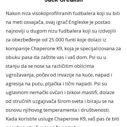
Nakon niza visokoprofiliranih fudbalera koji su bili
na meti osvajača, ovaj igrač Engleske je postao
najnoviji u dugom nizu fudbalera koji su izdvojili
za obezbeđenje od 25.000 funti koje dolazi iz
kompanije Chaperone K9, koja je specijalizovana za
obuku pasa da zaštite vas i vaš dom. Psi su u
stanju da se nose sa različitim oblicima
ugrožavanja, počev od invazije na kuće, napad i
agresija na putu, pljačka i lični napadi. Psi su
uglavnom nemački ovčari i bikovi mastifi, dolaze
od stručnih uzgajivača širom sveta i biraju se na
osnovu njihovog temperamenta i društvenosti.
Kada koristite usluge Chaperone K9, vaš pas će biti