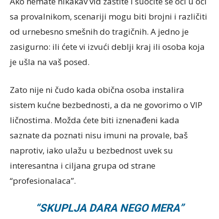
Ako nemate nikakav vid zaštite i suočite se oči u oči
sa provalnikom, scenariji mogu biti brojni i različiti
od urnebesno smešnih do tragičnih. A jedno je
zasigurno: ili ćete vi izvući deblji kraj ili osoba koja
je ušla na vaš posed.
Zato nije ni čudo kada obična osoba instalira
sistem kućne bezbednosti, a da ne govorimo o VIP
ličnostima. Možda ćete biti iznenađeni kada
saznate da poznati nisu imuni na provale, baš
naprotiv, iako ulažu u bezbednost uvek su
interesantna i ciljana grupa od strane
“profesionalaca”.
“SKUPLJA DARA NEGO MERA”