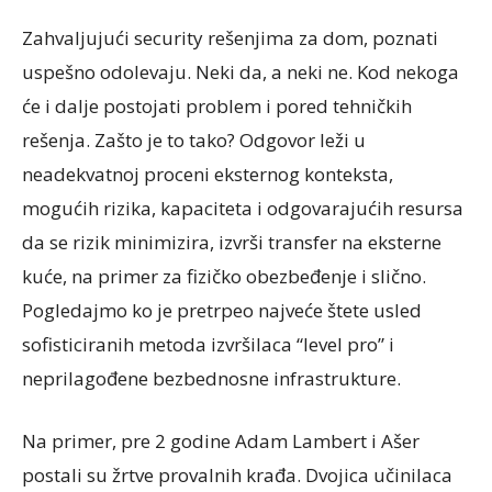
Zahvaljujući security rešenjima za dom, poznati
uspešno odolevaju. Neki da, a neki ne. Kod nekoga
će i dalje postojati problem i pored tehničkih
rešenja. Zašto je to tako? Odgovor leži u
neadekvatnoj proceni eksternog konteksta,
mogućih rizika, kapaciteta i odgovarajućih resursa
da se rizik minimizira, izvrši transfer na eksterne
kuće, na primer za fizičko obezbeđenje i slično.
Pogledajmo ko je pretrpeo najveće štete usled
sofisticiranih metoda izvršilaca “level pro” i
neprilagođene bezbednosne infrastrukture.
Na primer, pre 2 godine Adam Lambert i Ašer
postali su žrtve provalnih krađa. Dvojica učinilaca