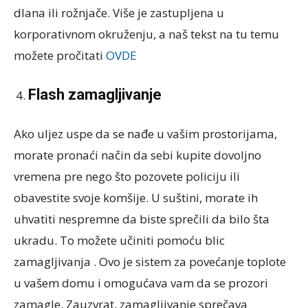
dlana ili rožnjače. Više je zastupljena u
korporativnom okruženju, a naš tekst na tu temu
možete pročitati
OVDE
Flash zamagljivanje
Ako uljez uspe da se nađe u vašim prostorijama,
morate pronaći način da sebi kupite dovoljno
vremena pre nego što pozovete policiju ili
obavestite svoje komšije. U suštini, morate ih
uhvatiti nespremne da biste sprečili da bilo šta
ukradu. To možete učiniti pomoću blic
zamagljivanja . Ovo je sistem za povećanje toplote
u vašem domu i omogućava vam da se prozori
zamagle. Zauzvrat, zamagljivanje sprečava