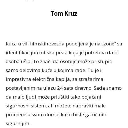
Tom Kruz
Kuća u vili filmskih zvezda podeljena je na „zone“ sa
identifikacijom otiska prsta koja je potrebna da bi
osoba ušla. To znači da osoblje može pristupiti
samo delovima kuće u kojima rade. Tu je i
impresivna električna kapija, sa stražarima
postavljenim na ulazu 24 sata dnevno. Sada znamo
da malo ljudi može priuštiti tako pojačani
sigurnosni sistem, ali možete napraviti male
promene u svom domu, kako biste ga učinili
sigurnijim.