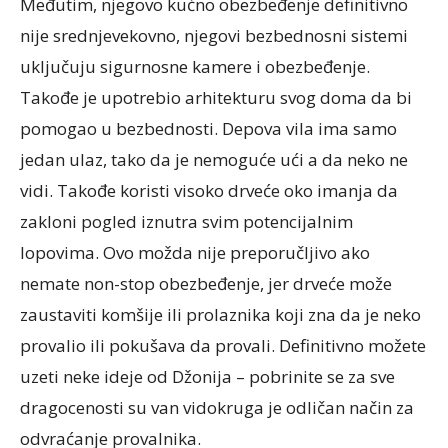
Međutim, njegovo kućno obezbeđenje definitivno
nije srednjevekovno, njegovi bezbednosni sistemi
uključuju sigurnosne kamere i obezbeđenje.
Takođe je upotrebio arhitekturu svog doma da bi
pomogao u bezbednosti. Depova vila ima samo
jedan ulaz, tako da je nemoguće ući a da neko ne
vidi. Takođe koristi visoko drveće oko imanja da
zakloni pogled iznutra svim potencijalnim
lopovima. Ovo možda nije preporučljivo ako
nemate non-stop obezbeđenje, jer drveće može
zaustaviti komšije ili prolaznika koji zna da je neko
provalio ili pokušava da provali. Definitivno možete
uzeti neke ideje od Džonija – pobrinite se za sve
dragocenosti su van vidokruga je odličan način za
odvraćanje provalnika.