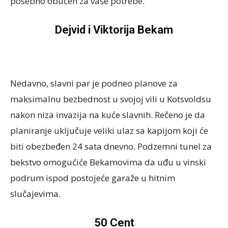
posebno obučen za vaše potrebe.
Dejvid i Viktorija Bekam
Nedavno, slavni par je podneo planove za
maksimalnu bezbednost u svojoj vili u Kotsvoldsu
nakon niza invazija na kuće slavnih. Rečeno je da
planiranje uključuje veliki ulaz sa kapijom koji će
biti obezbeđen 24 sata dnevno. Podzemni tunel za
bekstvo omogućiće Bekamovima da uđu u vinski
podrum ispod postojeće garaže u hitnim
slučajevima.
50 Cent