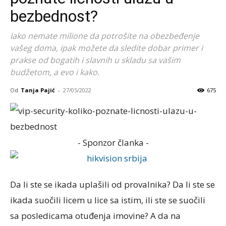
bezbednost?
Iako nemate milione da potrošite na obezbeđenje
vašeg doma, ipak možete da sledite dobar primer i
prakse od bogatih i slavnih u skladu sa vašim
budžetom, a evo i kako.
Od
Tanja Pajić
-
27/05/2022
675
- Sponzor članka -
Da li ste se ikada uplašili od provalnika? Da li ste se
ikada suočili licem u lice sa istim, ili ste se suočili
sa posledicama otuđenja imovine? A da na