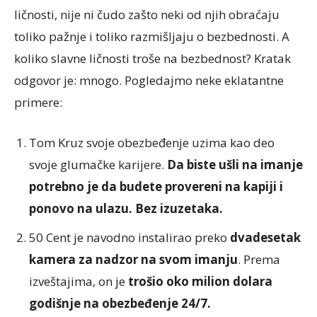
ličnosti, nije ni čudo zašto neki od njih obraćaju
toliko pažnje i toliko razmišljaju o bezbednosti. A
koliko slavne ličnosti troše na bezbednost? Kratak
odgovor je: mnogo. Pogledajmo neke eklatantne
primere:
Tom Kruz svoje obezbeđenje uzima kao deo
svoje glumačke karijere.
Da biste ušli na imanje
potrebno je da budete provereni na kapiji i
ponovo na ulazu. Bez izuzetaka.
50 Cent je navodno instalirao preko
dvadesetak
kamera za nadzor na svom imanju
. Prema
izveštajima, on je
trošio oko milion dolara
godišnje na obezbeđenje 24/7.