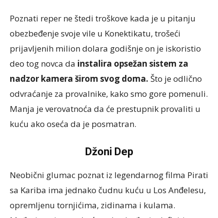
Poznati reper ne štedi troškove kada je u pitanju
obezbeđenje svoje vile u Konektikatu, trošeći
prijavljenih milion dolara godišnje on je iskoristio
deo tog novca da
instalira opsežan sistem za
nadzor kamera širom svog doma.
Što je odlično
odvraćanje za provalnike, kako smo gore pomenuli.
Manja je verovatnoća da će prestupnik provaliti u
kuću ako oseća da je posmatran.
Džoni Dep
Neobični glumac poznat iz legendarnog filma Pirati
sa Kariba ima jednako čudnu kuću u Los Anđelesu,
opremljenu tornjićima, zidinama i kulama.