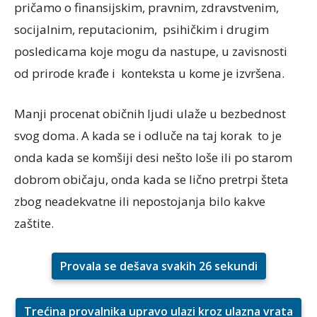
pričamo o finansijskim, pravnim, zdravstvenim,
socijalnim, reputacionim, psihičkim i drugim
posledicama koje mogu da nastupe, u zavisnosti
od prirode krađe i konteksta u kome je izvršena.
Manji procenat običnih ljudi ulaže u bezbednost
svog doma. A kada se i odluče na taj korak to je
onda kada se komšiji desi nešto loše ili po starom
dobrom običaju, onda kada se lično pretrpi šteta
zbog neadekvatne ili nepostojanja bilo kakve
zaštite.
Provala se dešava svakih 26 sekundi
Trećina provalnika upravo ulazi kroz ulazna vrata