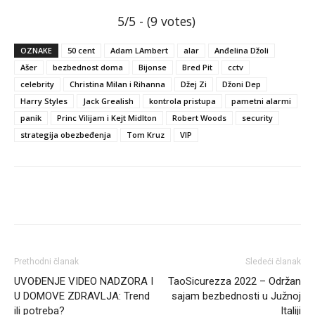
5/5 - (9 votes)
OZNAKE
50 cent
Adam LAmbert
alar
Anđelina Džoli
Ašer
bezbednost doma
Bijonse
Bred Pit
cctv
celebrity
Christina Milan i Rihanna
Džej Zi
Džoni Dep
Harry Styles
Jack Grealish
kontrola pristupa
pametni alarmi
panik
Princ Vilijam i Kejt Midlton
Robert Woods
security
strategija obezbeđenja
Tom Kruz
VIP
Facebook
Linkedin
Viber
Prethodni članak
Sledeći članak
UVOĐENJE VIDEO NADZORA I
TaoSicurezza 2022 – Održan
U DOMOVE ZDRAVLJA: Trend
sajam bezbednosti u Južnoj
ili potreba?
Italiji