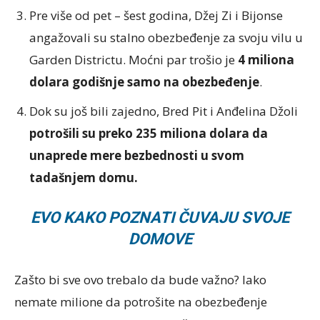
Pre više od pet – šest godina, Džej Zi i Bijonse
angažovali su stalno obezbeđenje za svoju vilu u
Garden Districtu. Moćni par trošio je
4 miliona
dolara godišnje samo na obezbeđenje
.
Dok su još bili zajedno, Bred Pit i Anđelina Džoli
potrošili su preko 235 miliona dolara da
unaprede mere bezbednosti u svom
tadašnjem domu.
EVO KAKO POZNATI ČUVAJU SVOJE
DOMOVE
Zašto bi sve ovo trebalo da bude važno? Iako
nemate milione da potrošite na obezbeđenje