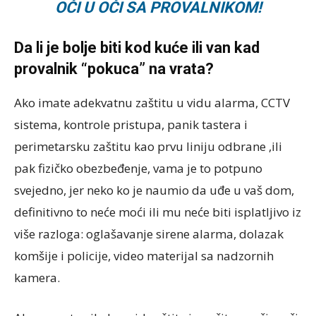
OČI U OČI SA PROVALNIKOM!
Da li je bolje biti kod kuće ili van kad
provalnik “pokuca” na vrata?
Ako imate adekvatnu zaštitu u vidu alarma, CCTV
sistema, kontrole pristupa, panik tastera i
perimetarsku zaštitu kao prvu liniju odbrane ,ili
pak fizičko obezbeđenje, vama je to potpuno
svejedno, jer neko ko je naumio da uđe u vaš dom,
definitivno to neće moći ili mu neće biti isplatljivo iz
više razloga: oglašavanje sirene alarma, dolazak
komšije i policije, video materijal sa nadzornih
kamera.