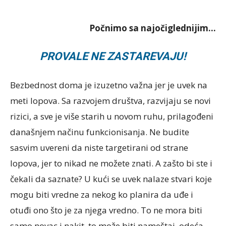
Počnimo sa najočiglednijim…
PROVALE NE ZASTAREVAJU!
Bezbednost doma je izuzetno važna jer je uvek na
meti lopova. Sa razvojem društva, razvijaju se novi
rizici, a sve je više starih u novom ruhu, prilagođeni
današnjem načinu funkcionisanja. Ne budite
sasvim uvereni da niste targetirani od strane
lopova, jer to nikad ne možete znati. A zašto bi ste i
čekali da saznate? U kući se uvek nalaze stvari koje
mogu biti vredne za nekog ko planira da uđe i
otuđi ono što je za njega vredno. To ne mora biti
samo novac i nakit, to može biti nameštaj, odeća,