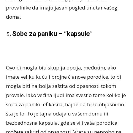
provalnike da imaju jasan pogled unutar vašeg
doma.
Sobe za paniku – “kapsule”
Ovo bi mogla biti skuplja opcija, međutim, ako
imate veliku kuću i brojne članove porodice, to bi
mogla biti najbolja zaštita od opasnosti tokom
provale. Iako većina ljudi ima svest o tome koliko je
soba za paniku efikasna, hajde da brzo objasnimo
šta je to. To je tajna odaja u vašem domu ili
bezbednosna kapsula, gde se vi i vaša porodica
možete sakriti od opasnosti. Vrata su neprobojna,