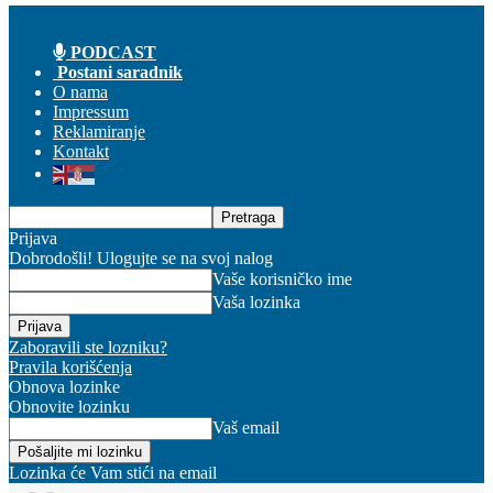
PODCAST
Postani saradnik
O nama
Impressum
Reklamiranje
Kontakt
Prijava
Dobrodošli! Ulogujte se na svoj nalog
Vaše korisničko ime
Vaša lozinka
Zaboravili ste lozniku?
Pravila korišćenja
Obnova lozinke
Obnovite lozinku
Vaš email
Lozinka će Vam stići na email