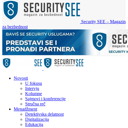
Security SEE – Magazin
za bezbednost
Novosti
U fokusu
Intervju
Kolumne
Sajmovi i konferencije
Stručna reč
Menadžment
Detektivska delatnost
Digitalizacija
Edukacija