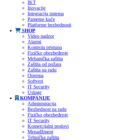
IKT
Inovacije
Integracija sistema
Pametne kuće
Platforme bezbednosti
SHOP
Video nadzor
Alarmi
Kontrola pristupa
Fizičko obezbeđenje
Mehanička zaštita
Zaštita od požara
Zaštita na radu
Oprema
Softveri
IT Security
Usluge
KOMPANIJE
Administracija
Bezbednost na radu
Fizičko obezbeđenje
IT Security
Komercijalni poslovi
Menadžment
Tehnička zaštita