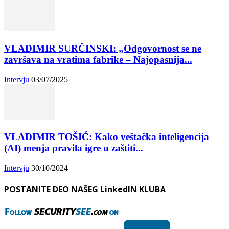
VLADIMIR SURČINSKI: „Odgovornost se ne
završava na vratima fabrike – Najopasnija...
Intervju
03/07/2025
VLADIMIR TOŠIĆ: Kako veštačka inteligencija
(AI) menja pravila igre u zaštiti...
Intervju
30/10/2024
POSTANITE DEO NAŠEG LinkedIN KLUBA