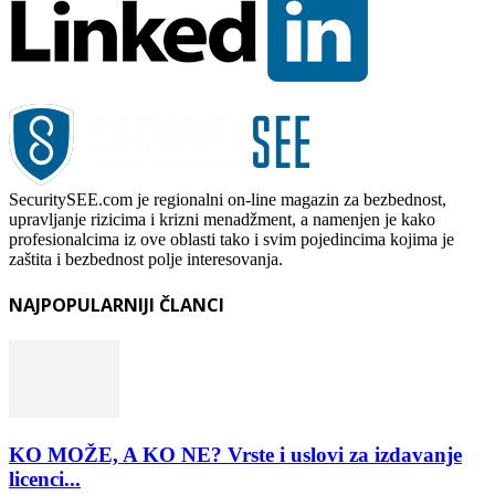
SecuritySEE.com je regionalni on-line magazin za bezbednost,
upravljanje rizicima i krizni menadžment, a namenjen je kako
profesionalcima iz ove oblasti tako i svim pojedincima kojima je
zaštita i bezbednost polje interesovanja.
NAJPOPULARNIJI ČLANCI
KO MOŽE, A KO NE? Vrste i uslovi za izdavanje
licenci...