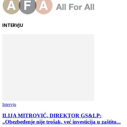
INTERVJU
Intervju
ILIJA MITROVIĆ, DIREKTOR GS&LP:
„Obezbeđenje nije trošak, već investicija u zaštitu...