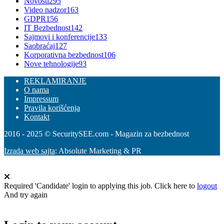
Novosti
295
Video nadzor
163
GDPR
156
IT Bezbednost
142
Sajmovi i konferencije
133
Saobraćaj
127
Korporativna bezbednost
106
Nove tehnologije
93
REKLAMIRANJE
O nama
Impressum
Pravila korišćenja
Kontakt
2016 - 2025 © SecuritySEE.com - Magazin za bezbednost
Izrada web sajta
: Absolute Marketing & PR
Required 'Candidate' login to applying this job.
Click here to
logout
And try again