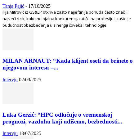
Tanja Pajić
-
17/10/2025
Ilija Mitrović iz GS&LP otkriva zašto najjeftinija ponuda često znači i
najveći rizik, kako nelojalna konkurencija utiče na profesiju i zašto je
budućnost obezbeđenja u sinergiji čoveka i tehnologije
MILAN ARNAUT: “Kada klijent oseti da brinete o
njegovom interesu –...
Intervju
02/09/2025
Luka Gerzić: “HPC odlučuje o vremenskoj
prognozi, vazduhu koji udišemo, bezbednosti...
Intervju
18/07/2025