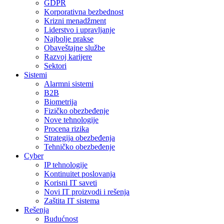
GDPR
Korporativna bezbednost
Krizni menadžment
Liderstvo i upravljanje
Najbolje prakse
Obaveštajne službe
Razvoj karijere
Sektori
Sistemi
Alarmni sistemi
B2B
Biometrija
Fizičko obezbeđenje
Nove tehnologije
Procena rizika
Strategija obezbeđenja
Tehničko obezbeđenje
Cyber
IP tehnologije
Kontinuitet poslovanja
Korisni IT saveti
Novi IT proizvodi i rešenja
Zaštita IT sistema
Rešenja
Budućnost