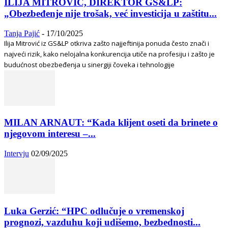
ILIJA MITROVIĆ, DIREKTOR GS&LP:
„Obezbeđenje nije trošak, već investicija u zaštitu...
Tanja Pajić
-
17/10/2025
Ilija Mitrović iz GS&LP otkriva zašto najjeftinija ponuda često znači i
najveći rizik, kako nelojalna konkurencija utiče na profesiju i zašto je
budućnost obezbeđenja u sinergiji čoveka i tehnologije
MILAN ARNAUT: “Kada klijent oseti da brinete o
njegovom interesu –...
Intervju
02/09/2025
Luka Gerzić: “HPC odlučuje o vremenskoj
prognozi, vazduhu koji udišemo, bezbednosti...