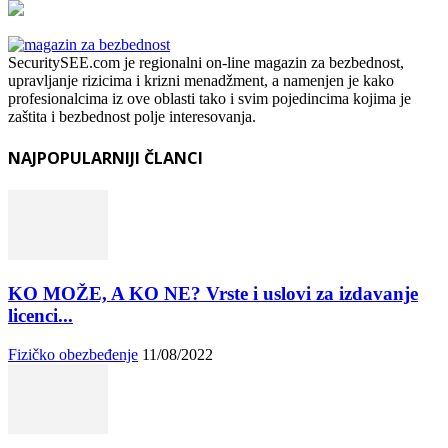
SecuritySEE.com je regionalni on-line magazin za bezbednost,
upravljanje rizicima i krizni menadžment, a namenjen je kako
profesionalcima iz ove oblasti tako i svim pojedincima kojima je
zaštita i bezbednost polje interesovanja.
NAJPOPULARNIJI ČLANCI
KO MOŽE, A KO NE? Vrste i uslovi za izdavanje
licenci...
Fizičko obezbeđenje
11/08/2022