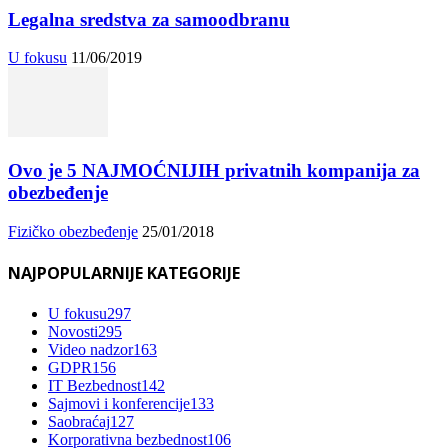
Legalna sredstva za samoodbranu
U fokusu
11/06/2019
Ovo je 5 NAJMOĆNIJIH privatnih kompanija za
obezbeđenje
Fizičko obezbeđenje
25/01/2018
NAJPOPULARNIJE KATEGORIJE
U fokusu
297
Novosti
295
Video nadzor
163
GDPR
156
IT Bezbednost
142
Sajmovi i konferencije
133
Saobraćaj
127
Korporativna bezbednost
106