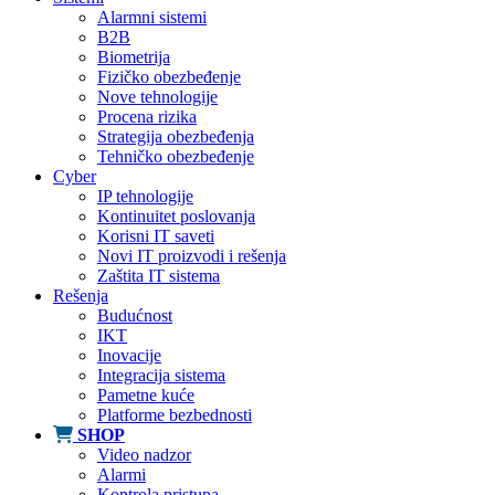
Alarmni sistemi
B2B
Biometrija
Fizičko obezbeđenje
Nove tehnologije
Procena rizika
Strategija obezbeđenja
Tehničko obezbeđenje
Cyber
IP tehnologije
Kontinuitet poslovanja
Korisni IT saveti
Novi IT proizvodi i rešenja
Zaštita IT sistema
Rešenja
Budućnost
IKT
Inovacije
Integracija sistema
Pametne kuće
Platforme bezbednosti
SHOP
Video nadzor
Alarmi
Kontrola pristupa