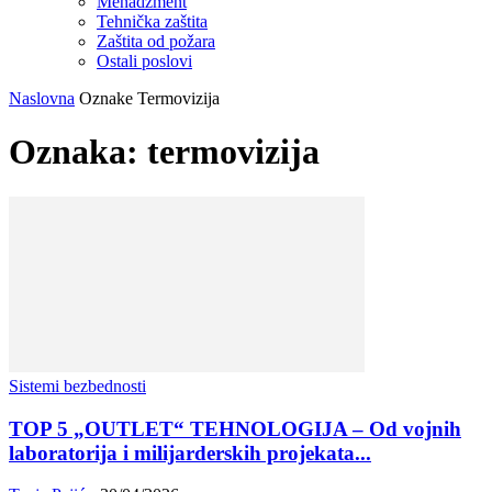
Menadžment
Tehnička zaštita
Zaštita od požara
Ostali poslovi
Naslovna
Oznake
Termovizija
Oznaka: termovizija
Sistemi bezbednosti
TOP 5 „OUTLET“ TEHNOLOGIJA – Od vojnih
laboratorija i milijarderskih projekata...