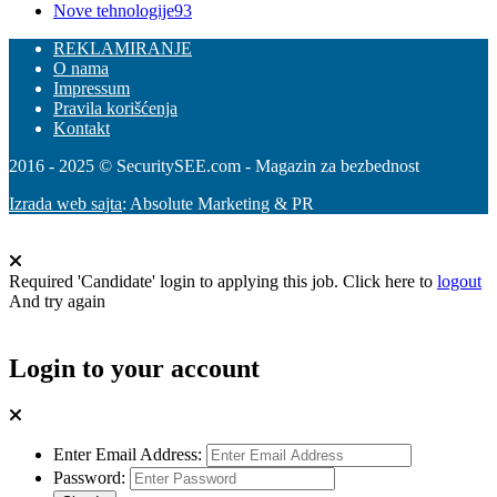
Nove tehnologije
93
REKLAMIRANJE
O nama
Impressum
Pravila korišćenja
Kontakt
2016 - 2025 © SecuritySEE.com - Magazin za bezbednost
Izrada web sajta
: Absolute Marketing & PR
Required 'Candidate' login to applying this job.
Click here to
logout
And try again
Login to your account
Enter Email Address:
Password: