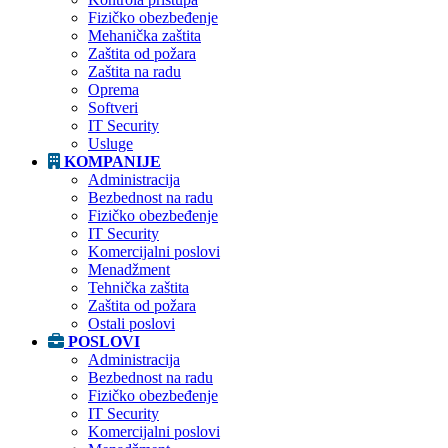
Fizičko obezbeđenje
Mehanička zaštita
Zaštita od požara
Zaštita na radu
Oprema
Softveri
IT Security
Usluge
KOMPANIJE
Administracija
Bezbednost na radu
Fizičko obezbeđenje
IT Security
Komercijalni poslovi
Menadžment
Tehnička zaštita
Zaštita od požara
Ostali poslovi
POSLOVI
Administracija
Bezbednost na radu
Fizičko obezbeđenje
IT Security
Komercijalni poslovi