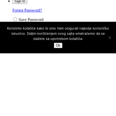
Forgot Password?
Save Password
Koristimo kolačiće kako bi smo Vam osigurali najbolje korisničko
iskustvo. Daljim korišćenjem ovog sajta smatraćemo da se
Answers
slažete sa upotrebom kolačića.
Ok
Account Activation
Before you can login, you must activate your account with the code
sent to your email address. If you did not receive this email, please
check your junk/spam folder.
Click here
to resend the activation
email. If you entered an incorrect email address, you will need to re-
register with the correct email address.
Your Email: