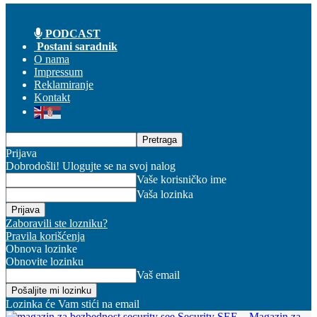
PODCAST
Postani saradnik
O nama
Impressum
Reklamiranje
Kontakt
Prijava
Dobrodošli! Ulogujte se na svoj nalog
Vaše korisničko ime
Vaša lozinka
Zaboravili ste lozniku?
Pravila korišćenja
Obnova lozinke
Obnovite lozinku
Vaš email
Lozinka će Vam stići na email
Security SEE – Magazin za