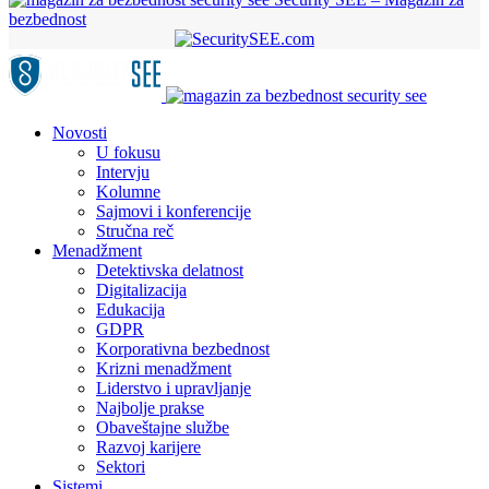
bezbednost
Novosti
U fokusu
Intervju
Kolumne
Sajmovi i konferencije
Stručna reč
Menadžment
Detektivska delatnost
Digitalizacija
Edukacija
GDPR
Korporativna bezbednost
Krizni menadžment
Liderstvo i upravljanje
Najbolje prakse
Obaveštajne službe
Razvoj karijere
Sektori
Sistemi