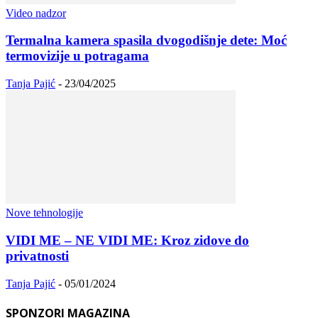
Video nadzor
Termalna kamera spasila dvogodišnje dete: Moć
termovizije u potragama
Tanja Pajić
-
23/04/2025
Nove tehnologije
VIDI ME – NE VIDI ME: Kroz zidove do
privatnosti
Tanja Pajić
-
05/01/2024
SPONZORI MAGAZINA