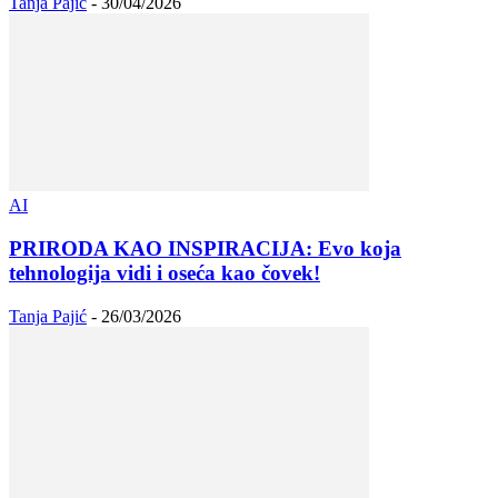
Tanja Pajić
-
30/04/2026
AI
PRIRODA KAO INSPIRACIJA: Evo koja
tehnologija vidi i oseća kao čovek!
Tanja Pajić
-
26/03/2026