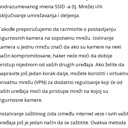
podrazumevanog imena SSID -a (tj. Mreže) i/ili
isključivanje umrežavanja i deljenja.
Takođe preporučujemo da razmislite o postavljanju
sigurnosnih kamera na sopstvenu mrežu. Izoliranje
kamera u jednu mrežu znači da ako su kamere na neki
način kompromitovane, haker neće moći da dobije
pristup nijednom od vaših drugih uređaja. Ako želite da
napravite još jedan korak dalje, možete koristiti i virtueln
privatnu mrežu (VPN) za dodatno regulisanje koji će od
vaših uređaja moći da pristupe mreži na kojoj su
sigurnosne kamere.
Instaliranje zaštitnog zida između internet veze i svih vaši
uređaja još je jedan način da se zaštitite. Ovakva metoda