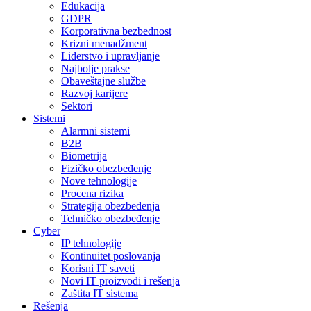
Edukacija
GDPR
Korporativna bezbednost
Krizni menadžment
Liderstvo i upravljanje
Najbolje prakse
Obaveštajne službe
Razvoj karijere
Sektori
Sistemi
Alarmni sistemi
B2B
Biometrija
Fizičko obezbeđenje
Nove tehnologije
Procena rizika
Strategija obezbeđenja
Tehničko obezbeđenje
Cyber
IP tehnologije
Kontinuitet poslovanja
Korisni IT saveti
Novi IT proizvodi i rešenja
Zaštita IT sistema
Rešenja