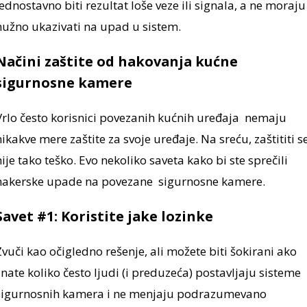
jednostavno biti rezultat loše veze ili signala, a ne moraju
nužno ukazivati na upad u sistem.
Načini zaštite od hakovanja kućne
sigurnosne kamere
Vrlo često korisnici povezanih kućnih uređaja nemaju
nikakve mere zaštite za svoje uređaje. Na sreću, zaštititi s
nije tako teško. Evo nekoliko saveta kako bi ste sprečili
hakerske upade na povezane sigurnosne kamere.
Savet #1: Koristite jake lozinke
Zvuči kao očigledno rešenje, ali možete biti šokirani ako
znate koliko često ljudi (i preduzeća) postavljaju sisteme
sigurnosnih kamera i ne menjaju podrazumevano