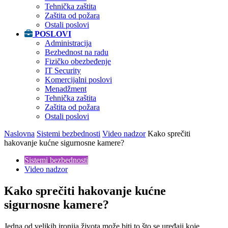
Tehnička zaštita
Zaštita od požara
Ostali poslovi
POSLOVI
Administracija
Bezbednost na radu
Fizičko obezbeđenje
IT Security
Komercijalni poslovi
Menadžment
Tehnička zaštita
Zaštita od požara
Ostali poslovi
Naslovna
Sistemi bezbednosti
Video nadzor
Kako sprečiti
hakovanje kućne sigurnosne kamere?
Sistemi bezbednosti
Video nadzor
Kako sprečiti hakovanje kućne
sigurnosne kamere?
Jedna od velikih ironija života može biti to što se uređaji koje