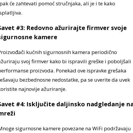
ipak će zahtevati pomoć stručnjaka, ali je i te kako
splatljiva.
Savet #3: Redovno ažurirajte firmver svoje
sigurnosne kamere
Proizvođači kućnih sigurnosnih kamera periodično
ažuriraju svoj firmver kako bi ispravili greške i poboljšali
performanse proizvoda. Ponekad ove ispravke grešaka
rešavaju bezbednosne nedostatke, pa se uverite da uvek
koristite najnovije ažuriranje.
Savet #4: Isključite daljinsko nadgledanje n
mreži
Mnoge sigurnosne kamere povezane na WiFi podržavaju