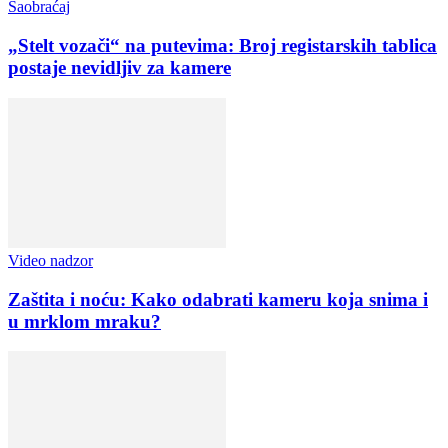
Saobraćaj
„Stelt vozači“ na putevima: Broj registarskih tablica
postaje nevidljiv za kamere
Video nadzor
Zaštita i noću: Kako odabrati kameru koja snima i
u mrklom mraku?