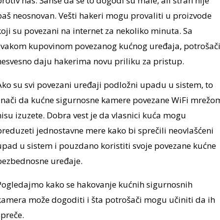
protiv nas. Šanse da se to dogodi su male, ali strah nije
baš neosnovan. Vešti hakeri mogu provaliti u proizvode
koji su povezani na internet za nekoliko minuta. Sa
svakom kupovinom povezanog kućnog uređaja, potrošač
nesvesno daju hakerima novu priliku za pristup.
Ako su svi povezani uređaji podložni upadu u sistem, to
znači da kućne sigurnosne kamere povezane WiFi mrežo
nisu izuzete. Dobra vest je da vlasnici kuća mogu
preduzeti jednostavne mere kako bi sprečili neovlašćeni
upad u sistem i pouzdano koristiti svoje povezane kućne
bezbednosne uređaje.
Pogledajmo kako se hakovanje kućnih sigurnosnih
kamera može dogoditi i šta potrošači mogu učiniti da ih
spreče.