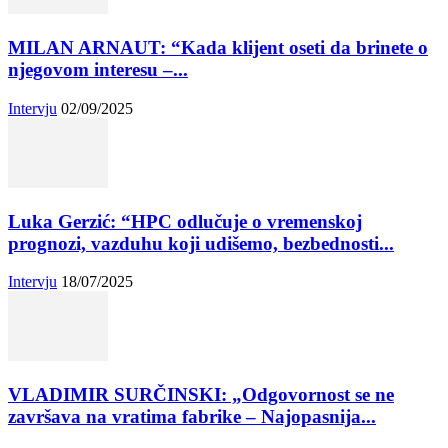
MILAN ARNAUT: “Kada klijent oseti da brinete o
njegovom interesu –...
Intervju
02/09/2025
Luka Gerzić: “HPC odlučuje o vremenskoj
prognozi, vazduhu koji udišemo, bezbednosti...
Intervju
18/07/2025
VLADIMIR SURČINSKI: „Odgovornost se ne
završava na vratima fabrike – Najopasnija...