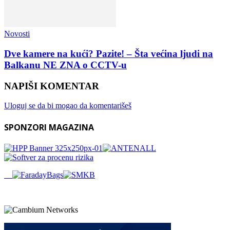
Novosti
Dve kamere na kući? Pazite! – Šta većina ljudi na
Balkanu NE ZNA o CCTV-u
NAPIŠI KOMENTAR
Uloguj se da bi mogao da komentarišeš
SPONZORI MAGAZINA