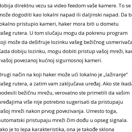
dobija direktnu vezu sa video feedom vaše kamere. To se
može dogoditi kao lokalni napad ili daljinski napad. Da b
lokalno pristupio kameri, haker mora biti u dometu
vašeg rutera. U tom slučaju mogu da pokrenu program
koji može da dešifruje lozinku vašeg bežičnog usmerivača
Kada dobiju lozinku, mogu dobiti pristup vašoj mreži, ka
i vašoj povezanoj kućnoj sigurnosnoj kameri.
Drugi način na koji haker može ući lokalno je „lažiranje“
vašeg rutera, a zatim vam zaključava uređaj. Ako ste ikad
podesili bežičnu mrežu, verovatno ste primetili da vašim
uređajima više nije potrebno sugerisati da pristupaju
vašoj mreži nakon prvog povezivanja. Umesto toga,
automatski pristupaju mreži čim dođu u opseg signala.
Iako je to lepa karakteristika, ona je takođe sklona