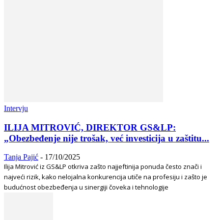
Intervju
ILIJA MITROVIĆ, DIREKTOR GS&LP:
„Obezbeđenje nije trošak, već investicija u zaštitu...
Tanja Pajić
-
17/10/2025
Ilija Mitrović iz GS&LP otkriva zašto najjeftinija ponuda često znači i
najveći rizik, kako nelojalna konkurencija utiče na profesiju i zašto je
budućnost obezbeđenja u sinergiji čoveka i tehnologije