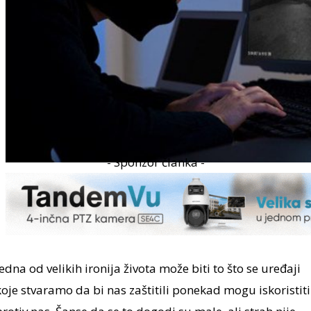
- Sponzor članka -
Jedna od velikih ironija života može biti to što se uređaji
koje stvaramo da bi nas zaštitili ponekad mogu iskoristiti