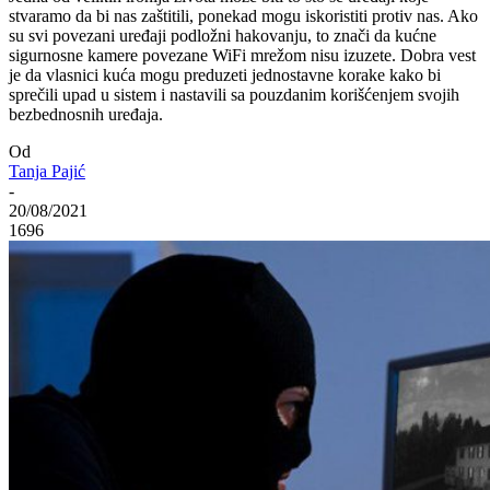
stvaramo da bi nas zaštitili, ponekad mogu iskoristiti protiv nas. Ako
su svi povezani uređaji podložni hakovanju, to znači da kućne
sigurnosne kamere povezane WiFi mrežom nisu izuzete. Dobra vest
je da vlasnici kuća mogu preduzeti jednostavne korake kako bi
sprečili upad u sistem i nastavili sa pouzdanim korišćenjem svojih
bezbednosnih uređaja.
Od
Tanja Pajić
-
20/08/2021
1696