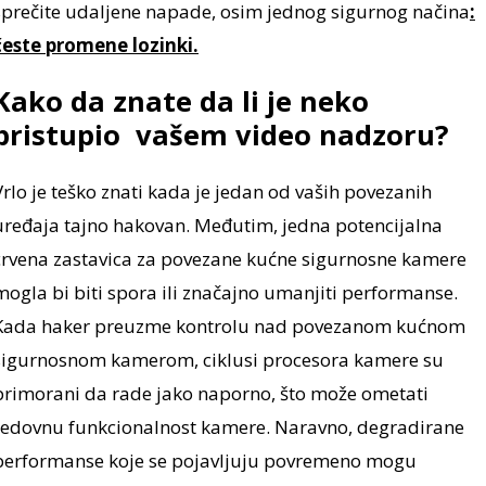
sprečite udaljene napade, osim jednog sigurnog načina
:
česte promene lozinki.
Kako da znate da li je neko
pristupio vašem video nadzoru?
Vrlo je teško znati kada je jedan od vaših povezanih
uređaja tajno hakovan. Međutim, jedna potencijalna
crvena zastavica za povezane kućne sigurnosne kamere
mogla bi biti spora ili značajno umanjiti performanse.
Kada haker preuzme kontrolu nad povezanom kućnom
sigurnosnom kamerom, ciklusi procesora kamere su
primorani da rade jako naporno, što može ometati
redovnu funkcionalnost kamere. Naravno, degradirane
performanse koje se pojavljuju povremeno mogu