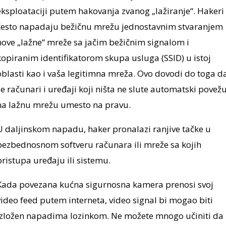
eksploataciji putem hakovanja zvanog „lažiranje“. Hakeri
često napadaju bežičnu mrežu jednostavnim stvaranjem
nove „lažne“ mreže sa jačim bežičnim signalom i
kopiranim identifikatorom skupa usluga (SSID) u istoj
oblasti kao i vaša legitimna mreža. Ovo dovodi do toga d
se računari i uređaji koji ništa ne slute automatski povež
na lažnu mrežu umesto na pravu.
U daljinskom napadu, haker pronalazi ranjive tačke u
bezbednosnom softveru računara ili mreže sa kojih
pristupa uređaju ili sistemu.
Kada povezana kućna sigurnosna kamera prenosi svoj
video feed putem interneta, video signal bi mogao biti
izložen napadima lozinkom. Ne možete mnogo učiniti da