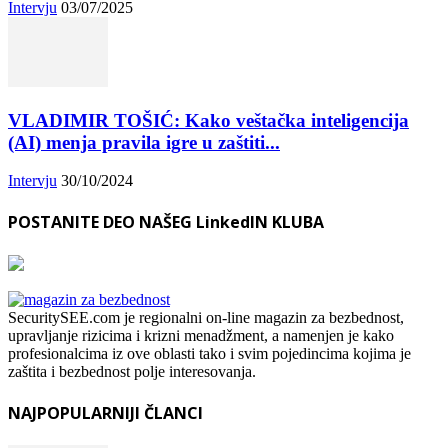
Intervju
03/07/2025
VLADIMIR TOŠIĆ: Kako veštačka inteligencija
(AI) menja pravila igre u zaštiti...
Intervju
30/10/2024
POSTANITE DEO NAŠEG LinkedIN KLUBA
SecuritySEE.com je regionalni on-line magazin za bezbednost,
upravljanje rizicima i krizni menadžment, a namenjen je kako
profesionalcima iz ove oblasti tako i svim pojedincima kojima je
zaštita i bezbednost polje interesovanja.
NAJPOPULARNIJI ČLANCI