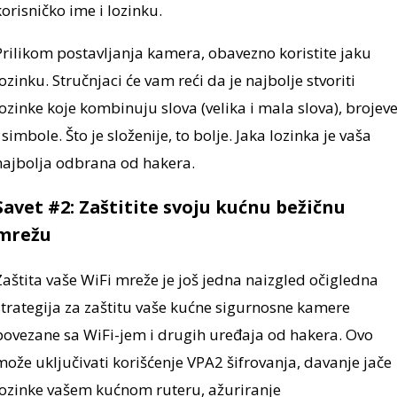
korisničko ime i lozinku.
Prilikom postavljanja kamera, obavezno koristite jaku
lozinku. Stručnjaci će vam reći da je najbolje stvoriti
lozinke koje kombinuju slova (velika i mala slova), brojev
i simbole. Što je složenije, to bolje. Jaka lozinka je vaša
najbolja odbrana od hakera.
Savet #2: Zaštitite svoju kućnu bežičnu
mrežu
Zaštita vaše WiFi mreže je još jedna naizgled očigledna
strategija za zaštitu vaše kućne sigurnosne kamere
povezane sa WiFi-jem i drugih uređaja od hakera. Ovo
može uključivati korišćenje VPA2 šifrovanja, davanje jače
lozinke vašem kućnom ruteru, ažuriranje