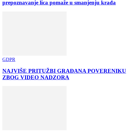
prepoznavanje lica pomaže u smanjenju krađa
GDPR
NAJVIŠE PRITUŽBI GRAĐANA POVERENIKU
ZBOG VIDEO NADZORA