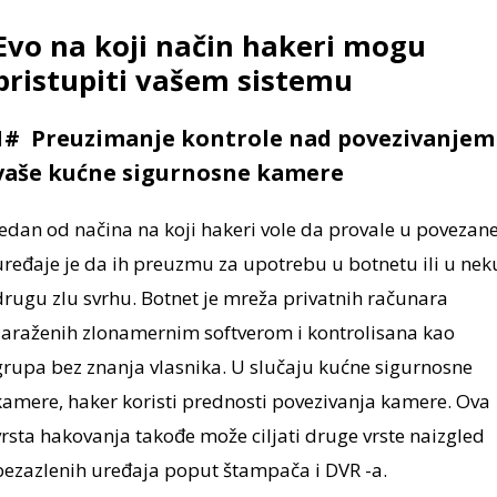
Evo na koji način hakeri mogu
pristupiti vašem sistemu
1# Preuzimanje kontrole nad povezivanjem
vaše kućne sigurnosne kamere
Jedan od načina na koji hakeri vole da provale u povezan
uređaje je da ih preuzmu za upotrebu u botnetu ili u nek
drugu zlu svrhu. Botnet je mreža privatnih računara
zaraženih zlonamernim softverom i kontrolisana kao
grupa bez znanja vlasnika. U slučaju kućne sigurnosne
kamere, haker koristi prednosti povezivanja kamere. Ova
vrsta hakovanja takođe može ciljati druge vrste naizgled
bezazlenih uređaja poput štampača i DVR -a.