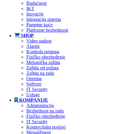
Budućnost
IKT
Inovacije
Integracija sistema
Pametne kuće
Platforme bezbednosti
SHOP
Video nadzor
Alarmi
Kontrola pristupa
Fizičko obezbeđenje
Mehanička zaštita
Zaštita od požara
Zaštita na radu
Oprema
Softveri
IT Security
Usluge
KOMPANIJE
Administracija
Bezbednost na radu
Fizičko obezbeđenje
IT Security
Komercijalni poslovi
Menadžment