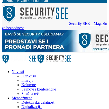
Lozinka će Vam stići na email
Security SEE – Magazin
za bezbednost
Novosti
U fokusu
Intervju
Kolumne
Sajmovi i konferencije
Stručna reč
Menadžment
Detektivska delatnost
Digitalizacija