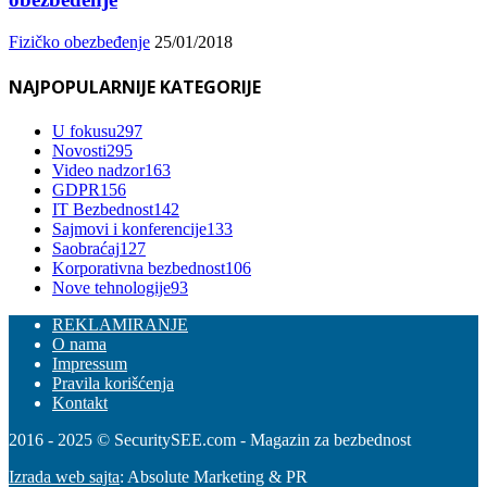
Fizičko obezbeđenje
25/01/2018
NAJPOPULARNIJE KATEGORIJE
U fokusu
297
Novosti
295
Video nadzor
163
GDPR
156
IT Bezbednost
142
Sajmovi i konferencije
133
Saobraćaj
127
Korporativna bezbednost
106
Nove tehnologije
93
REKLAMIRANJE
O nama
Impressum
Pravila korišćenja
Kontakt
2016 - 2025 © SecuritySEE.com - Magazin za bezbednost
Izrada web sajta
: Absolute Marketing & PR