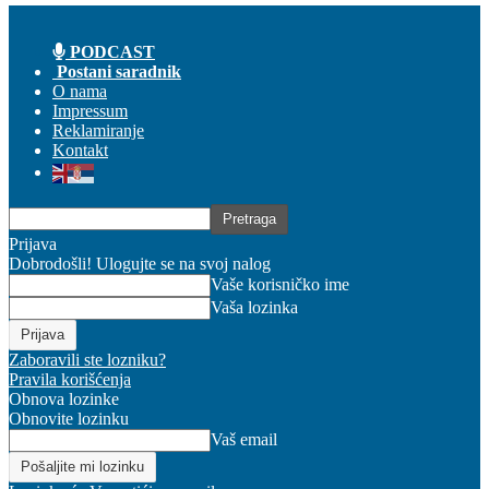
PODCAST
Postani saradnik
O nama
Impressum
Reklamiranje
Kontakt
Prijava
Dobrodošli! Ulogujte se na svoj nalog
Vaše korisničko ime
Vaša lozinka
Zaboravili ste lozniku?
Pravila korišćenja
Obnova lozinke
Obnovite lozinku
Vaš email