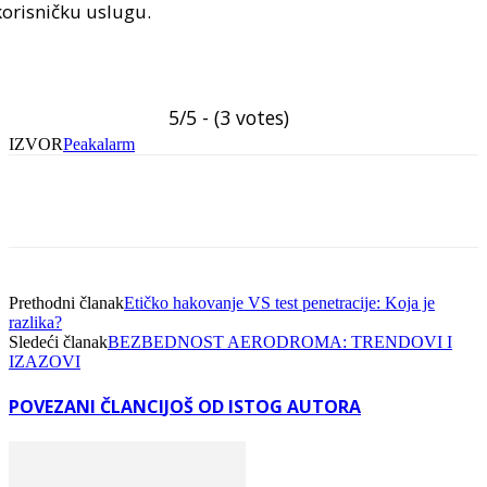
korisničku uslugu.
5/5 - (3 votes)
IZVOR
Peakalarm
Facebook
Linkedin
Viber
WhatsA
Prethodni članak
Etičko hakovanje VS test penetracije: Koja je
razlika?
Sledeći članak
BEZBEDNOST AERODROMA: TRENDOVI I
IZAZOVI
POVEZANI ČLANCI
JOŠ OD ISTOG AUTORA