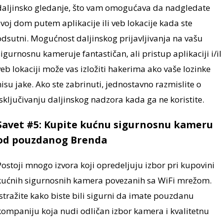
daljinsko gledanje, što vam omogućava da nadgledate
svoj dom putem aplikacije ili veb lokacije kada ste
odsutni. Mogućnost daljinskog prijavljivanja na vašu
sigurnosnu kameruje fantastičan, ali pristup aplikaciji i/il
veb lokaciji može vas izložiti hakerima ako vaše lozinke
nisu jake. Ako ste zabrinuti, jednostavno razmislite o
isključivanju daljinskog nadzora kada ga ne koristite.
Savet #5: Kupite kućnu sigurnosnu kameru
od pouzdanog Brenda
Postoji mnogo izvora koji opredeljuju izbor pri kupovini
kućnih sigurnosnih kamera povezanih sa WiFi mrežom.
Istražite kako biste bili sigurni da imate pouzdanu
kompaniju koja nudi odličan izbor kamera i kvalitetnu