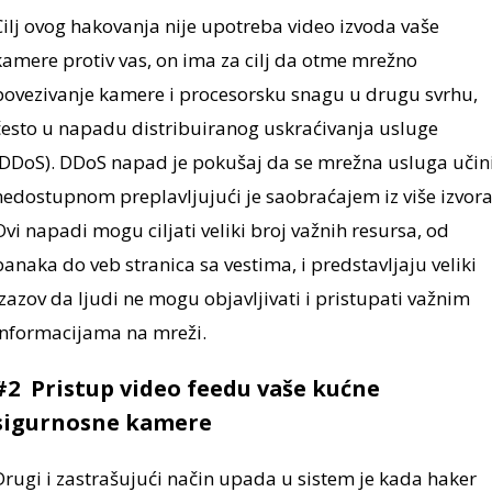
Cilj ovog hakovanja nije upotreba video izvoda vaše
kamere protiv vas, on ima za cilj da otme mrežno
povezivanje kamere i procesorsku snagu u drugu svrhu,
često u napadu distribuiranog uskraćivanja usluge
(DDoS). DDoS napad je pokušaj da se mrežna usluga učin
nedostupnom preplavljujući je saobraćajem iz više izvora
Ovi napadi mogu ciljati veliki broj važnih resursa, od
banaka do veb stranica sa vestima, i predstavljaju veliki
izazov da ljudi ne mogu objavljivati i pristupati važnim
informacijama na mreži.
#2 Pristup video feedu vaše kućne
sigurnosne kamere
Drugi i zastrašujući način upada u sistem je kada haker