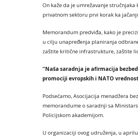
On kaže da je umrežavanje stručnjaka k
privatnom sektoru prvi korak ka jačanj
Memorandum predviđa, kako je precizi
u cilju unapređenja planiranja odbrane
zaštite kritične infrastrukture, zaštite 
“Naša saradnja je afirmacija bezbedn
promociji evropskih i NATO vrednost
Podsećamo, Asocijacija menadžera bezb
memorandume o saradnji sa Ministarst
Policijskom akademijom.
U organizaciji ovog udruženja, u april