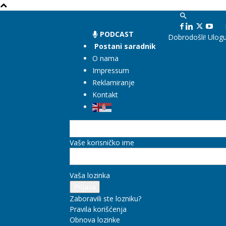
PODCAST
Dobrodošli! Ulogu
Postani saradnik
O nama
Impressum
Reklamiranje
Kontakt
Vaše korisničko ime
Vaša lozinka
Zaboravili ste lozniku?
Pravila korišćenja
Obnova lozinke