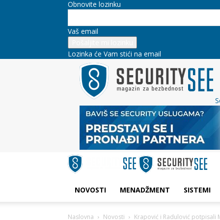
Obnovite lozinku
Vaš email
Lozinka će Vam stići na email
S
NOVOSTI
MENADŽMENT
SISTEMI
Naslovna
Novosti
Krapović i Radulović potpisal