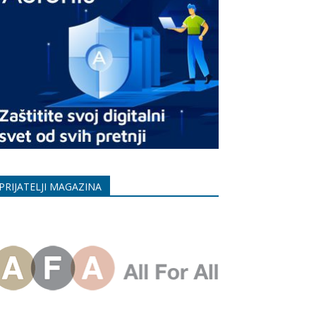
Print
PRIJATELJI MAGAZINA