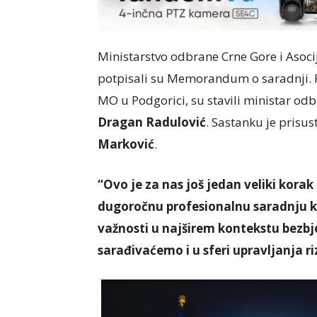
Ministarstvo odbrane Crne Gore i Asoc
potpisali su Memorandum o saradnji. 
MO u Podgorici, su stavili ministar od
Dragan Radulović
. Sastanku je prisus
Marković
.
“Ovo je za nas još jedan veliki kora
dugoročnu profesionalnu saradnju koj
važnosti u najširem kontekstu bezbj
sarađivaćemo i u sferi upravljanja r