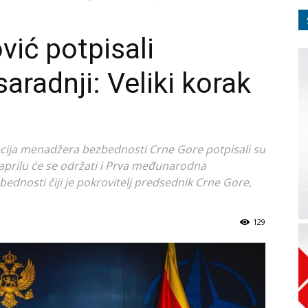
vić potpisali
adnji: Veliki korak
acija menadžera bezbednosti Crne Gore potpisali su
rilu će se održati i Prva međunarodna
dnosti čiji je pokrovitelj predsednik Crne Gore,
129