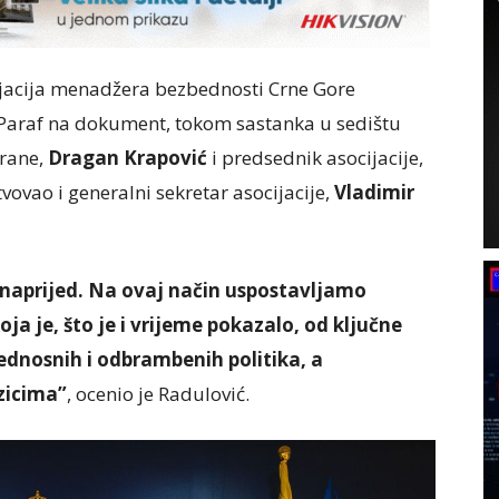
ijacija menadžera bezbednosti Crne Gore
Paraf na dokument, tokom sastanka u sedištu
brane,
Dragan Krapović
i predsednik asocijacije,
tvovao i generalni sekretar asocijacije,
Vladimir
k naprijed. Na ovaj način uspostavljamo
a je, što je i vrijeme pokazalo, od ključne
ednosnih i odbrambenih politika, a
izicima”
, ocenio je Radulović.