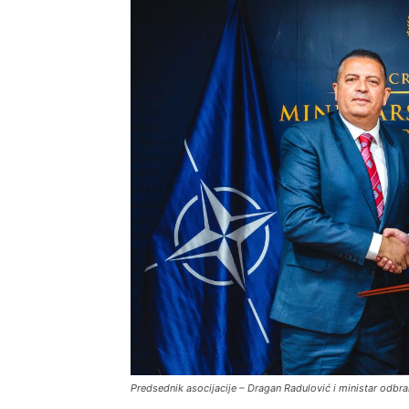
Predsednik asocijacije – Dragan Radulović i ministar odbr