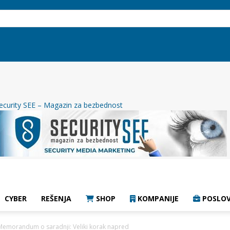
ecurity SEE – Magazin za bezbednost
CYBER
REŠENJA
SHOP
KOMPANIJE
POSLOV
i Memorandum o saradnji: Veliki korak napred