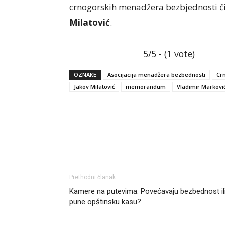
crnogorskih menadžera bezbjednosti čij
Milatović
.
5/5 - (1 vote)
OZNAKE
Asocijacija menadžera bezbednosti
Cr
Jakov Milatović
memorandum
Vladimir Markovi
Facebook
Linkedin
Prethodni članak
Kamere na putevima: Povećavaju bezbednost il
pune opštinsku kasu?