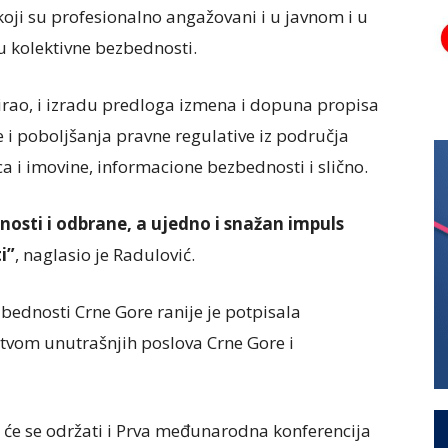
oji su profesionalno angažovani i u javnom i u
u kolektivne bezbednosti.
rao, i izradu predloga izmena i dopuna propisa
 i poboljšanja pravne regulative iz područja
lica i imovine, informacione bezbednosti i slično.
osti i odbrane, a ujedno i snažan impuls
i”
, naglasio je Radulović.
ednosti Crne Gore ranije je potpisala
vom unutrašnjih poslova Crne Gore i
u će se održati i Prva međunarodna konferencija