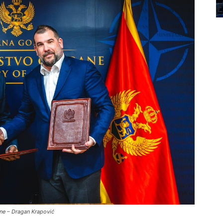
ane – Dragan Krapović