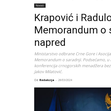
Novosti
Krapović i Radulo
Memorandum o sar
napred
Ministarstvo odbrane Crne Gore i Asocij
Memorandum o saradnji. Podsećamo, u ap
konferencija crnogorskih menadžera bezbe
Jakov Milatović.
Od
Redakcija
-
28/03/2024