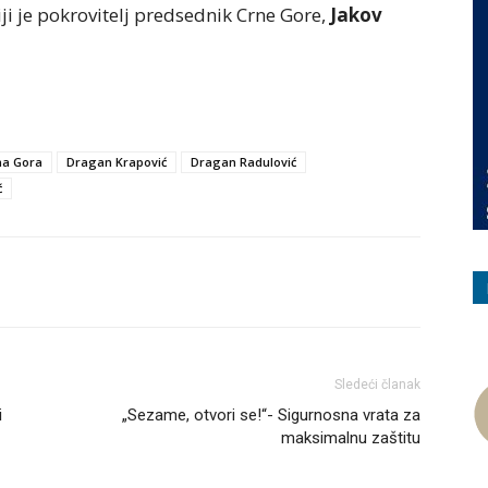
i je pokrovitelj predsednik Crne Gore,
Jakov
na Gora
Dragan Krapović
Dragan Radulović
ć
Viber
WhatsApp
X
Email
Sledeći članak
i
„Sezame, otvori se!“- Sigurnosna vrata za
maksimalnu zaštitu