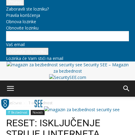
Zaboravili ste lozniku?
Pravila korišćenja
Obnova lozinke
Obnovite lozinku
Vaš email
Lozinka će Vam stići na email
Security SEE – Magazin
za bezbednost
Naslovna
IT Bezbednost
IT Bezbednost
Novosti
RESET: ISKLJUČENJE
STRUJE I INTERNETA