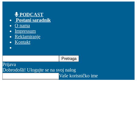
PODCAST
Postani saradnik
O nama
Impressum
Reklamiranje
Kontakt
Prijava
Dobrodošli! Ulogujte se na svoj nalog
Vaše korisničko ime
Vaša lozinka
Zaboravili ste lozniku?
Pravila korišćenja
Obnova lozinke
Obnovite lozinku
Vaš email
Lozinka će Vam stići na email
Security SEE – Magazin za