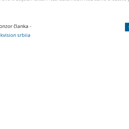
onzor članka -
mo da on bude što bolje opremljen, udoban za
i, naravno, atraktivnog izgleda.
ezbednosnim performansama vozila — iako su one
u samo sredstvo prevoza od tačke A do tačke B,
ici našeg života
.