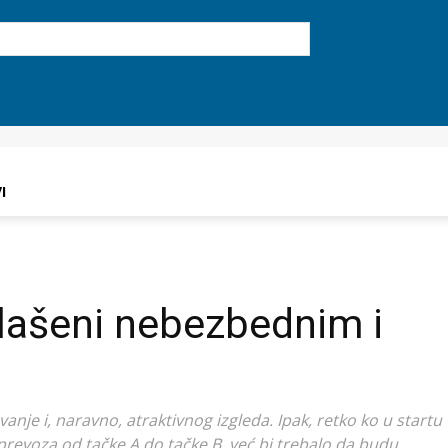
I
glašeni nebezbednim i
je i, naravno, atraktivnog izgleda. Ipak, retko ko u startu
revoza od tačke A do tačke B, već bi trebalo da budu