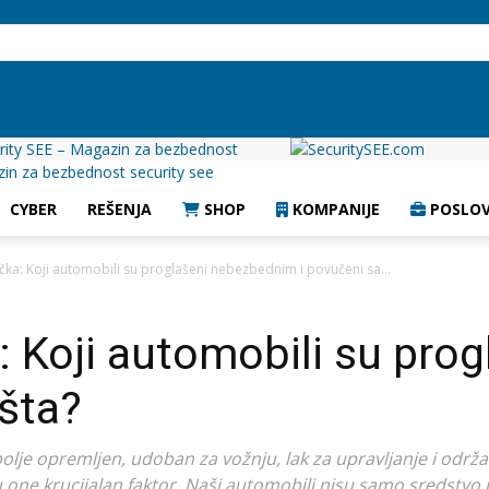
rity SEE – Magazin za bezbednost
CYBER
REŠENJA
SHOP
KOMPANIJE
POSLOV
čka: Koji automobili su proglašeni nebezbednim i povučeni sa...
: Koji automobili su pro
išta?
 opremljen, udoban za vožnju, lak za upravljanje i održavan
ne krucijalan faktor. Naši automobili nisu samo sredstvo p