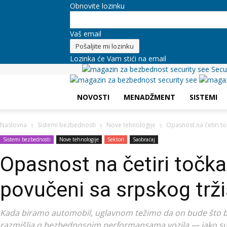
Obnovite lozinku
Vaš email
Lozinka će Vam stići na email
Secu
NOVOSTI
MENADŽMENT
SISTEMI
Naslovna
Sistemi bezbednosti
Nove tehnologije
Opasnost na četiri to
Sistemi bezbednosti
Nove tehnologije
Sektori
Saobraćaj
Opasnost na četiri točka
povučeni sa srpskog trž
Kada biramo automobil, uglavnom težimo da on bude što bolje
razmišlja o bezbednosnim performansama vozila — iako su o