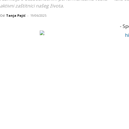
aktivni zaštitnici našeg života.
Od
Tanja Pajić
-
19/06/2025
- Sp
Generated/ llustration
Kada biramo automobil, uglavnom teži
vožnju, lak za upravljanje i održavanje 
Ipak, retko ko u startu razmišlja o b
krucijalan faktor. Naši automobili nis
već bi trebalo da budu
aktivni zaštitn