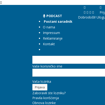
Pri
PODCAST
Dobrodošli! Ulogu
Postani saradnik
O nama
Impressum
Reklamiranje
Kontakt
Vaše korisničko ime
Vaša lozinka
Zaboravili ste lozniku?
Pravila korišćenja
Obnova lozinke