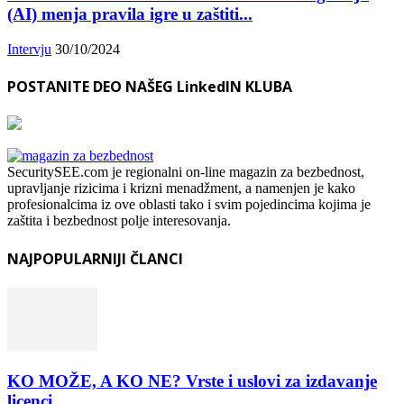
(AI) menja pravila igre u zaštiti...
Intervju
30/10/2024
POSTANITE DEO NAŠEG LinkedIN KLUBA
SecuritySEE.com je regionalni on-line magazin za bezbednost,
upravljanje rizicima i krizni menadžment, a namenjen je kako
profesionalcima iz ove oblasti tako i svim pojedincima kojima je
zaštita i bezbednost polje interesovanja.
NAJPOPULARNIJI ČLANCI
KO MOŽE, A KO NE? Vrste i uslovi za izdavanje
licenci...