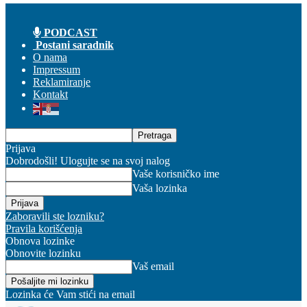
PODCAST
Postani saradnik
O nama
Impressum
Reklamiranje
Kontakt
Prijava
Dobrodošli! Ulogujte se na svoj nalog
Vaše korisničko ime
Vaša lozinka
Zaboravili ste lozniku?
Pravila korišćenja
Obnova lozinke
Obnovite lozinku
Vaš email
Lozinka će Vam stići na email