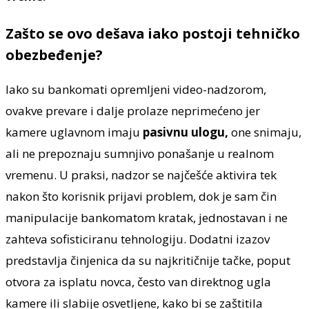
Zašto se ovo dešava iako postoji tehničko
obezbeđenje?
Iako su bankomati opremljeni video-nadzorom,
ovakve prevare i dalje prolaze neprimećeno jer
kamere uglavnom imaju
pasivnu ulogu,
one snimaju,
ali ne prepoznaju sumnjivo ponašanje u realnom
vremenu. U praksi, nadzor se najčešće aktivira tek
nakon što korisnik prijavi problem, dok je sam čin
manipulacije bankomatom kratak, jednostavan i ne
zahteva sofisticiranu tehnologiju. Dodatni izazov
predstavlja činjenica da su najkritičnije tačke, poput
otvora za isplatu novca, često van direktnog ugla
kamere ili slabije osvetljene, kako bi se zaštitila