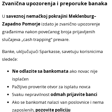
Zvanična upozorenja i preporuke banaka
U
saveznoj nemačkoj pokrajini Meklenburg–
Zapadno Pomorje
izdato je zvanično upozorenje
građanima nakon povećanog broja prijavljenih
slučajeva „cash trapping“ prevare.
Banke, uključujući Sparkasse, savetuju korisnicima
sledeće:
Ne odlazite sa bankomata
ako novac nije
isplaćen
Pažljivo proverite otvor za isplatu novca
Svaku nepravilnost
odmah prijavite banci
Ako se bankomat nalazi van poslovnice i nema
zaposlenih,
pozovite policiju