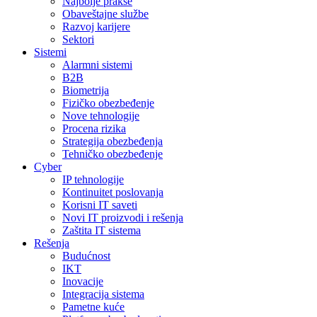
Najbolje prakse
Obaveštajne službe
Razvoj karijere
Sektori
Sistemi
Alarmni sistemi
B2B
Biometrija
Fizičko obezbeđenje
Nove tehnologije
Procena rizika
Strategija obezbeđenja
Tehničko obezbeđenje
Cyber
IP tehnologije
Kontinuitet poslovanja
Korisni IT saveti
Novi IT proizvodi i rešenja
Zaštita IT sistema
Rešenja
Budućnost
IKT
Inovacije
Integracija sistema
Pametne kuće