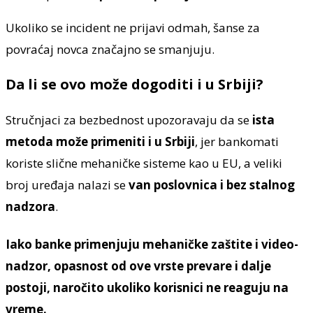
Ukoliko se incident ne prijavi odmah, šanse za
povraćaj novca značajno se smanjuju.
Da li se ovo može dogoditi i u Srbiji?
Stručnjaci za bezbednost upozoravaju da se
ista
metoda može primeniti i u Srbiji
, jer bankomati
koriste slične mehaničke sisteme kao u EU, a veliki
broj uređaja nalazi se
van poslovnica i bez stalnog
nadzora
.
Iako banke primenjuju
mehaničke zaštite i video-
nadzor
, opasnost od ove vrste prevare i dalje
postoji, naročito ukoliko korisnici ne reaguju na
vreme.