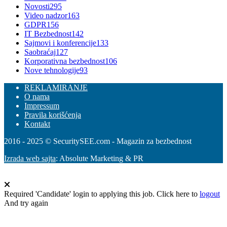
Novosti
295
Video nadzor
163
GDPR
156
IT Bezbednost
142
Sajmovi i konferencije
133
Saobraćaj
127
Korporativna bezbednost
106
Nove tehnologije
93
REKLAMIRANJE
O nama
Impressum
Pravila korišćenja
Kontakt
2016 - 2025 © SecuritySEE.com - Magazin za bezbednost
Izrada web sajta
: Absolute Marketing & PR
Required 'Candidate' login to applying this job.
Click here to
logout
And try again