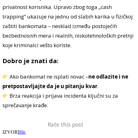
privatnost korisnika. Upravo zbog toga „cash
trapping“ ukazuje na jednu od slabih karika u fizičkoj
zaštiti bankomata – nesklad između postojećih
bezbednosnih mera i realnih, niskotehnoloških pretnji
koje kriminalci vešto koriste.
Dobro je znati da:
Ako bankomat ne isplati novac –
ne odlazite i ne
pretpostavljajte da je u pitanju kvar
.
Brza reakcija i prijava incidenta ključni su za
sprečavanje krađe.
Rate this post
IZVOR
Blic