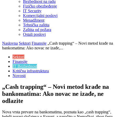
Bezbednost na radu
Fizičko obezbeđenje
IT Security
Komercijalni poslovi
Menadžment
Tehnička zaštita
Zaštita od požara
Ostali poslovi
Naslovna
Sektori
Finansije
„Cash trapping“ – Novi metod krađe na
bankomatima: Ako novac ne izađe,...
Sektori
Finansije
IT Bezbednost
Kritična infrastruktura
Novosti
„Cash trapping“ – Novi metod krađe na
bankomatima: Ako novac ne izađe, ne
odlazite
Nova vrsta prevare na bankomatima, poznata kao „cash trapping“,
beleži porast slučajeva u Evropi, a naročito u Nemačkoj, zbog čega