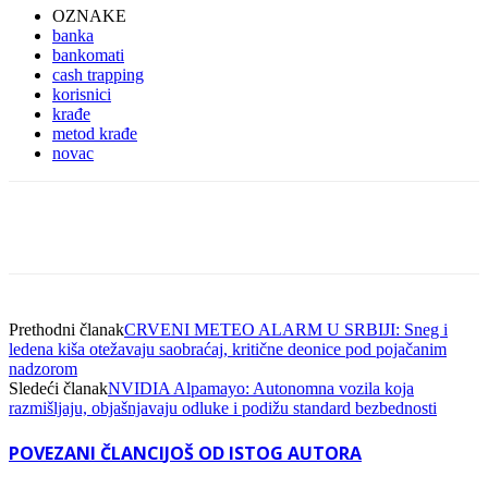
OZNAKE
banka
bankomati
cash trapping
korisnici
krađe
metod krađe
novac
Facebook
Linkedin
Viber
WhatsA
Prethodni članak
CRVENI METEO ALARM U SRBIJI: Sneg i
ledena kiša otežavaju saobraćaj, kritične deonice pod pojačanim
nadzorom
Sledeći članak
NVIDIA Alpamayo: Autonomna vozila koja
razmišljaju, objašnjavaju odluke i podižu standard bezbednosti
POVEZANI ČLANCI
JOŠ OD ISTOG AUTORA