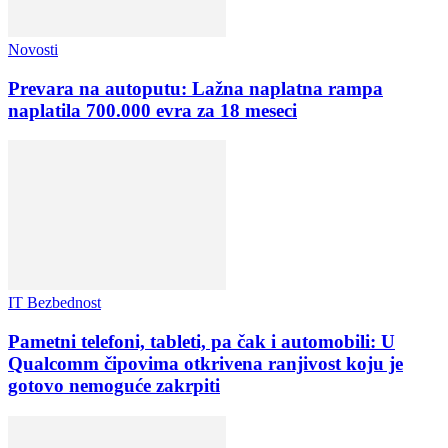
Novosti
Prevara na autoputu: Lažna naplatna rampa
naplatila 700.000 evra za 18 meseci
IT Bezbednost
Pametni telefoni, tableti, pa čak i automobili: U
Qualcomm čipovima otkrivena ranjivost koju je
gotovo nemoguće zakrpiti