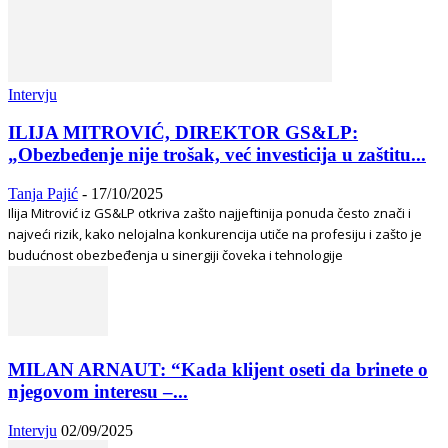
Intervju
ILIJA MITROVIĆ, DIREKTOR GS&LP:
„Obezbeđenje nije trošak, već investicija u zaštitu...
Tanja Pajić
-
17/10/2025
Ilija Mitrović iz GS&LP otkriva zašto najjeftinija ponuda često znači i
najveći rizik, kako nelojalna konkurencija utiče na profesiju i zašto je
budućnost obezbeđenja u sinergiji čoveka i tehnologije
MILAN ARNAUT: “Kada klijent oseti da brinete o
njegovom interesu –...
Intervju
02/09/2025