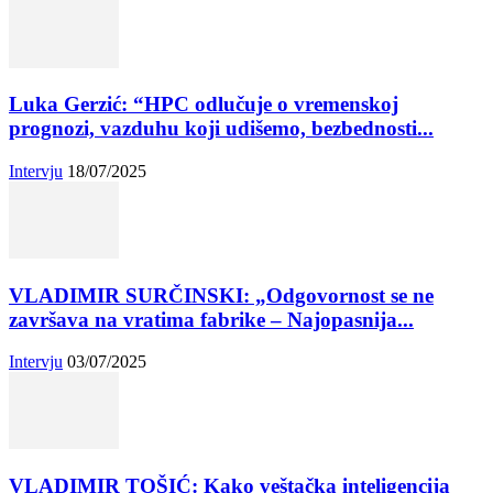
Luka Gerzić: “HPC odlučuje o vremenskoj
prognozi, vazduhu koji udišemo, bezbednosti...
Intervju
18/07/2025
VLADIMIR SURČINSKI: „Odgovornost se ne
završava na vratima fabrike – Najopasnija...
Intervju
03/07/2025
VLADIMIR TOŠIĆ: Kako veštačka inteligencija