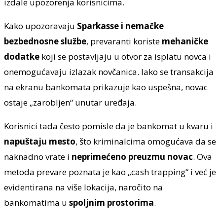
izdale upozorenja korisnicima.
Kako upozoravaju
Sparkasse i nemačke
bezbednosne službe
, prevaranti koriste
mehaničke
dodatke
koji se postavljaju u otvor za isplatu novca i
onemogućavaju izlazak novčanica. Iako se transakcija
na ekranu bankomata prikazuje kao uspešna, novac
ostaje „zarobljen“ unutar uređaja.
Korisnici tada često pomisle da je bankomat u kvaru i
napuštaju mesto
, što kriminalcima omogućava da se
naknadno vrate i
neprimećeno preuzmu novac
. Ova
metoda prevare poznata je kao „cash trapping“ i već je
evidentirana na više lokacija, naročito na
bankomatima u
spoljnim prostorima
.