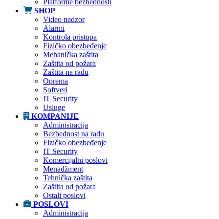
Platforme bezbednosti
SHOP
Video nadzor
Alarmi
Kontrola pristupa
Fizičko obezbeđenje
Mehanička zaštita
Zaštita od požara
Zaštita na radu
Oprema
Softveri
IT Security
Usluge
KOMPANIJE
Administracija
Bezbednost na radu
Fizičko obezbeđenje
IT Security
Komercijalni poslovi
Menadžment
Tehnička zaštita
Zaštita od požara
Ostali poslovi
POSLOVI
Administracija