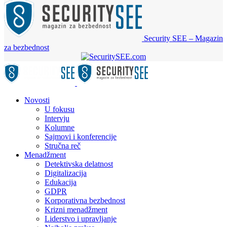
Security SEE – Magazin
za bezbednost
Novosti
U fokusu
Intervju
Kolumne
Sajmovi i konferencije
Stručna reč
Menadžment
Detektivska delatnost
Digitalizacija
Edukacija
GDPR
Korporativna bezbednost
Krizni menadžment
Liderstvo i upravljanje