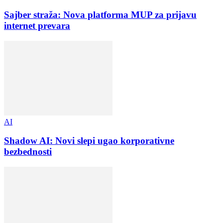
Sajber straža: Nova platforma MUP za prijavu
internet prevara
AI
Shadow AI: Novi slepi ugao korporativne
bezbednosti