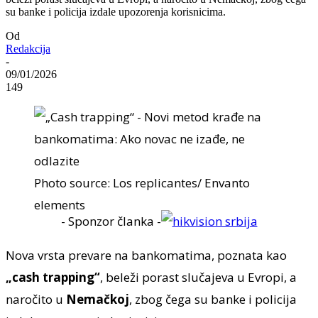
su banke i policija izdale upozorenja korisnicima.
Od
Redakcija
-
09/01/2026
149
Photo source: Los replicantes/ Envanto
elements
- Sponzor članka -
Nova vrsta prevare na bankomatima, poznata kao
„cash trapping“
, beleži porast slučajeva u Evropi, a
naročito u
Nemačkoj
, zbog čega su banke i policija