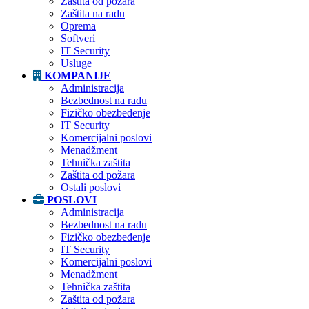
Zaštita od požara
Zaštita na radu
Oprema
Softveri
IT Security
Usluge
KOMPANIJE
Administracija
Bezbednost na radu
Fizičko obezbeđenje
IT Security
Komercijalni poslovi
Menadžment
Tehnička zaštita
Zaštita od požara
Ostali poslovi
POSLOVI
Administracija
Bezbednost na radu
Fizičko obezbeđenje
IT Security
Komercijalni poslovi
Menadžment
Tehnička zaštita
Zaštita od požara