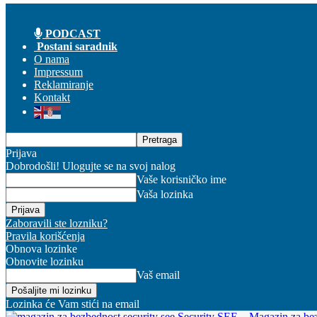
PODCAST
Postani saradnik
O nama
Impressum
Reklamiranje
Kontakt
Prijava
Dobrodošli! Ulogujte se na svoj nalog
Vaše korisničko ime
Vaša lozinka
Zaboravili ste lozniku?
Pravila korišćenja
Obnova lozinke
Obnovite lozinku
Vaš email
Lozinka će Vam stići na email
Security SEE – Magazin za be