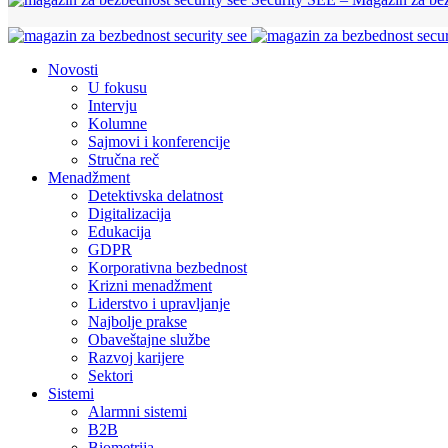
Novosti
U fokusu
Intervju
Kolumne
Sajmovi i konferencije
Stručna reč
Menadžment
Detektivska delatnost
Digitalizacija
Edukacija
GDPR
Korporativna bezbednost
Krizni menadžment
Liderstvo i upravljanje
Najbolje prakse
Obaveštajne službe
Razvoj karijere
Sektori
Sistemi
Alarmni sistemi
B2B
Biometrija