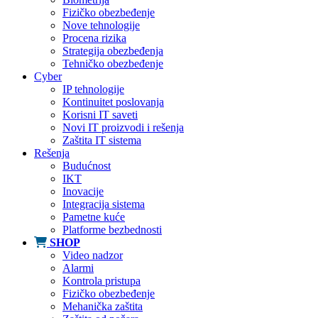
Fizičko obezbeđenje
Nove tehnologije
Procena rizika
Strategija obezbeđenja
Tehničko obezbeđenje
Cyber
IP tehnologije
Kontinuitet poslovanja
Korisni IT saveti
Novi IT proizvodi i rešenja
Zaštita IT sistema
Rešenja
Budućnost
IKT
Inovacije
Integracija sistema
Pametne kuće
Platforme bezbednosti
SHOP
Video nadzor
Alarmi
Kontrola pristupa
Fizičko obezbeđenje
Mehanička zaštita