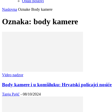
Ostali poslovi
Naslovna
Oznake
Body kamere
Oznaka: body kamere
Video nadzor
Body kamere i u komšiluku: Hrvatski policajci nosić
Tanja Pajić
-
08/10/2024