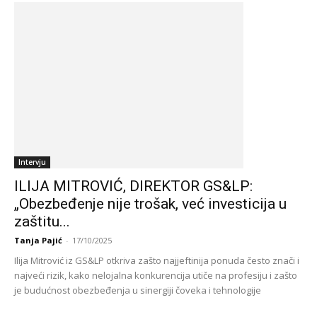
Intervju
ILIJA MITROVIĆ, DIREKTOR GS&LP:
„Obezbeđenje nije trošak, već investicija u
zaštitu...
Tanja Pajić
-
17/10/2025
Ilija Mitrović iz GS&LP otkriva zašto najjeftinija ponuda često znači i
najveći rizik, kako nelojalna konkurencija utiče na profesiju i zašto
je budućnost obezbeđenja u sinergiji čoveka i tehnologije