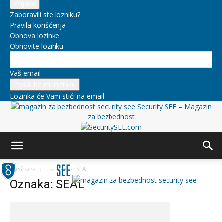
Zaboravili ste lozniku?
Pravila korišćenja
Obnova lozinke
Obnovite lozinku
Vaš email
Lozinka će Vam stići na email
Security SEE – Magazin
za bezbednost
Naslovna
Oznake
SEAL
Oznaka: SEAL