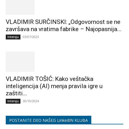
VLADIMIR SURČINSKI: „Odgovornost se ne
završava na vratima fabrike – Najopasnija...
03/07/2025
Intervju
VLADIMIR TOŠIĆ: Kako veštačka
inteligencija (AI) menja pravila igre u
zaštiti...
30/10/2024
Intervju
POSTANITE DEO NAŠEG LinkedIN KLUBA