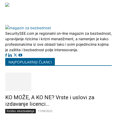
SecuritySEE.com je regionalni on-line magazin za bezbednost,
upravljanje rizicima i krizni menadžment, a namenjen je kako
profesionalcima iz ove oblasti tako i svim pojedincima kojima
je zaštita i bezbednost polje interesovanja.
NAJPOPULARNIJI ČLANCI
KO MOŽE, A KO NE? Vrste i uslovi za
izdavanje licenci...
11/08/2022
Fizičko obezbeđenje