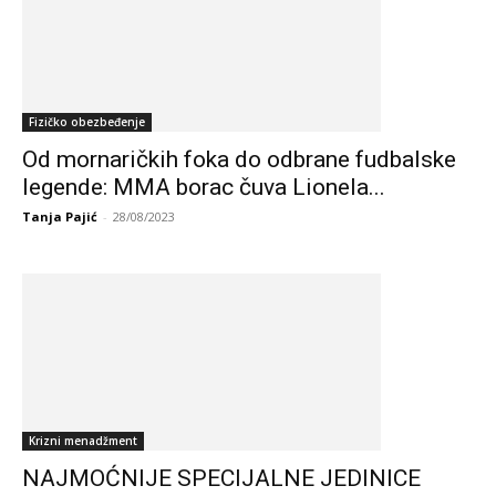
Fizičko obezbeđenje
Od mornaričkih foka do odbrane fudbalske
legende: MMA borac čuva Lionela...
Tanja Pajić
-
28/08/2023
Krizni menadžment
NAJMOĆNIJE SPECIJALNE JEDINICE