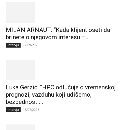
MILAN ARNAUT: “Kada klijent oseti da
brinete o njegovom interesu –...
02/09/2025
Intervju
Luka Gerzić: “HPC odlučuje o vremenskoj
prognozi, vazduhu koji udišemo,
bezbednosti...
18/07/2025
Intervju