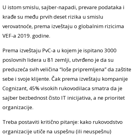
U istom smislu, sajber-napadi, prevare podataka i
krađe su među prvih deset rizika u smislu
verovatnoće, prema izveštaju o globalnim rizicima
VEF-a 2019. godine.
Prema izveštaju PvC-a u kojem je ispitano 3000
poslovnih lidera u 81 zemlji, utvrđeno je da su
preduzeća svih veličina “loše pripremljena” da zaštite
sebe i svoje klijente. Čak prema izveštaju kompanije
Cognizant, 45% visokih rukovodilaca smatra da je
sajber bezbednost čisto IT inicijativa, a ne prioritet
organizacije.
Treba postaviti kritično pitanje: kako rukovodstvo
organizacije utiče na uspešnu (ili neuspešnu)