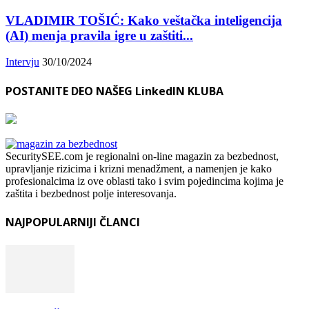
VLADIMIR TOŠIĆ: Kako veštačka inteligencija
(AI) menja pravila igre u zaštiti...
Intervju
30/10/2024
POSTANITE DEO NAŠEG LinkedIN KLUBA
SecuritySEE.com je regionalni on-line magazin za bezbednost,
upravljanje rizicima i krizni menadžment, a namenjen je kako
profesionalcima iz ove oblasti tako i svim pojedincima kojima je
zaštita i bezbednost polje interesovanja.
NAJPOPULARNIJI ČLANCI