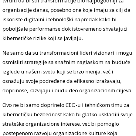
tvrditi da bi stil transformacije bio najpogodniji za
organizacije danas, posebno one koje imaju za cilj da
iskoriste digitalni i tehnološki napredak kako bi
poboljšale performanse dok istovremeno shvatajući
kibernetičke rizike koji se javljaju.
Ne samo da su transformacioni lideri vizionari i mogu
osmisliti strategije sa snažnim naglaskom na buduće
izglede u našem svetu koji se brzo menja, već i
osnažuju svoje podređene da efikasno izražavaju,
doprinose, razvijaju i budu deo organizacionih ciljeva.
Ovo ne bi samo doprinelo CEO-u i tehničkom timu za
kibernetičku bezbednost kako bi glatko uskladili svoje
strateške organizacione interese, već bi pomoglo
postepenom razvoju organizacione kulture koja