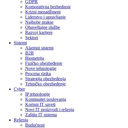
GDPR
Korporativna bezbednost
Krizni menadžment
Liderstvo i upravljanje
Najbolje prakse
Obaveštajne službe
Razvoj karijere
Sektori
Sistemi
Alarmni sistemi
B2B
Biometrija
Fizičko obezbeđenje
Nove tehnologije
Procena rizika
Strategija obezbeđenja
Tehničko obezbeđenje
Cyber
IP tehnologije
Kontinuitet poslovanja
Korisni IT saveti
Novi IT proizvodi i rešenja
Zaštita IT sistema
Rešenja
Budućnost