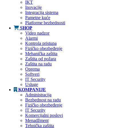
IKT
Inovacije
Integracija sistema
Pametne kuće
Platforme bezbednosti
SHOP
Video nadzor
Alarmi
Kontrola pristupa
Fizičko obezbeđenje
Mehanička zaštita
Zaštita od požara
Zaštita na radu
Oprema
Softveri
IT Security
Usluge
KOMPANIJE
Administracija
Bezbednost na radu
Fizičko obezbeđenje
IT Security
Komercijalni poslovi
Menadžment
Tehnička zaštita