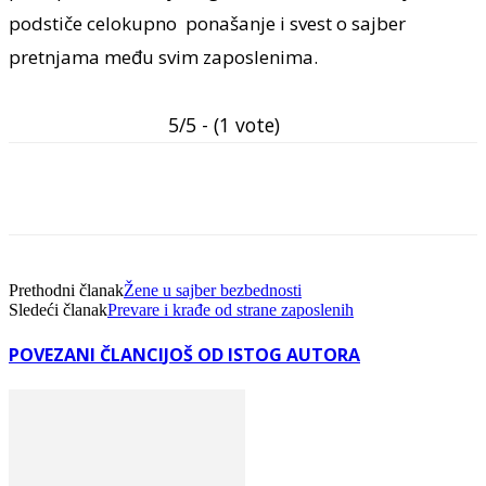
podstiče celokupno ponašanje i svest o sajber
pretnjama među svim zaposlenima.
5/5 - (1 vote)
Facebook
Linkedin
Viber
WhatsA
Prethodni članak
Žene u sajber bezbednosti
Sledeći članak
Prevare i krađe od strane zaposlenih
POVEZANI ČLANCI
JOŠ OD ISTOG AUTORA