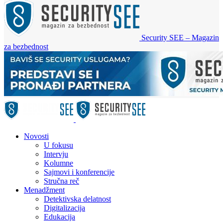
Security SEE – Magazin
za bezbednost
Novosti
U fokusu
Intervju
Kolumne
Sajmovi i konferencije
Stručna reč
Menadžment
Detektivska delatnost
Digitalizacija
Edukacija