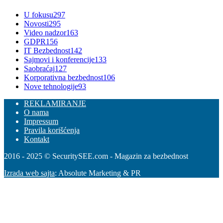
U fokusu
297
Novosti
295
Video nadzor
163
GDPR
156
IT Bezbednost
142
Sajmovi i konferencije
133
Saobraćaj
127
Korporativna bezbednost
106
Nove tehnologije
93
REKLAMIRANJE
O nama
Impressum
Pravila korišćenja
Kontakt
2016 - 2025 © SecuritySEE.com - Magazin za bezbednost
Izrada web sajta
: Absolute Marketing & PR