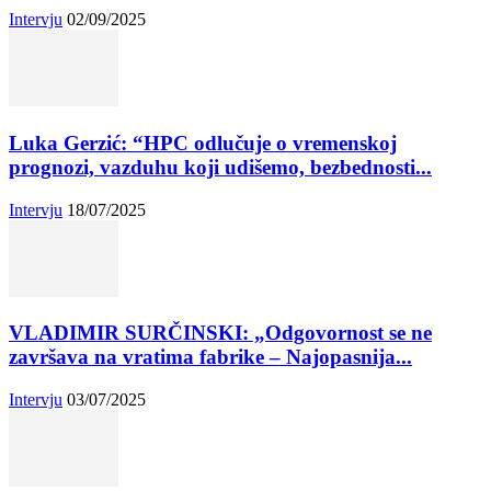
Intervju
02/09/2025
Luka Gerzić: “HPC odlučuje o vremenskoj
prognozi, vazduhu koji udišemo, bezbednosti...
Intervju
18/07/2025
VLADIMIR SURČINSKI: „Odgovornost se ne
završava na vratima fabrike – Najopasnija...
Intervju
03/07/2025