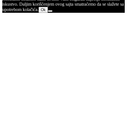
iskustvo. Daljim korišćenjem ovog sajta smatraćemo da se slažete sa
upotrebom kolačića.
Ok