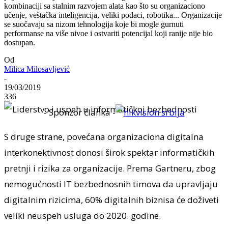
kombinaciji sa stalnim razvojem alata kao što su organizaciono
učenje, veštačka inteligencija, veliki podaci, robotika... Organizacije
se suočavaju sa nizom tehnologija koje bi mogle gurnuti
performanse na više nivoe i ostvariti potencijal koji ranije nije bio
dostupan.
Od
Milica Milosavljević
-
19/03/2019
336
- Sponzor članka -
S druge strane, povećana organizaciona digitalna
interkonektivnost donosi širok spektar informatičkih
pretnji i rizika za organizacije. Prema Gartneru, zbog
nemogućnosti IT bezbednosnih timova da upravljaju
digitalnim rizicima, 60% digitalnih biznisa će doživeti
veliki neuspeh usluga do 2020. godine.