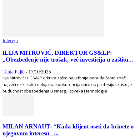
Intervju
ILIJA MITROVIĆ, DIREKTOR GS&LP:
„Obezbeđenje nije trošak, već investicija u zaštitu...
Tanja Pajić
-
17/10/2025
Ilija Mitrović iz GS&LP otkriva zašto najjeftinija ponuda često znači i
najveći rizik, kako nelojalna konkurencija utiče na profesiju i zašto je
budućnost obezbeđenja u sinergiji čoveka i tehnologije
MILAN ARNAUT: “Kada klijent oseti da brinete o
njegovom interesu –...