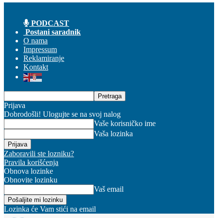
PODCAST
Postani saradnik
O nama
Impressum
Reklamiranje
Kontakt
Prijava
Dobrodošli! Ulogujte se na svoj nalog
Vaše korisničko ime
Vaša lozinka
Zaboravili ste lozniku?
Pravila korišćenja
Obnova lozinke
Obnovite lozinku
Vaš email
Lozinka će Vam stići na email