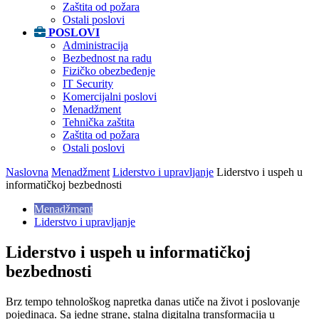
Zaštita od požara
Ostali poslovi
POSLOVI
Administracija
Bezbednost na radu
Fizičko obezbeđenje
IT Security
Komercijalni poslovi
Menadžment
Tehnička zaštita
Zaštita od požara
Ostali poslovi
Naslovna
Menadžment
Liderstvo i upravljanje
Liderstvo i uspeh u
informatičkoj bezbednosti
Menadžment
Liderstvo i upravljanje
Liderstvo i uspeh u informatičkoj
bezbednosti
Brz tempo tehnološkog napretka danas utiče na život i poslovanje
pojedinaca. Sa jedne strane, stalna digitalna transformacija u