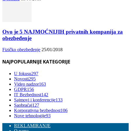
Ovo je 5 NAJMOĆNIJIH privatnih kompanija za
obezbeđenje
Fizičko obezbeđenje
25/01/2018
NAJPOPULARNIJE KATEGORIJE
U fokusu
297
Novosti
295
Video nadzor
163
GDPR
156
IT Bezbednost
142
Sajmovi i konferencije
133
Saobraćaj
127
Korporativna bezbednost
106
Nove tehnologije
93
REKLAMIRANJE
O nama