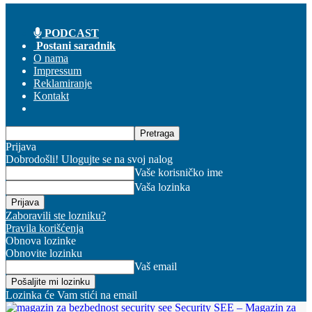
PODCAST
Postani saradnik
O nama
Impressum
Reklamiranje
Kontakt
Prijava
Dobrodošli! Ulogujte se na svoj nalog
Vaše korisničko ime
Vaša lozinka
Zaboravili ste lozniku?
Pravila korišćenja
Obnova lozinke
Obnovite lozinku
Vaš email
Lozinka će Vam stići na email
Security SEE – Magazin za