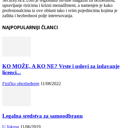
SecuritySEE.com je regionalni on-line magazin za bezbednost,
upravljanje rizicima i krizni menadžment, a namenjen je kako
profesionalcima iz ove oblasti tako i svim pojedincima kojima je
zaštita i bezbednost polje interesovanja.
NAJPOPULARNIJI ČLANCI
KO MOŽE, A KO NE? Vrste i uslovi za izdavanje
licenci...
Fizičko obezbeđenje
11/08/2022
Legalna sredstva za samoodbranu
U fokusu
11/06/2019