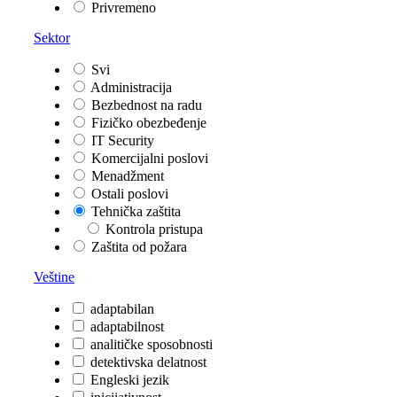
Privremeno
Sektor
Svi
Administracija
Bezbednost na radu
Fizičko obezbeđenje
IT Security
Komercijalni poslovi
Menadžment
Ostali poslovi
Tehnička zaštita
Kontrola pristupa
Zaštita od požara
Veštine
adaptabilan
adaptabilnost
analitičke sposobnosti
detektivska delatnost
Engleski jezik