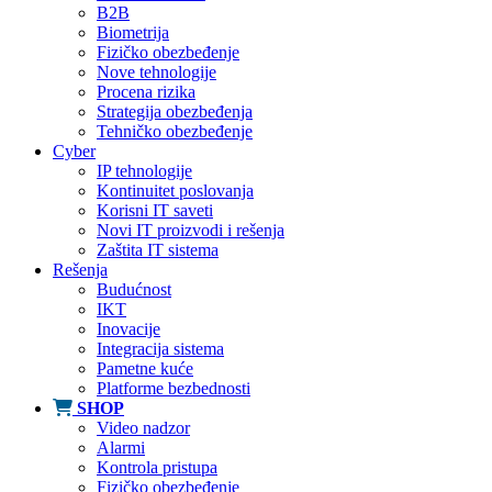
B2B
Biometrija
Fizičko obezbeđenje
Nove tehnologije
Procena rizika
Strategija obezbeđenja
Tehničko obezbeđenje
Cyber
IP tehnologije
Kontinuitet poslovanja
Korisni IT saveti
Novi IT proizvodi i rešenja
Zaštita IT sistema
Rešenja
Budućnost
IKT
Inovacije
Integracija sistema
Pametne kuće
Platforme bezbednosti
SHOP
Video nadzor
Alarmi
Kontrola pristupa
Fizičko obezbeđenje