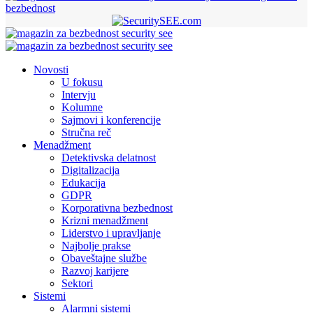
bezbednost
Novosti
U fokusu
Intervju
Kolumne
Sajmovi i konferencije
Stručna reč
Menadžment
Detektivska delatnost
Digitalizacija
Edukacija
GDPR
Korporativna bezbednost
Krizni menadžment
Liderstvo i upravljanje
Najbolje prakse
Obaveštajne službe
Razvoj karijere
Sektori
Sistemi
Alarmni sistemi