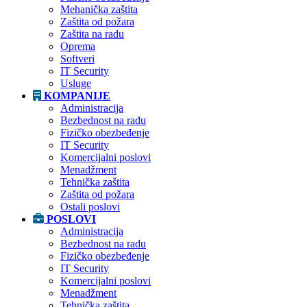
Mehanička zaštita
Zaštita od požara
Zaštita na radu
Oprema
Softveri
IT Security
Usluge
KOMPANIJE
Administracija
Bezbednost na radu
Fizičko obezbeđenje
IT Security
Komercijalni poslovi
Menadžment
Tehnička zaštita
Zaštita od požara
Ostali poslovi
POSLOVI
Administracija
Bezbednost na radu
Fizičko obezbeđenje
IT Security
Komercijalni poslovi
Menadžment
Tehnička zaštita