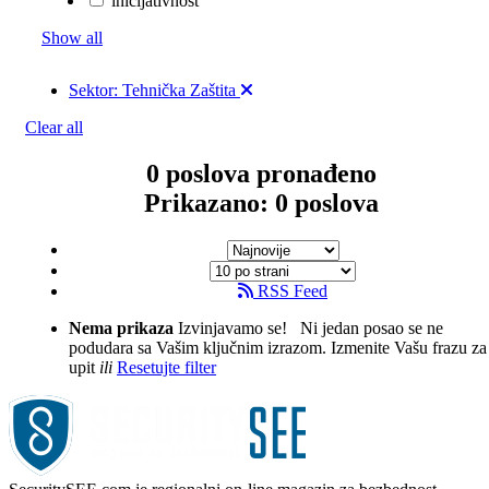
inicijativnost
Show all
Sektor: Tehnička Zaštita
Clear all
0
poslova pronađeno
Prikazano: 0 poslova
RSS Feed
Nema prikaza
Izvinjavamo se! Ni jedan posao se ne
podudara sa Vašim ključnim izrazom.
Izmenite Vašu frazu za
upit
ili
Resetujte filter