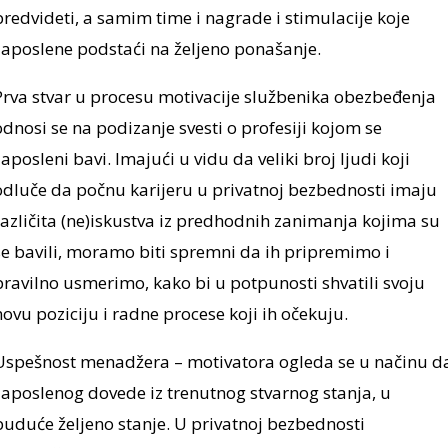
predvideti, a samim time i nagrade i stimulacije koje
zaposlene podstaći na željeno ponašanje.
Prva stvar u procesu motivacije službenika obezbeđenja
odnosi se na podizanje svesti o profesiji kojom se
zaposleni bavi. Imajući u vidu da veliki broj ljudi koji
odluče da počnu karijeru u privatnoj bezbednosti imaju
različita (ne)iskustva iz predhodnih zanimanja kojima su
se bavili, moramo biti spremni da ih pripremimo i
pravilno usmerimo, kako bi u potpunosti shvatili svoju
novu poziciju i radne procese koji ih očekuju.
Uspešnost menadžera – motivatora ogleda se u načinu d
zaposlenog dovede iz trenutnog stvarnog stanja, u
buduće željeno stanje. U privatnoj bezbednosti