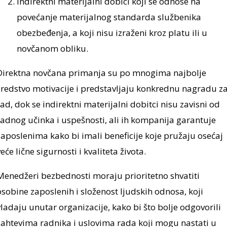
Indirektni materijalni dobici koji se odnose na
povećanje materijalnog standarda službenika
obezbeđenja, a koji nisu izraženi kroz platu ili u
novčanom obliku.
Direktna novčana primanja su po mnogima najbolje
sredstvo motivacije i predstavljaju konkrednu nagradu z
rad, dok se indirektni materijalni dobitci nisu zavisni od
radnog učinka i uspešnosti, ali ih kompanija garantuje
zaposlenima kako bi imali beneficije koje pružaju osećaj
veće lične sigurnosti i kvaliteta života.
Menedžeri bezbednosti moraju prioritetno shvatiti
osobine zaposlenih i složenost ljudskih odnosa, koji
vladaju unutar organizacije, kako bi što bolje odgovorili
zahtevima radnika i uslovima rada koji mogu nastati u