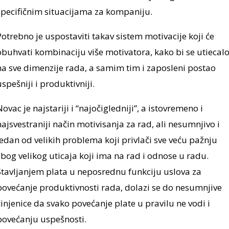
specifičnim situacijama za kompaniju.
Potrebno je uspostaviti takav sistem motivacije koji će
obuhvati kombinaciju više motivatora, kako bi se utiecal
na sve dimenzije rada, a samim tim i zaposleni postao
uspešniji i produktivniji.
Novac je najstariji i “najočigledniji”, a istovremeno i
najsvestraniji način motivisanja za rad, ali nesumnjivo i
jedan od velikih problema koji privlači sve veću pažnju
zbog velikog uticaja koji ima na rad i odnose u radu.
Stavljanjem plata u neposrednu funkciju uslova za
povećanje produktivnosti rada, dolazi se do nesumnjive
činjenice da svako povećanje plate u pravilu ne vodi i
povećanju uspešnosti.