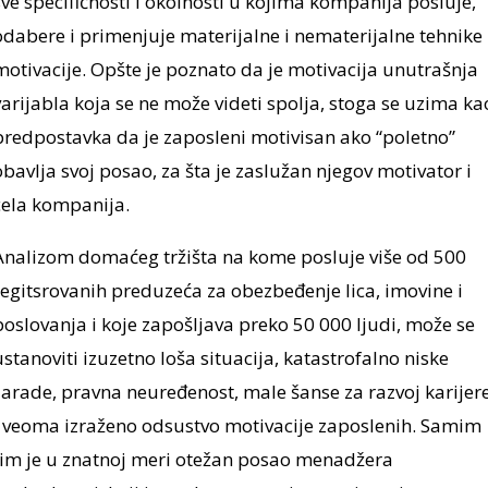
sve specifičnosti i okolnosti u kojima kompanija posluje,
odabere i primenjuje materijalne i nematerijalne tehnike
motivacije. Opšte je poznato da je motivacija unutrašnja
varijabla koja se ne može videti spolja, stoga se uzima ka
predpostavka da je zaposleni motivisan ako “poletno”
obavlja svoj posao, za šta je zaslužan njegov motivator i
cela kompanija.
Analizom domaćeg tržišta na kome posluje više od 500
regitsrovanih preduzeća za obezbeđenje lica, imovine i
poslovanja i koje zapošljava preko 50 000 ljudi, može se
ustanoviti izuzetno loša situacija, katastrofalno niske
zarade, pravna neuređenost, male šanse za razvoj karijer
i veoma izraženo odsustvo motivacije zaposlenih. Samim
tim je u znatnoj meri otežan posao menadžera