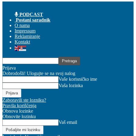
PODCAST
Postani saradnik
O nama
Impressum
Reklamiranje
Kontakt
Prijava
Dobrodošli! Ulogujte se na svoj nalog
Vaše korisničko ime
Vaša lozinka
Zaboravili ste lozniku?
Pravila korišćenja
Obnova lozinke
Obnovite lozinku
Vaš email