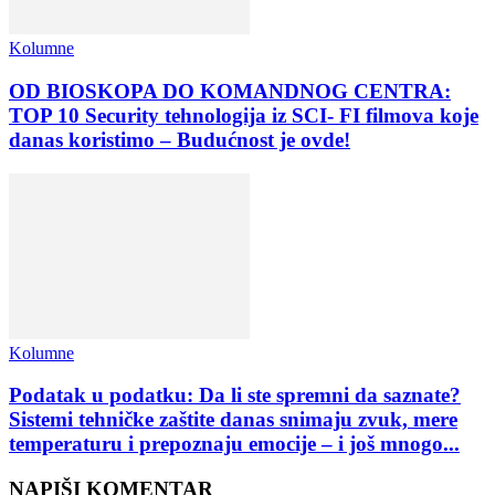
Kolumne
OD BIOSKOPA DO KOMANDNOG CENTRA:
TOP 10 Security tehnologija iz SCI- FI filmova koje
danas koristimo – Budućnost je ovde!
Kolumne
Podatak u podatku: Da li ste spremni da saznate?
Sistemi tehničke zaštite danas snimaju zvuk, mere
temperaturu i prepoznaju emocije – i još mnogo...
NAPIŠI KOMENTAR