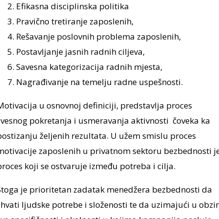
Efikasna disciplinska politika
Pravično tretiranje zaposlenih,
Rešavanje poslovnih problema zaposlenih,
Postavljanje jasnih radnih ciljeva,
Savesna kategorizacija radnih mjesta,
Nagrađivanje na temelju radne uspešnosti.
Motivacija u osnovnoj definiciji, predstavlja proces
svesnog pokretanja i usmeravanja aktivnosti čoveka ka
postizanju željenih rezultata. U užem smislu proces
motivacije zaposlenih u privatnom sektoru bezbednosti j
proces koji se ostvaruje između potreba i cilja.
Stoga je prioritetan zadatak menedžera bezbednosti da
shvati ljudske potrebe i složenosti te da uzimajući u obzir