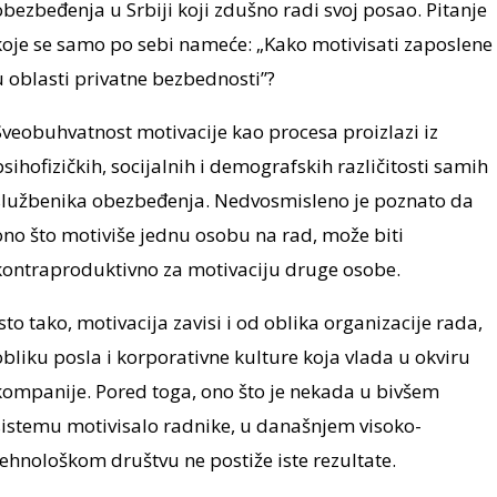
obezbeđenja u Srbiji koji zdušno radi svoj posao. Pitanje
koje se samo po sebi nameće: „Kako motivisati zaposlene
u oblasti privatne bezbednosti”?
Sveobuhvatnost motivacije kao procesa proizlazi iz
psihofizičkih, socijalnih i demografskih različitosti samih
službenika obezbeđenja. Nedvosmisleno je poznato da
ono što motiviše jednu osobu na rad, može biti
kontraproduktivno za motivaciju druge osobe.
Isto tako, motivacija zavisi i od oblika organizacije rada,
obliku posla i korporativne kulture koja vlada u okviru
kompanije. Pored toga, ono što je nekada u bivšem
sistemu motivisalo radnike, u današnjem visoko-
tehnološkom društvu ne postiže iste rezultate.