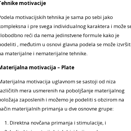
Tehnike motivacije
Podela motivacijskih tehnika je sama po sebi jako
kompleksna i pre svega individualnog karaktera i može s
slobodbno reći da nema jedinstvene formule kako je
podeliti , međutim u osnovi glavna podela se može izvršit
na materijalne i nematerijalne tehnike.
Materijalna motivacija – Plate
Materijalna motivacija uglavnom se sastoji od niza
različitih mera usmerenih na poboljšanje materijalnog
položaja zaposlenih i možemo je podeliti s obzirom na
način materijalnih primanja u dve osnovne grupe:
Direktna novčana primanja i stimulacije, i