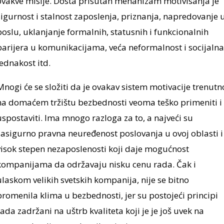
ovakve misije. Dosta prisutan mehanizam motivisanja je
sigurnost i stalnost zaposlenja, priznanja, napredovanje 
poslu, uklanjanje formalnih, statusnih i funkcionalnih
barijera u komunikacijama, veća neformalnost i socijalna
jednakost itd.
Mnogi će se složiti da je ovakav sistem motivacije trenutn
na domaćem tržištu bezbednosti veoma teško primeniti i
uspostaviti. Ima mnogo razloga za to, a najveći su
zasigurno pravna neuređenost poslovanja u ovoj oblasti i
visok stepen nezaposlenosti koji daje mogućnost
kompanijama da održavaju nisku cenu rada. Čak i
ulaskom velikih svetskih kompanija, nije se bitno
promenila klima u bezbednosti, jer su postojeći principi
rada zadržani na uštrb kvaliteta koji je je još uvek na