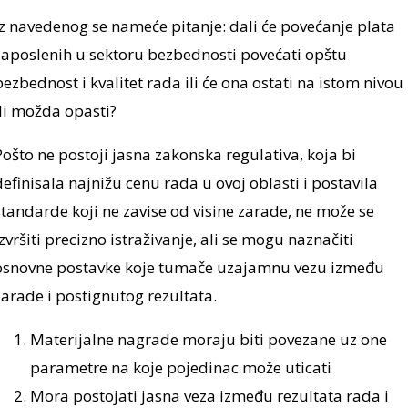
Iz navedenog se nameće pitanje: dali će povećanje plata
zaposlenih u sektoru bezbednosti povećati opštu
bezbednost i kvalitet rada­ ili će ona ostati na istom nivou
ili možda opasti?
Pošto ne postoji jasna zakonska regulativa, koja bi
definisala najnižu cenu rada u ovoj oblasti i postavila
standarde koji ne zavise od visine zarade, ne može se
izvršiti precizno istraživanje, ali se mogu naznačiti
osnovne postavke koje tumače uzajamnu vezu između
zarade i postignutog rezultata.
Materijalne nagrade moraju biti povezane uz one
parametre na koje pojedinac može uticati
Mora postojati jasna veza između rezultata rada i