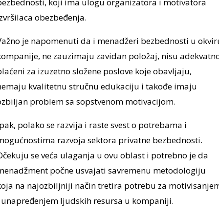
bezbednosti, koji ima ulogu organizatora i motivatora
izvršilaca obezbeđenja.
Važno je napomenuti da i menadžeri bezbednosti u okvir
kompanije, ne zauzimaju zavidan položaj, nisu adekvatn
plaćeni za izuzetno složene poslove koje obavljaju,
nemaju kvalitetnu stručnu edukaciju i takođe imaju
ozbiljan problem sa sopstvenom motivacijom.
Ipak, polako se razvija i raste svest o potrebama i
mogućnostima razvoja sektora privatne bezbednosti.
Očekuju se veća ulaganja u ovu oblast i potrebno je da
menadžment počne usvajati savremenu metodologiju
koja na najozbiljniji način tretira potrebu za motivisanje
i unapređenjem ljudskih resursa u kompaniji.