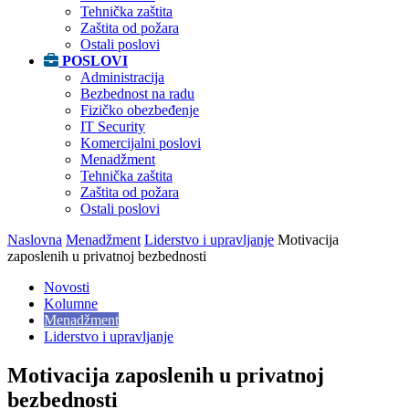
Tehnička zaštita
Zaštita od požara
Ostali poslovi
POSLOVI
Administracija
Bezbednost na radu
Fizičko obezbeđenje
IT Security
Komercijalni poslovi
Menadžment
Tehnička zaštita
Zaštita od požara
Ostali poslovi
Naslovna
Menadžment
Liderstvo i upravljanje
Motivacija
zaposlenih u privatnoj bezbednosti
Novosti
Kolumne
Menadžment
Liderstvo i upravljanje
Motivacija zaposlenih u privatnoj
bezbednosti