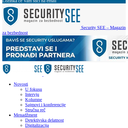
Lozinka će Vam stići na email
Security SEE – Magazin
za bezbednost
Novosti
U fokusu
Intervju
Kolumne
Sajmovi i konferencije
Stručna reč
Menadžment
Detektivska delatnost
Digitalizacija