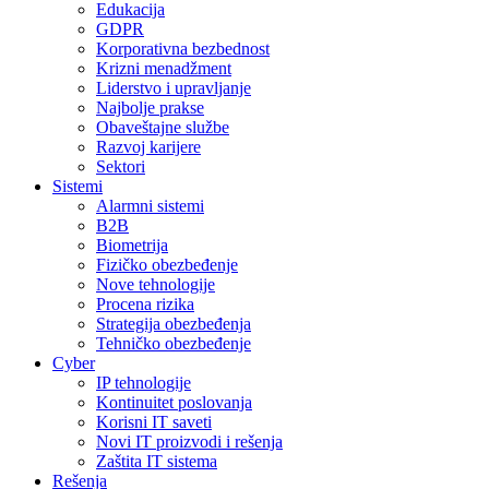
Edukacija
GDPR
Korporativna bezbednost
Krizni menadžment
Liderstvo i upravljanje
Najbolje prakse
Obaveštajne službe
Razvoj karijere
Sektori
Sistemi
Alarmni sistemi
B2B
Biometrija
Fizičko obezbeđenje
Nove tehnologije
Procena rizika
Strategija obezbeđenja
Tehničko obezbeđenje
Cyber
IP tehnologije
Kontinuitet poslovanja
Korisni IT saveti
Novi IT proizvodi i rešenja
Zaštita IT sistema
Rešenja