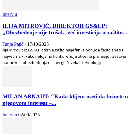
Intervju
ILIJA MITROVIĆ, DIREKTOR GS&LP:
„Obezbeđenje nije trošak, već investicija u zaštitu...
Tanja Pajić
-
17/10/2025
Ilija Mitrović iz GS&LP otkriva zašto najjeftinija ponuda često znači i
najveći rizik, kako nelojalna konkurencija utiče na profesiju i zašto je
budućnost obezbeđenja u sinergiji čoveka i tehnologije
MILAN ARNAUT: “Kada klijent oseti da brinete o
njegovom interesu –...
Intervju
02/09/2025