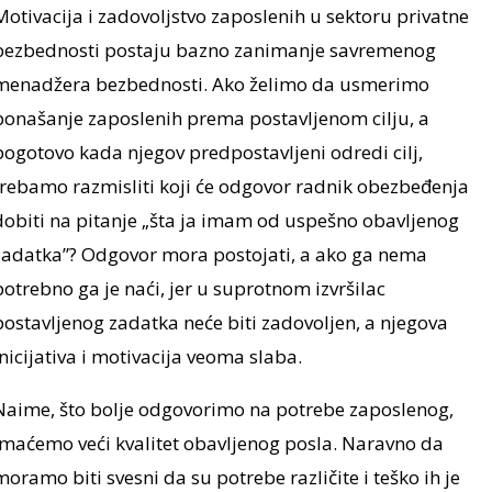
Motivacija i zadovoljstvo zaposlenih u sektoru privatne
bezbednosti postaju bazno zanimanje savremenog
menadžera bezbednosti. Ako želimo da usmerimo
ponašanje zaposlenih prema postavljenom cilju, a
pogotovo kada njegov predpostavljeni odredi cilj,
trebamo razmisliti koji će odgovor radnik obezbeđenja
dobiti na pitanje „šta ja imam od uspešno obavljenog
zadatka”? Odgovor mora postojati, a ako ga nema
potrebno ga je naći, jer u suprotnom izvršilac
postavljenog zadatka neće biti zadovoljen, a njegova
inicijativa i motivacija veoma slaba.
Naime, što bolje odgovorimo na potrebe zaposlenog,
imaćemo veći kvalitet obavljenog posla. Naravno da
moramo biti svesni da su potrebe različite i teško ih je