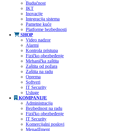
Budućnost
IKT
Inovacije
Integracija sistema
Pametne kuće
Platforme bezbednosti
SHOP
Video nadzor
Alarmi
Kontrola pristupa
Fizičko obezbeđenje
Mehanička zaštita
Zaštita od požara
Zaštita na radu
Oprema
Softveri
IT Security
Usluge
KOMPANIJE
Administracija
Bezbednost na radu
Fizičko obezbeđenje
IT Security
Komercijalni poslovi
Menadžment