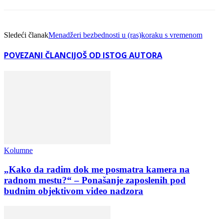
Sledeći članak
Menadžeri bezbednosti u (ras)koraku s vremenom
POVEZANI ČLANCI
JOŠ OD ISTOG AUTORA
Kolumne
„Kako da radim dok me posmatra kamera na
radnom mestu?“ – Ponašanje zaposlenih pod
budnim objektivom video nadzora