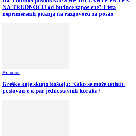
Da li budući poslodavac SME DA ZAHTEVA TEST
NA TRUDNOĆU od buduće zaposlene? Lista
neprimerenih pitanja na razgovoru za posao
Kolumne
Greške koje skupo koštaju: Kako se može uništiti
poslovanje u par jednostavnih koraka?