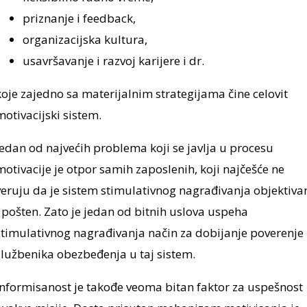
priznanje i feedback,
organizacijska kultura,
usavršavanje i razvoj karijere i dr.
koje zajedno sa materijalnim strategijama čine celovit
motivacijski sistem.
Jedan od najvećih problema koji se javlja u procesu
motivacije je otpor samih zaposlenih, koji najčešće ne
veruju da je sistem stimulativnog nagrađivanja objektiva
i pošten. Zato je jedan od bitnih uslova uspeha
stimulativnog nagrađivanja način za dobijanje poverenje
službenika obezbeđenja u taj sistem.
Informisanost je takođe veoma bitan faktor za uspešnost