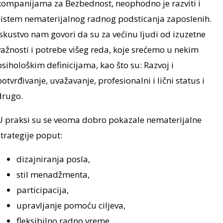
kompanijama za Bezbednost, neophodno je razviti i
sistem nematerijalnog radnog podsticanja zaposlenih.
Iskustvo nam govori da su za većinu ljudi od izuzetne
važnosti i potrebe višeg reda, koje srećemo u nekim
psihološkim definicijama, kao što su: Razvoj i
potvrđivanje, uvažavanje, profesionalni i lični status i
drugo.
U praksi su se veoma dobro pokazale nematerijalne
strategije poput:
dizajniranja posla,
stil menadžmenta,
participacija,
upravljanje pomoću ciljeva,
fleksibilno radno vreme,