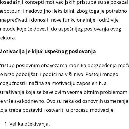
dosadašnji koncepti motivacijskih pristupa su se pokazal
nepotpuni i nedovoljno fleksibilni, zbog toga je potrebno
unapređivati i donositi nove funkcionalnije i održivije
metode koje će dovesti do uspešnijeg poslovanja ovog
sektora.
Motivacija je ključ uspešnog poslovanja
Pristup poslovnim obavezama radnika obezbeđenja mož
se brzo poboljšati i podići na viši nivo. Postoji mnogo
mogućnosti i načina za motivaciju zaposlenih, a
istraživanja koja se bave ovim veoma bitnim problemom
se vrše svakodnevno. Ovo su neka od osnovnih usmerenja
koja treba postaviti i ostvariti u procesu motivacije:
Velika očekivanja,