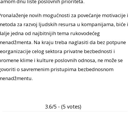
samom dnu liste poslovnih prioriteta.
Pronalaženje novih mogućnosti za povećanje motivacije i
metoda za razvoj ljudskih resursa u kompanijama, biće i
dalje jedna od najbitnijih tema rukovodećeg
menadžmenta. Na kraju treba naglasiti da bez potpune
reorganizacije celog sektora privatne bezbednosti i
promene klime i kulture poslovnih odnosa, ne može se
govoriti o savremenim pristupima bezbednosnom
menadžmentu.
3.6/5 - (5 votes)
Facebook
Linkedin
Viber
WhatsA