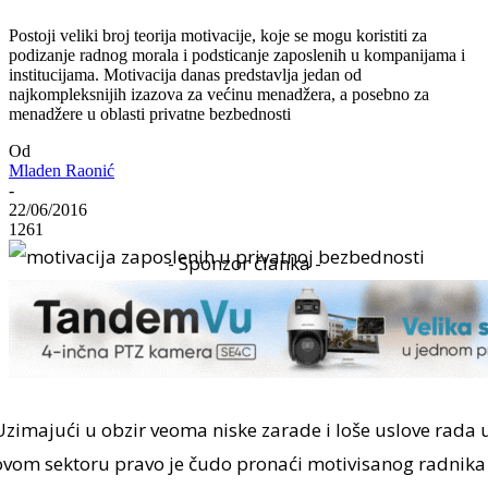
Postoji veliki broj teorija motivacije, koje se mogu koristiti za
podizanje radnog morala i podsticanje zaposlenih u kompanijama i
institucijama. Motivacija danas predstavlja jedan od
najkompleksnijih izazova za većinu menadžera, a posebno za
menadžere u oblasti privatne bezbednosti
Od
Mladen Raonić
-
22/06/2016
1261
- Sponzor članka -
Uzimajući u obzir veoma niske zarade i loše uslove rada 
ovom sektoru pravo je čudo pronaći motivisanog radnika