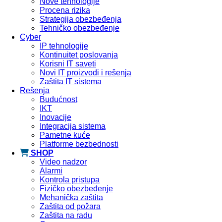
Nove tehnologije
Procena rizika
Strategija obezbeđenja
Tehničko obezbeđenje
Cyber
IP tehnologije
Kontinuitet poslovanja
Korisni IT saveti
Novi IT proizvodi i rešenja
Zaštita IT sistema
Rešenja
Budućnost
IKT
Inovacije
Integracija sistema
Pametne kuće
Platforme bezbednosti
SHOP
Video nadzor
Alarmi
Kontrola pristupa
Fizičko obezbeđenje
Mehanička zaštita
Zaštita od požara
Zaštita na radu