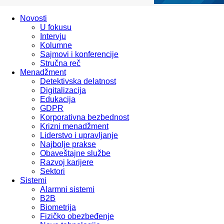
Novosti
U fokusu
Intervju
Kolumne
Sajmovi i konferencije
Stručna reč
Menadžment
Detektivska delatnost
Digitalizacija
Edukacija
GDPR
Korporativna bezbednost
Krizni menadžment
Liderstvo i upravljanje
Najbolje prakse
Obaveštajne službe
Razvoj karijere
Sektori
Sistemi
Alarmni sistemi
B2B
Biometrija
Fizičko obezbeđenje