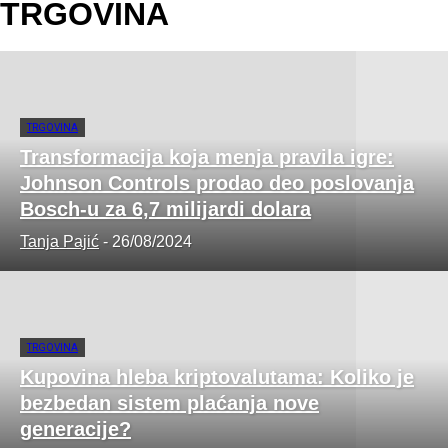
TRGOVINA
TRGOVINA
Transformacija koja menja pravila igre:
Johnson Controls prodao deo poslovanja
Bosch-u za 6,7 milijardi dolara
Tanja Pajić
-
26/08/2024
TRGOVINA
Kupovina hleba kriptovalutama: Koliko je
bezbedan sistem plaćanja nove
generacije?