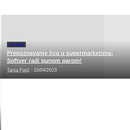
TRGOVINA
Prepoznavanje lica u supermarketima:
Softver radi punom parom!
Tanja Pajić
-
10/04/2023