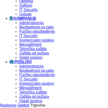
Oprema
Softveri
IT Security
Usluge
KOMPANIJE
Administracija
Bezbednost na radu
Fizičko obezbeđenje
IT Security
Komercijalni poslovi
Menadžment
Tehnička zaštita
Zaštita od požara
Ostali poslovi
POSLOVI
Administracija
Bezbednost na radu
Fizičko obezbeđenje
IT Security
Komercijalni poslovi
Menadžment
Tehnička zaštita
Zaštita od požara
Ostali poslovi
Naslovna
Sektori
Trgovina