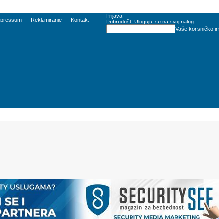
Prijava
mpressum
Reklamiranje
Kontakt
Dobrodošli! Ulogujte se na svoj nalog
Vaše korisničko i