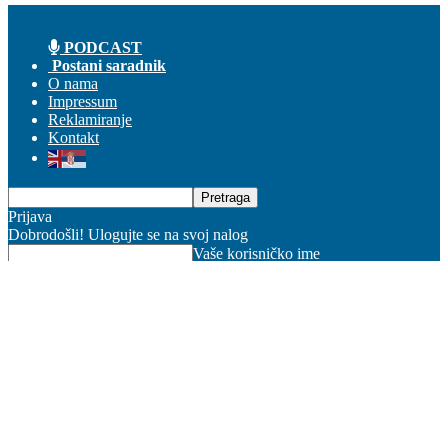
PODCAST
Postani saradnik
O nama
Impressum
Reklamiranje
Kontakt
Prijava
Dobrodošli! Ulogujte se na svoj nalog
Vaše korisničko ime
Vaša lozinka
Zaboravili ste lozniku?
Pravila korišćenja
Obnova lozinke
Obnovite lozinku
Vaš email
Lozinka će Vam stići na email