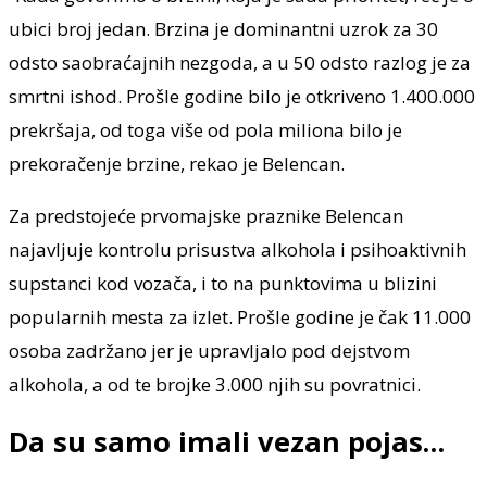
ubici broj jedan. Brzina je dominantni uzrok za 30
odsto saobraćajnih nezgoda, a u 50 odsto razlog je za
smrtni ishod. Prošle godine bilo je otkriveno 1.400.000
prekršaja, od toga više od pola miliona bilo je
prekoračenje brzine, rekao je Belencan.
Za predstojeće prvomajske praznike Belencan
najavljuje kontrolu prisustva alkohola i psihoaktivnih
supstanci kod vozača, i to na punktovima u blizini
popularnih mesta za izlet. Prošle godine je čak 11.000
osoba zadržano jer je upravljalo pod dejstvom
alkohola, a od te brojke 3.000 njih su povratnici.
Da su samo imali vezan pojas…