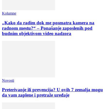
Kolumne
„Kako da radim dok me posmatra kamera na
radnom mestu?“ – Ponašanje zaposlenih pod
budnim objektivom video nadzora
Novosti
Preterivanje ili prevencija? U ovih 7 zemalja mogu
da vam zaplene i pretraže uređaje