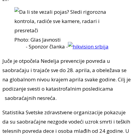
Photo: Glas Javnosti
- Sponzor članka -
Juče je otpočela Nedelja prevencije povreda u
saobraćaju i trajaće sve do 28. aprila, a obeležava se
na globalnom nivou krajem aprila svake godine. Cilj je
podizanje svesti o katastrofalnim posledicama
saobraćajnih nesreća.
Statistika Svetske zdravstvene organizacije pokazuje
da su saobraćajne nezgode vodeći uzrok smrti i teških
telesnih povreda dece i osoba mlađih od 24 godine. U