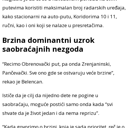
putevima koristiti maksimalan broj radarskih uređaja,
kako stacionarni na auto-putu, Koridorima 10 i 11,
ručni, kao i oni koji se nalaze u presretačima.
Brzina dominantni uzrok
saobraćajnih nezgoda
“Recimo Obrenovački put, pa onda Zrenjaninski,
Pančevački. Sve ono gde se ostvaruju veće brzine”,
rekao je Belencan.
Ističe da je cilj da nijedno dete ne pogine u
saobraćaju, moguće postići samo onda kada “svi
shvate da je život jedan i da nema reprizu”.
“Kada govorimo o brzini, koja je sada prioritet, reč je o