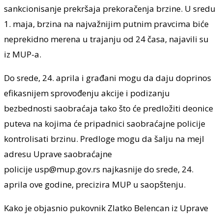
sankcionisanje prekršaja prekoračenja brzine. U sredu
1. maja, brzina na najvažnijim putnim pravcima biće
neprekidno merena u trajanju od 24 časa, najavili su
iz MUP-a.
Do srede, 24. aprila i građani mogu da daju doprinos
efikasnijem sprovođenju akcije i podizanju
bezbednosti saobraćaja tako što će predložiti deonice
puteva na kojima će pripadnici saobraćajne policije
kontrolisati brzinu. Predloge mogu da šalju na mejl
adresu Uprave saobraćajne
policije
usp@mup.gov.rs
najkasnije do srede, 24.
aprila ove godine, precizira MUP u saopštenju.
Kako je objasnio pukovnik Zlatko Belencan iz Uprave