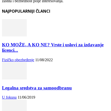
zaštita i bezbednost polje interesovanja.
NAJPOPULARNIJI ČLANCI
KO MOŽE, A KO NE? Vrste i uslovi za izdavanje
licenci...
Fizičko obezbeđenje
11/08/2022
Legalna sredstva za samoodbranu
U fokusu
11/06/2019