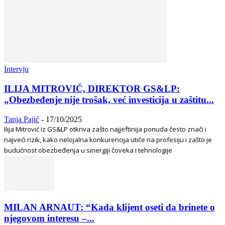
Intervju
ILIJA MITROVIĆ, DIREKTOR GS&LP:
„Obezbeđenje nije trošak, već investicija u zaštitu...
Tanja Pajić
-
17/10/2025
Ilija Mitrović iz GS&LP otkriva zašto najjeftinija ponuda često znači i
najveći rizik, kako nelojalna konkurencija utiče na profesiju i zašto je
budućnost obezbeđenja u sinergiji čoveka i tehnologije
MILAN ARNAUT: “Kada klijent oseti da brinete o
njegovom interesu –...