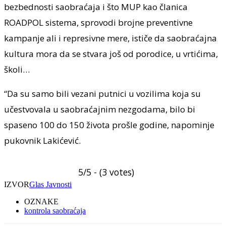
bezbednosti saobraćaja i što MUP kao članica
ROADPOL sistema, sprovodi brojne preventivne
kampanje ali i represivne mere, ističe da saobraćajna
kultura mora da se stvara još od porodice, u vrtićima,
školi…
“Da su samo bili vezani putnici u vozilima koja su
učestvovala u saobraćajnim nezgodama, bilo bi
spaseno 100 do 150 života prošle godine, napominje
pukovnik Lakićević.
5/5 - (3 votes)
IZVOR
Glas Javnosti
OZNAKE
kontrola saobraćaja