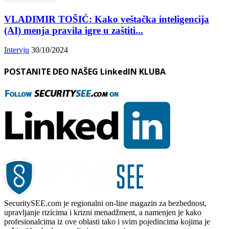
VLADIMIR TOŠIĆ: Kako veštačka inteligencija
(AI) menja pravila igre u zaštiti...
Intervju
30/10/2024
POSTANITE DEO NAŠEG LinkedIN KLUBA
SecuritySEE.com je regionalni on-line magazin za bezbednost,
upravljanje rizicima i krizni menadžment, a namenjen je kako
profesionalcima iz ove oblasti tako i svim pojedincima kojima je