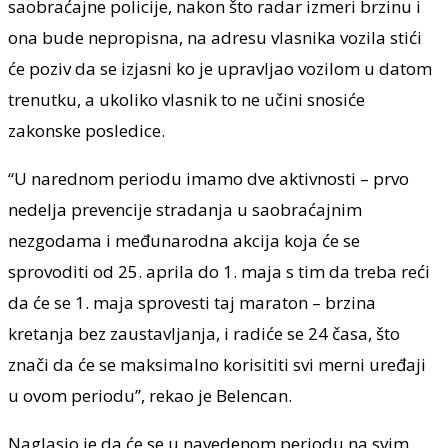
saobraćajne policije, nakon što radar izmeri brzinu i
ona bude nepropisna, na adresu vlasnika vozila stići
će poziv da se izjasni ko je upravljao vozilom u datom
trenutku, a ukoliko vlasnik to ne učini snosiće
zakonske posledice.
“U narednom periodu imamo dve aktivnosti – prvo
nedelja prevencije stradanja u saobraćajnim
nezgodama i međunarodna akcija koja će se
sprovoditi od 25. aprila do 1. maja s tim da treba reći
da će se 1. maja sprovesti taj maraton – brzina
kretanja bez zaustavljanja, i radiće se 24 časa, što
znači da će se maksimalno korisititi svi merni uređaji
u ovom periodu”, rekao je Belencan.
Naglasio je da će se u navedenom periodu na svim