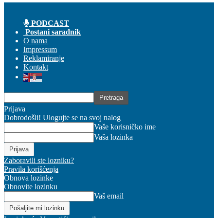
PODCAST
Postani saradnik
O nama
Impressum
Reklamiranje
Kontakt
Prijava
Dobrodošli! Ulogujte se na svoj nalog
Vaše korisničko ime
Vaša lozinka
Zaboravili ste lozniku?
Pravila korišćenja
Obnova lozinke
Obnovite lozinku
Vaš email