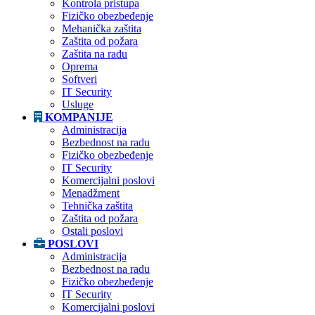
Kontrola pristupa
Fizičko obezbeđenje
Mehanička zaštita
Zaštita od požara
Zaštita na radu
Oprema
Softveri
IT Security
Usluge
KOMPANIJE
Administracija
Bezbednost na radu
Fizičko obezbeđenje
IT Security
Komercijalni poslovi
Menadžment
Tehnička zaštita
Zaštita od požara
Ostali poslovi
POSLOVI
Administracija
Bezbednost na radu
Fizičko obezbeđenje
IT Security
Komercijalni poslovi