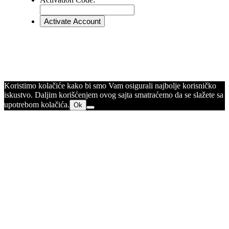
Koristimo kolačiće kako bi smo Vam osigurali najbolje korisničko
iskustvo. Daljim korišćenjem ovog sajta smatraćemo da se slažete sa
upotrebom kolačića.
Ok