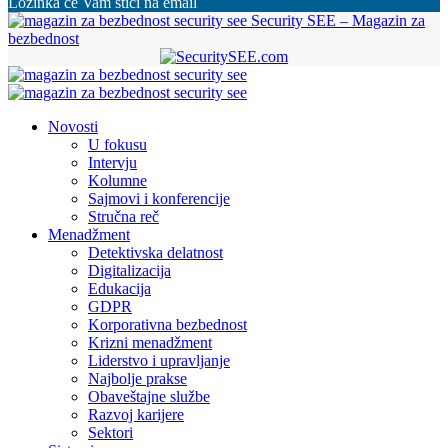
Lozinka će Vam stići na email
Security SEE – Magazin za
bezbednost
Novosti
U fokusu
Intervju
Kolumne
Sajmovi i konferencije
Stručna reč
Menadžment
Detektivska delatnost
Digitalizacija
Edukacija
GDPR
Korporativna bezbednost
Krizni menadžment
Liderstvo i upravljanje
Najbolje prakse
Obaveštajne službe
Razvoj karijere
Sektori