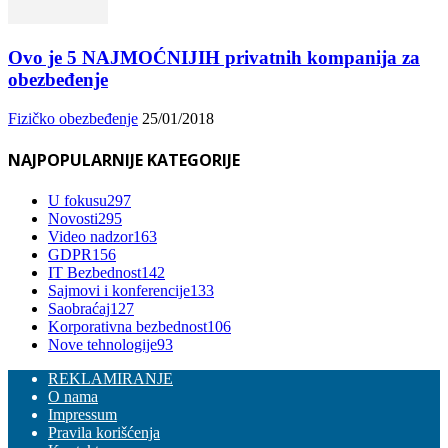
Ovo je 5 NAJMOĆNIJIH privatnih kompanija za
obezbeđenje
Fizičko obezbeđenje
25/01/2018
NAJPOPULARNIJE KATEGORIJE
U fokusu
297
Novosti
295
Video nadzor
163
GDPR
156
IT Bezbednost
142
Sajmovi i konferencije
133
Saobraćaj
127
Korporativna bezbednost
106
Nove tehnologije
93
REKLAMIRANJE
O nama
Impressum
Pravila korišćenja