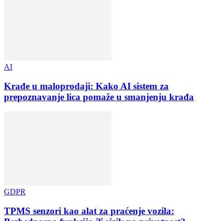
AI
Krađe u maloprodaji: Kako AI sistem za
prepoznavanje lica pomaže u smanjenju krađa
GDPR
TPMS senzori kao alat za praćenje vozila: