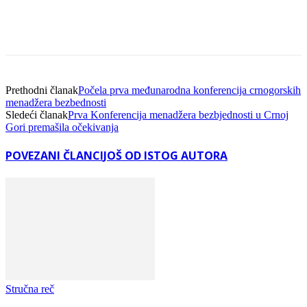
Facebook
Linkedin
Viber
WhatsA
Prethodni članak
Počela prva međunarodna konferencija crnogorskih
menadžera bezbednosti
Sledeći članak
Prva Konferencija menadžera bezbjednosti u Crnoj
Gori premašila očekivanja
POVEZANI ČLANCI
JOŠ OD ISTOG AUTORA
Stručna reč