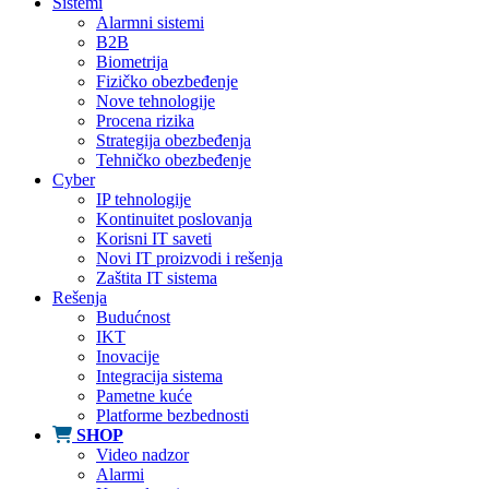
Sistemi
Alarmni sistemi
B2B
Biometrija
Fizičko obezbeđenje
Nove tehnologije
Procena rizika
Strategija obezbeđenja
Tehničko obezbeđenje
Cyber
IP tehnologije
Kontinuitet poslovanja
Korisni IT saveti
Novi IT proizvodi i rešenja
Zaštita IT sistema
Rešenja
Budućnost
IKT
Inovacije
Integracija sistema
Pametne kuće
Platforme bezbednosti
SHOP
Video nadzor
Alarmi