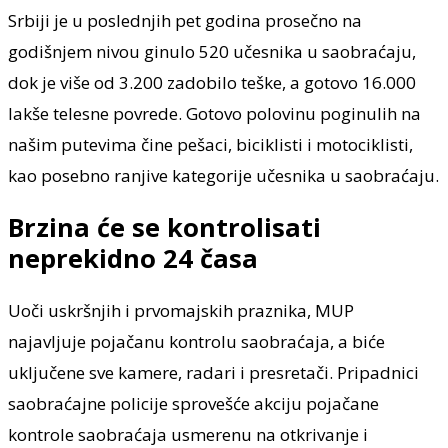
Srbiji je u poslednjih pet godina prosečno na
godišnjem nivou ginulo 520 učesnika u saobraćaju,
dok je više od 3.200 zadobilo teške, a gotovo 16.000
lakše telesne povrede. Gotovo polovinu poginulih na
našim putevima čine pešaci, biciklisti i motociklisti,
kao posebno ranjive kategorije učesnika u saobraćaju.
Brzina će se kontrolisati
neprekidno 24 časa
Uoči uskršnjih i prvomajskih praznika, MUP
najavljuje pojačanu kontrolu saobraćaja, a biće
uključene sve kamere, radari i presretači. Pripadnici
saobraćajne policije sprovešće akciju pojačane
kontrole saobraćaja usmerenu na otkrivanje i