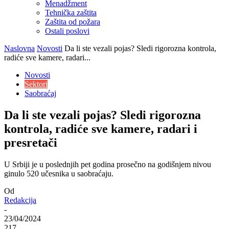
Menadžment
Tehnička zaštita
Zaštita od požara
Ostali poslovi
Naslovna
Novosti
Da li ste vezali pojas? Sledi rigorozna kontrola,
radiće sve kamere, radari...
Novosti
Sektori
Saobraćaj
Da li ste vezali pojas? Sledi rigorozna
kontrola, radiće sve kamere, radari i
presretači
U Srbiji je u poslednjih pet godina prosečno na godišnjem nivou
ginulo 520 učesnika u saobraćaju.
Od
Redakcija
-
23/04/2024
217