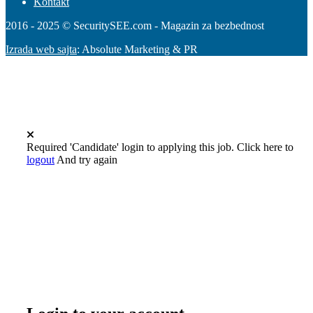
Kontakt
2016 - 2025 © SecuritySEE.com - Magazin za bezbednost
Izrada web sajta
: Absolute Marketing & PR
Required 'Candidate' login to applying this job.
Click here to
logout
And try again