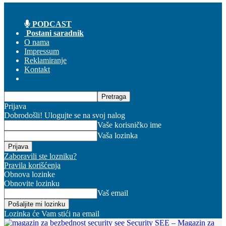
PODCAST
Postani saradnik
O nama
Impressum
Reklamiranje
Kontakt
Prijava
Dobrodošli! Ulogujte se na svoj nalog
Vaše korisničko ime
Vaša lozinka
Zaboravili ste lozniku?
Pravila korišćenja
Obnova lozinke
Obnovite lozinku
Vaš email
Lozinka će Vam stići na email
Security SEE – Magazin za