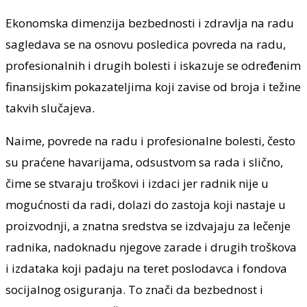
Ekonomska dimenzija bezbednosti i zdravlja na radu
sagledava se na osnovu posledica povreda na radu,
profesionalnih i drugih bolesti i iskazuje se određenim
finansijskim pokazateljima koji zavise od broja i težine
takvih slučajeva.
Naime, povrede na radu i profesionalne bolesti, često
su praćene havarijama, odsustvom sa rada i slično,
čime se stvaraju troškovi i izdaci jer radnik nije u
mogućnosti da radi, dolazi do zastoja koji nastaje u
proizvodnji, a znatna sredstva se izdvajaju za lečenje
radnika, nadoknadu njegove zarade i drugih troškova
i izdataka koji padaju na teret poslodavca i fondova
socijalnog osiguranja. To znači da bezbednost i