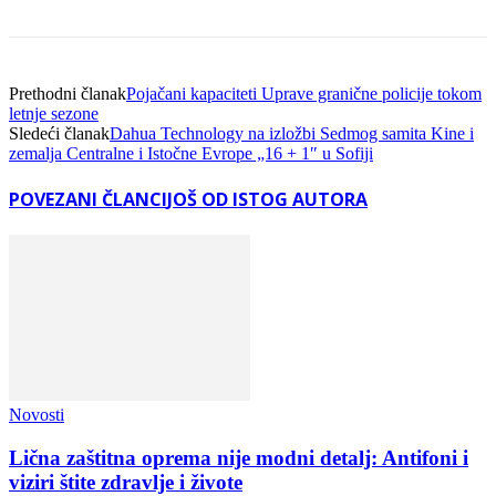
Facebook
Linkedin
Viber
WhatsA
Prethodni članak
Pojačani kapaciteti Uprave granične policije tokom
letnje sezone
Sledeći članak
Dahua Technology na izložbi Sedmog samita Kine i
zemalja Centralne i Istočne Evrope „16 + 1″ u Sofiji
POVEZANI ČLANCI
JOŠ OD ISTOG AUTORA
Novosti
Lična zaštitna oprema nije modni detalj: Antifoni i
viziri štite zdravlje i živote