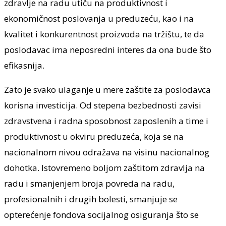
zdravlje na radu utiču na produktivnost i
ekonomičnost poslovanja u preduzeću, kao i na
kvalitet i konkurentnost proizvoda na tržištu, te da
poslodavac ima neposredni interes da ona bude što
efikasnija.
Zato je svako ulaganje u mere zaštite za poslodavca
korisna investicija. Od stepena bezbednosti zavisi
zdravstvena i radna sposobnost zaposlenih a time i
produktivnost u okviru preduzeća, koja se na
nacionalnom nivou odražava na visinu nacionalnog
dohotka. Istovremeno boljom zaštitom zdravlja na
radu i smanjenjem broja povreda na radu,
profesionalnih i drugih bolesti, smanjuje se
opterećenje fondova socijalnog osiguranja što se