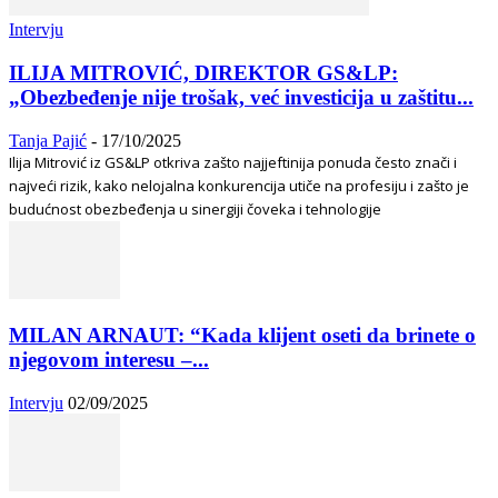
Intervju
ILIJA MITROVIĆ, DIREKTOR GS&LP:
„Obezbeđenje nije trošak, već investicija u zaštitu...
Tanja Pajić
-
17/10/2025
Ilija Mitrović iz GS&LP otkriva zašto najjeftinija ponuda često znači i
najveći rizik, kako nelojalna konkurencija utiče na profesiju i zašto je
budućnost obezbeđenja u sinergiji čoveka i tehnologije
MILAN ARNAUT: “Kada klijent oseti da brinete o
njegovom interesu –...
Intervju
02/09/2025