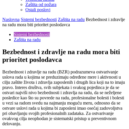
Zaštita od požara
Ostali poslovi
Naslovna
Sistemi bezbednosti
Zaštita na radu
Bezbednost i zdravlje
na radu mora biti prioritet poslodavca
Sistemi bezbednosti
Zaštita na radu
Bezbednost i zdravlje na radu mora biti
prioritet poslodavca
Bezbednost i zdravlje na radu (BZR) podrazumeva ostvarivanje
uslova rada u kojima se preduzimaju određene mere i aktivnosti u
cilju zaštite života i zdravlja zaposlenih i drugih lica koji na to imaju
pravo. Interes društva, svih subjekata i svakog pojedinca je da se
ostvari najviši nivo bezbednosti i zdravlja na radu, da se neželjene
posledice kao što su povrede na radu, profesionalne bolesti i bolesti
u vezi sa radom svedu na najmanju moguću meru, odnosno da se
ostvare uslovi rada u kojima bi zaposleni imao osećaj zadovoljstva
pri obavljanju svojih profesionalnih zadataka. Za ostvarivanje
ovakvog cilja neophodan je sistematski pristup u preventivnom
delovanju.