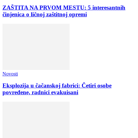
ZAŠTITA NA PRVOM MESTU: 5 interesantnih
činjenica o ličnoj zaštitnoj opremi
Novosti
Eksplozija u čačanskoj fabrici: Četiri osobe
povređene, radnici evakuisani