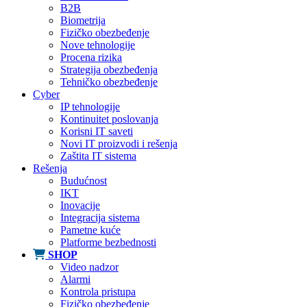
B2B
Biometrija
Fizičko obezbeđenje
Nove tehnologije
Procena rizika
Strategija obezbeđenja
Tehničko obezbeđenje
Cyber
IP tehnologije
Kontinuitet poslovanja
Korisni IT saveti
Novi IT proizvodi i rešenja
Zaštita IT sistema
Rešenja
Budućnost
IKT
Inovacije
Integracija sistema
Pametne kuće
Platforme bezbednosti
SHOP
Video nadzor
Alarmi
Kontrola pristupa
Fizičko obezbeđenje