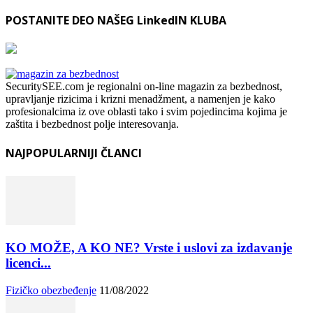
POSTANITE DEO NAŠEG LinkedIN KLUBA
SecuritySEE.com je regionalni on-line magazin za bezbednost,
upravljanje rizicima i krizni menadžment, a namenjen je kako
profesionalcima iz ove oblasti tako i svim pojedincima kojima je
zaštita i bezbednost polje interesovanja.
NAJPOPULARNIJI ČLANCI
KO MOŽE, A KO NE? Vrste i uslovi za izdavanje
licenci...
Fizičko obezbeđenje
11/08/2022