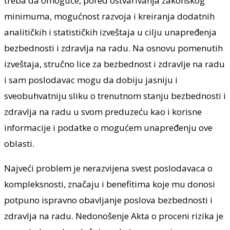
treba da omoguće, pored ostvarivanja zakonskog
minimuma, mogućnost razvoja i kreiranja dodatnih
analitičkih i statističkih izveštaja u cilju unapređenja
bezbednosti i zdravlja na radu. Na osnovu pomenutih
izveštaja, stručno lice za bezbednost i zdravlje na radu
i sam poslodavac mogu da dobiju jasniju i
sveobuhvatniju sliku o trenutnom stanju bezbednosti i
zdravlja na radu u svom preduzeću kao i korisne
informacije i podatke o mogućem unapređenju ove
oblasti.
Najveći problem je nerazvijena svest poslodavaca o
kompleksnosti, značaju i benefitima koje mu donosi
potpuno ispravno obavljanje poslova bezbednosti i
zdravlja na radu. Nedonošenje Akta o proceni rizika je