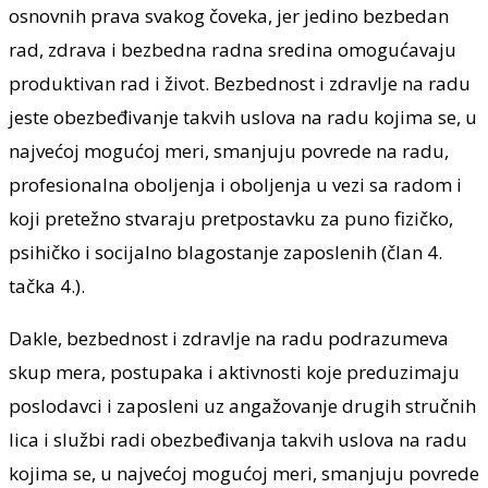
osnovnih prava svakog čoveka, jer jedino bezbedan
rad, zdrava i bezbedna radna sredina omogućavaju
produktivan rad i život. Bezbednost i zdravlje na radu
jeste obezbeđivanje takvih uslova na radu kojima se, u
najvećoj mogućoj meri, smanjuju povrede na radu,
profesionalna oboljenja i oboljenja u vezi sa radom i
koji pretežno stvaraju pretpostavku za puno fizičko,
psihičko i socijalno blagostanje zaposlenih (član 4.
tačka 4.).
Dakle, bezbednost i zdravlje na radu podrazumeva
skup mera, postupaka i aktivnosti koje preduzimaju
poslodavci i zaposleni uz angažovanje drugih stručnih
lica i službi radi obezbeđivanja takvih uslova na radu
kojima se, u najvećoj mogućoj meri, smanjuju povrede