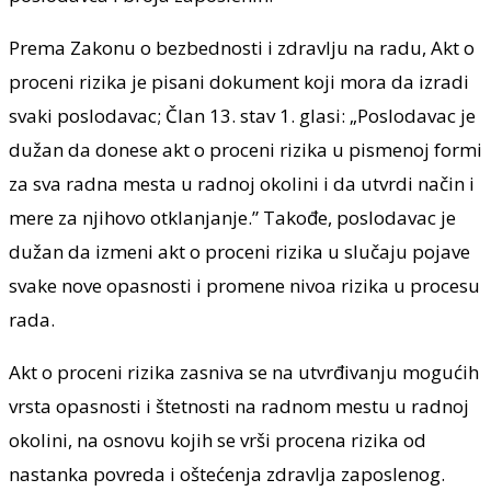
Prema Zakonu o bezbednosti i zdravlju na radu, Akt o
proceni rizika je pisani dokument koji mora da izradi
svaki poslodavac; Član 13. stav 1. glasi: „Poslodavac je
dužan da donese akt o proceni rizika u pismenoj formi
za sva radna mesta u radnoj okolini i da utvrdi način i
mere za njihovo otklanjanje.” Takođe, poslodavac je
dužan da izmeni akt o proceni rizika u slučaju pojave
svake nove opasnosti i promene nivoa rizika u procesu
rada.
Akt o proceni rizika zasniva se na utvrđivanju mogućih
vrsta opasnosti i štetnosti na radnom mestu u radnoj
okolini, na osnovu kojih se vrši procena rizika od
nastanka povreda i oštećenja zdravlja zaposlenog.