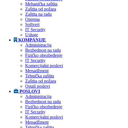
Mehanička zaštita
Zaštita od požara
Zaštita na radu
Oprema
Softveri
IT Security
Usluge
KOMPANIJE
Administracija
Bezbednost na radu
Fizičko obezbeđenje
IT Security
Komercijalni poslovi
Menadžment
Tehnička zaštita
Zaštita od požara
Ostali poslovi
POSLOVI
Administracija
Bezbednost na radu
Fizičko obezbeđenje
IT Security
Komercijalni poslovi
Menadžment
Tehnička zaštita