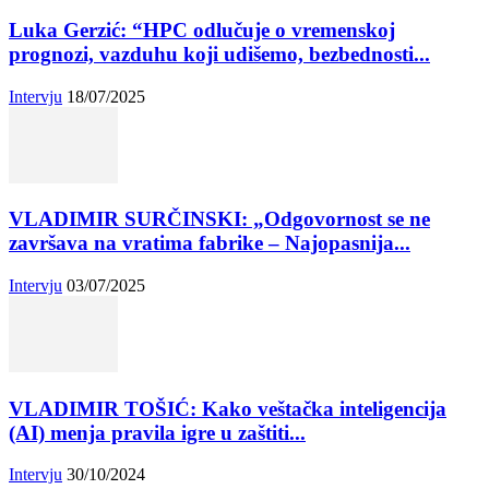
Luka Gerzić: “HPC odlučuje o vremenskoj
prognozi, vazduhu koji udišemo, bezbednosti...
Intervju
18/07/2025
VLADIMIR SURČINSKI: „Odgovornost se ne
završava na vratima fabrike – Najopasnija...
Intervju
03/07/2025
VLADIMIR TOŠIĆ: Kako veštačka inteligencija
(AI) menja pravila igre u zaštiti...
Intervju
30/10/2024