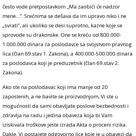
često vode pretpostavkom „Ma zaobići će nadzor
mene…”. Srećnima se dešava da im upravo niko i ne
„svrati”, ali ukoliko se desi suprotno, kazne koje se
sprovode su drakonske. One se kreću od 800.000-
1.000.000 dinara za poslodavce sa svojstvom pravnog
lica (član 69.stav 1. Zakona), a 400.000-500.000 dinara
za poslodavca koji je preduzetnik (član 69.stav 2.
Zakona).
Ako ste na poslodavac koji ima manje od 20
zaposlenih, a ne bavite se proizvodnjom, Vi ste u
mogućnosti da sami obavljate poslove bezbednosti i
zdravlja na radu i jedina obaveza koja bi Vam
iziskivala troškove jeste izrada Akta o proceni rizika.
Dakle, Vi postajete odgovorno lice koje je u obavezi da