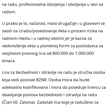
na radu, profesionalna oboljenja i oboljenja u vezi sa
radom.
U praksi je to, nažalost, malo drugačije i u glavnom se
svodi na izradu/posedovanje Akta o proceni rizika na
radnom mestu i u radnoj okolini jer je kazna za
nedonošenje akta u pismenoj formi za poslodavca sa
svojstvom pravnog lica od 800.000 do 1.000.000
dinara.
Lice za bezbednost i zdravlje na radu je stručna osoba
koja vodi poslove BZNR. Osoba mora da bude
adekvatno kvalifikovana i mora da poseduje licencu za
obavljanje poslova bezbednosti i zdravlja na radu
(Član 56. Zakona). Zadatak lica koje je zaduženo za