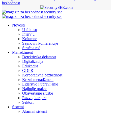
bezbednost
Novosti
U fokusu
Intervju
Kolumne
Sajmovi i konferencije
Stručna reč
Menadžment
Detektivska delatnost
Digitalizacija
Edukacija
GDPR
Korporativna bezbednost
Krizni menadžment
Liderstvo i upravljanje
Najbolje prakse
Obaveštajne službe
Razvoj karijere
Sektori
Sistemi
Alarmni sistemi