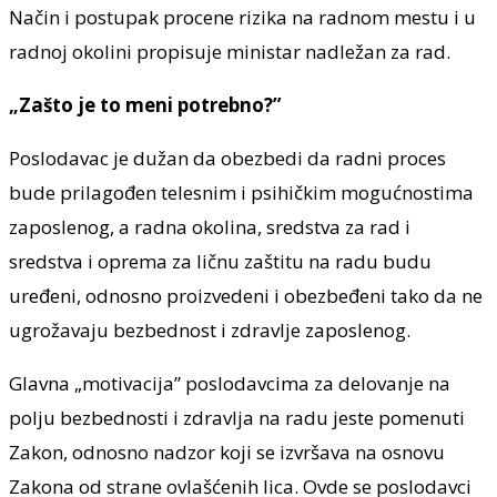
Način i postupak procene rizika na radnom mestu i u
radnoj okolini propisuje ministar nadležan za rad.
„Zašto je to meni potrebno?”
Poslodavac je dužan da obezbedi da radni proces
bude prilagođen telesnim i psihičkim mogućnostima
zaposlenog, a radna okolina, sredstva za rad i
sredstva i oprema za ličnu zaštitu na radu budu
uređeni, odnosno proizvedeni i obezbeđeni tako da ne
ugrožavaju bezbednost i zdravlje zaposlenog.
Glavna „motivacija” poslodavcima za delovanje na
polju bezbednosti i zdravlja na radu jeste pomenuti
Zakon, odnosno nadzor koji se izvršava na osnovu
Zakona od strane ovlašćenih lica. Ovde se poslodavci